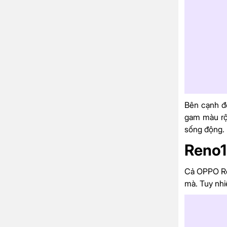
Bên cạnh đó
gam màu rộn
sống động.
Reno1
Cả OPPO R
mà. Tuy nhi