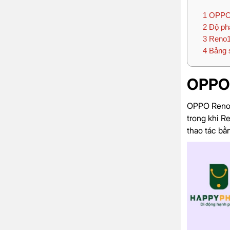
1
OPPO 
2
Độ ph
3
Reno1
4
Bảng 
OPPO 
OPPO Reno13
trong khi R
thao tác bằn