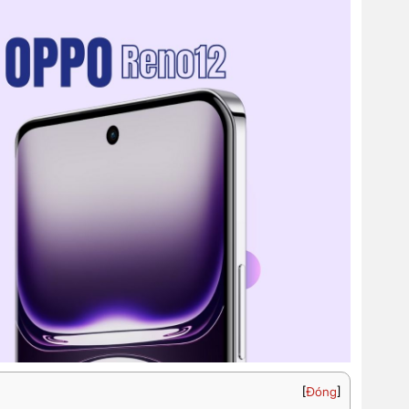
[
Đóng
]