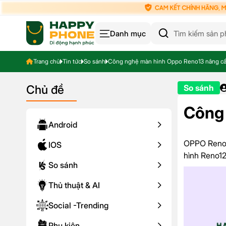
Danh mục
Trang chủ
Tin tức
So sánh
Công nghệ màn hình Oppo Reno13 nâng c
Chủ đề
So sánh
Công 
Android
OPPO Reno13
IOS
hình Reno12
So sánh
Thủ thuật & AI
Social -Trending
Phụ kiện