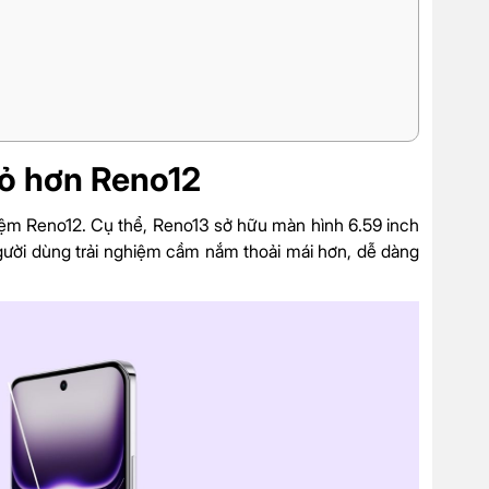
hỏ hơn Reno12
iệm Reno12. Cụ thể, Reno13 sở hữu màn hình 6.59 inch
gười dùng trải nghiệm cầm nắm thoải mái hơn, dễ dàng