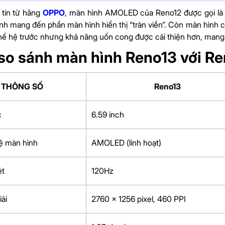
 tin từ hãng
OPPO
, màn hình AMOLED của Reno12 được gọi l
nh mang đến phần màn hình hiển thị “tràn viền”. Còn màn hình 
hế hệ trước nhưng khả năng uốn cong được cải thiện hơn, mang
so sánh màn hình Reno13 với R
THÔNG SỐ
Reno13
c
6.59 inch
ệ màn hình
AMOLED (linh hoạt)
ét
120Hz
ải
2760 x 1256 pixel, 460 PPI