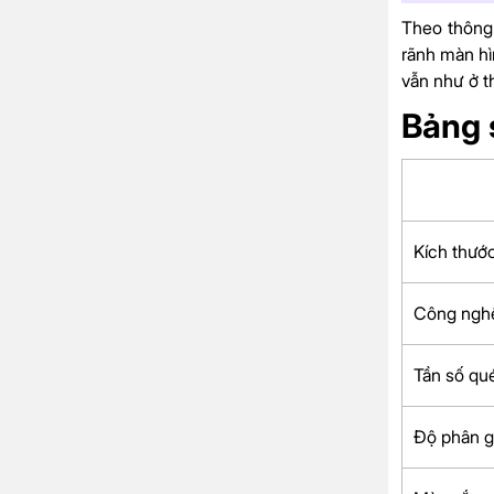
Theo thông
rãnh màn hì
vẫn như ở t
Bảng 
Kích thướ
Công ngh
Tần số qu
Độ phân gi