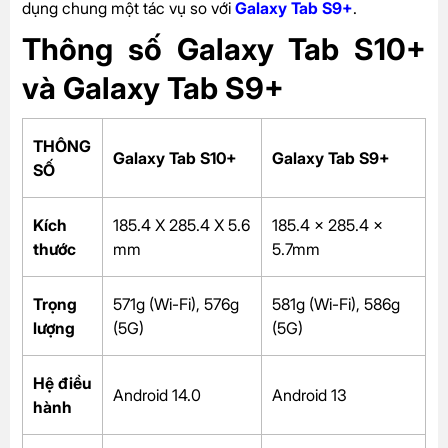
dụng chung một tác vụ so với
Galaxy Tab S9+
.
Thông số Galaxy Tab S10+
và Galaxy Tab S9+
THÔNG
Galaxy Tab S10+
Galaxy Tab S9+
SỐ
Kích
185.4 X 285.4 X 5.6
185.4 x 285.4 x
thước
mm
5.7mm
Trọng
571g (Wi-Fi), 576g
581g (Wi-Fi), 586g
lượng
(5G)
(5G)
Hệ điều
Android 14.0
Android 13
hành