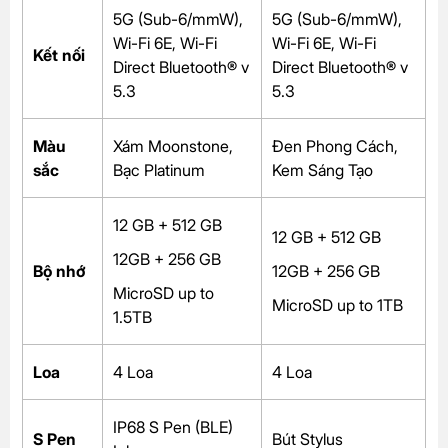
5G (Sub-6/mmW),
5G (Sub-6/mmW),
Wi-Fi 6E, Wi-Fi
Wi-Fi 6E, Wi-Fi
Kết nối
Direct Bluetooth® v
Direct Bluetooth® v
5.3
5.3
Màu
Xám Moonstone,
Đen Phong Cách,
sắc
Bạc Platinum
Kem Sáng Tạo
12 GB + 512 GB
12 GB + 512 GB
12GB + 256 GB
Bộ nhớ
12GB + 256 GB
MicroSD up to
MicroSD up to 1TB
1.5TB
Loa
4 Loa
4 Loa
IP68 S Pen (BLE)
S Pen
Bút
Stylus