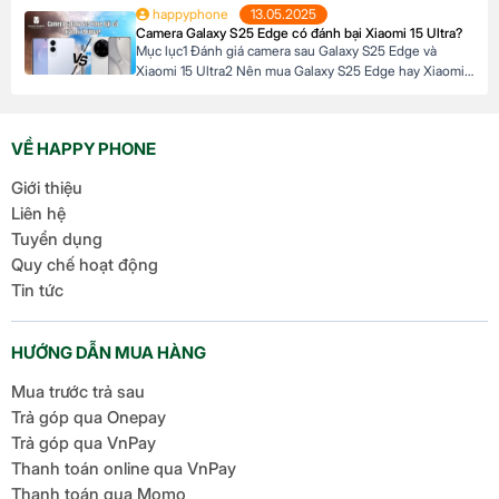
happyphone
13.05.2025
S25 Edge và iPhone 16 Plus & Pro Max Đánh giá camera
Camera Galaxy S25 Edge có đánh bại Xiaomi 15 Ultra?
sau Galaxy S25 Edge và iPhone 16 Plus & Pro Max 1.
Mục lục1 Đánh giá camera sau Galaxy S25 Edge và
Camera […]
Xiaomi 15 Ultra2 Nên mua Galaxy S25 Edge hay Xiaomi
15 Ultra3 Đánh giá camera trước Galaxy S25 và Xiaomi 15
Ultra4 Nên chọn S25 Edge hay Xiaomi 15 Ultra cho nhu
cầu selfie và video? Đánh giá camera sau Galaxy S25
VỀ HAPPY PHONE
Edge và Xiaomi […]
Giới thiệu
Liên hệ
Tuyển dụng
Quy chế hoạt động
Tin tức
HƯỚNG DẪN MUA HÀNG
Mua trước trả sau
Trả góp qua Onepay
Trả góp qua VnPay
Thanh toán online qua VnPay
Thanh toán qua Momo