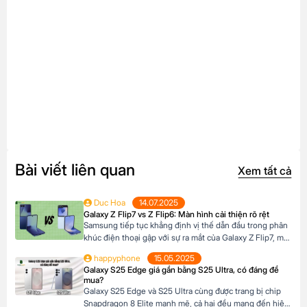
Bài viết liên quan
Xem tất cả
Duc Hoa
14.07.2025
Galaxy Z Flip7 vs Z Flip6: Màn hình cải thiện rõ rệt
Samsung tiếp tục khẳng định vị thế dẫn đầu trong phân
khúc điện thoại gập với sự ra mắt của Galaxy Z Flip7, một
bản nâng cấp đáng chú ý so với người tiền nhiệm Galaxy
happyphone
15.05.2025
Z Flip6. Nhưng liệu những cải tiến trên Z Flip7 có thực
Galaxy S25 Edge giá gần bằng S25 Ultra, có đáng để
sự đáng để bạn nâng cấp? Hãy […]
mua?
Galaxy S25 Edge và S25 Ultra cùng được trang bị chip
Snapdragon 8 Elite mạnh mẽ, cả hai đều mang đến hiệu