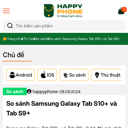
0
Trang chủ
Tin tức
So sánh
So sánh Samsung Galaxy Tab S10+ và Tab S9+
Chủ đề
Android
IOS
So sánh
Thủ thuật & A
So sánh
happyphone
-
28.09.2024
So sánh Samsung Galaxy Tab S10+ và
Tab S9+