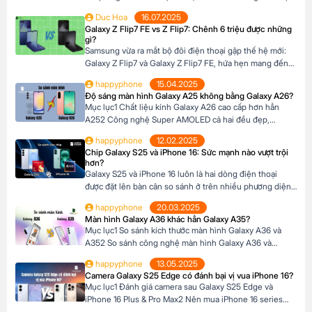
năng vượt trội, thiết kế cao cấp và công nghệ hàng đầu.
Duc Hoa
16.07.2025
Tuy nhiên, mỗi phiên bản lại có những điểm khác biệt
Galaxy Z Flip7 FE vs Z Flip7: Chênh 6 triệu được những
riêng về thiết kế, camera, màn hình và giá bán […]
gì?
Samsung vừa ra mắt bộ đôi điện thoại gập thế hệ mới:
Galaxy Z Flip7 và Galaxy Z Flip7 FE, hứa hẹn mang đến
trải nghiệm công nghệ đỉnh cao trong thiết kế nhỏ gọn.
happyphone
15.04.2025
Với mức giá chênh lệch khoảng 6 triệu đồng giữa hai
Độ sáng màn hình Galaxy A25 không bằng Galaxy A26?
phiên bản, nhiều người dùng đang băn khoăn liệu […]
Mục lục1 Chất liệu kính Galaxy A26 cao cấp hơn hẳn
A252 Công nghệ Super AMOLED cả hai đều đẹp,
nhưng…3 Kích thước màn hình A26 rộng hơn4 Tần số
happyphone
12.02.2025
quét 120Hz5 Độ sáng tối đa Galaxy A26 vượt trội hơn6
Chip Galaxy S25 và iPhone 16: Sức mạnh nào vượt trội
Độ phân giải, độ sâu màu7 Hỗ trợ HDR là điểm yếu
hơn?
chung8 Nên […]
Galaxy S25 và iPhone 16 luôn là hai dòng điện thoại
được đặt lên bàn cân so sánh ở trên nhiều phương diện
khác nhau. Để so sánh hiệu năng, chúng ta cần phải so
happyphone
20.03.2025
sánh hai con chip Snapdragon 8 Elite và Apple A18 trên
Màn hình Galaxy A36 khác hẳn Galaxy A35?
hai dòng điện thoại này với nhau. Mục lục1 […]
Mục lục1 So sánh kích thước màn hình Galaxy A36 và
A352 So sánh công nghệ màn hình Galaxy A36 và
A352.1 Công nghệ màn hình Super AMOLED và độ phân
happyphone
13.05.2025
giải2.2 So sánh độ sáng màn hình 3 Màn hình Galaxy
Camera Galaxy S25 Edge có đánh bại vị vua iPhone 16?
A36 có tốt hơn Galaxy A35? So sánh kích thước màn
Mục lục1 Đánh giá camera sau Galaxy S25 Edge và
hình Galaxy A36 […]
iPhone 16 Plus & Pro Max2 Nên mua iPhone 16 series
hay Galaxy S25 Edge?3 Đánh giá camera trước Galaxy