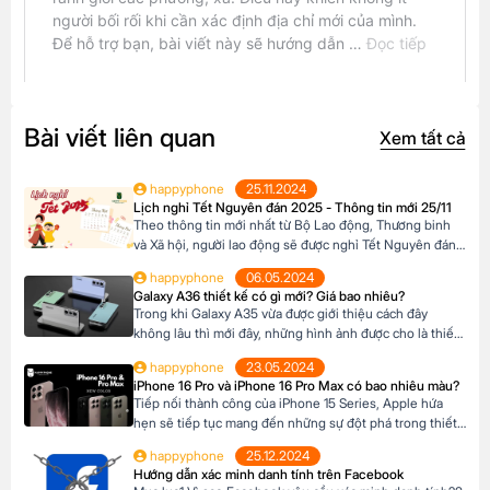
Bài viết liên quan
Xem tất cả
happyphone
25.11.2024
Lịch nghỉ Tết Nguyên đán 2025 - Thông tin mới 25/11
Theo thông tin mới nhất từ Bộ Lao động, Thương binh
và Xã hội, người lao động sẽ được nghỉ Tết Nguyên đán
2025 trong vòng 9 ngày liên tiếp. Cùng khám phá lịch
happyphone
06.05.2024
nghỉ chi tiết để lên kế hoạch cho một cái Tết thật ý nghĩa
Galaxy A36 thiết kế có gì mới? Giá bao nhiêu?
bên gia đình và người thân nhé […]
Trong khi Galaxy A35 vừa được giới thiệu cách đây
không lâu thì mới đây, những hình ảnh được cho là thiết
kế mới nhất của Galaxy A36 đã rò rỉ ra ngoài. Chiêm
happyphone
23.05.2024
ngưỡng ngay ngoại hình ấn tượng của tân binh tương lai
iPhone 16 Pro và iPhone 16 Pro Max có bao nhiêu màu?
của nhà Samsung – A36 trong bài viết dưới đây! […]
Tiếp nối thành công của iPhone 15 Series, Apple hứa
hẹn sẽ tiếp tục mang đến những sự đột phá trong thiết
kế và màu sắc của iPhone 16 Pro và Pro Max. Hãng dự
happyphone
25.12.2024
kiến sẽ đa dạng hóa các tùy chọn màu sắc, nhằm đáp
Hướng dẫn xác minh danh tính trên Facebook
ứng nhu cầu và sở thích cá nhân […]