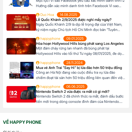
Mục lục1 Vì sao Facebook yêu cầu xác minh danh tính?2
Hướng dẫn xác minh danh tính trên Facebook Vì sao
Facebook yêu cầu xác minh danh tính? Hiện tại đã có
Duc Hoa
14.08.2025
quá nhiều tài khoản rác tràn lan trên Facebook, nên
Lễ Quốc Khánh 2/9/2025 được nghỉ mấy ngày?
Facebook đã ra chính sách xác minh danh tính để không
Ngày Quốc Khánh 2/9 là dịp lễ trọng đại của Việt Nam,
còn những […]
kỷ niệm ngày Chủ tịch Hồ Chí Minh đọc bản “Tuyên
ngôn Độc lập” năm 1945. Năm 2025, ngày 2/9 rơi vào
happyphone
09.01.2025
thứ Ba. Vậy kỳ nghỉ lễ này sẽ kéo dài bao lâu cho công
Hỏa hoạn Hollywood Hills bùng phát sang Los Angeles
chức, người lao động và học sinh, […]
Một đám cháy rừng lan nhanh đã bùng phát tại
Hollywood Hills vào tối thứ Tư ngày 08/01/2025, đe dọa
những địa danh mang tính biểu tượng của Los Angeles.
happyphone
28.11.2024
Lực lượng cứu hỏa đang nỗ lực kiểm soát thêm ba đám
Mua vé Anh Trai "Say Hi" bị lừa đảo hơn 50 triệu đồng
cháy lớn khác, gây thiệt mạng cho 5 người, buộc 130.000
Công an Hà Nội đang vào cuộc điều tra vụ lừa đảo
người phải […]
chiếm đoạt tài sản hơn 50 triệu đồng liên quan đến việc
mua vé xem chương trình “Anh Trai Say Hi”. Nạn nhân là
happyphone
06.06.2025
một nhóm người dân tại quận Hai Bà Trưng đã tin tưởng
Nintendo Switch 2 vừa được ra mắt có gì mới?
chuyển tiền cho một đối tượng tự […]
Nintendo Switch 2 đã chính thức ra mắt, đánh dấu bước
tiến mới trong dòng console đình đám của Nintendo.
Với hàng loạt cải tiến vượt trội từ màn hình, hiệu suất,
đến tính năng độc đáo, Nintendo Switch 2 hứa hẹn
mang đến trải nghiệm giải trí đỉnh cao. Mục lục1 Màn
VỀ HAPPY PHONE
hình LCD […]