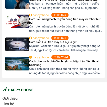
gì và […]
Nếu bạn là một người luôn muốn những bức ảnh selfie
luôn tự tin và rạng rỡ mà không cần phải sử dụng qua
App, với điện thoại Samsung có tính năng chế độ làm
happyphone
16.11.2024
đẹp chính là trợ thủ đắc lực. Với vài thao tác đơn giản,
Cảm biến nâng bánh truyền động trên máy và robot hút
bạn sẽ sở hữu những bức ảnh […]
bụi
Cảm biến nâng bánh truyền động là một công nghệ tiên
tiến, giúp robot hút bụi trở nên thông minh và hiệu quả
hơn. Nhờ có cảm biến này, robot có thể tự động điều
happyphone
14.11.2024
chỉnh độ cao của bánh xe để thích ứng với mọi địa hình
Cảm biến Hall trên máy hút bụi là gì?
trong ngôi nhài. Mục lục1 Cảm biến […]
Mục lục1 Cảm biến Hall là gì?1.1 Nguyên lý hoạt động1.2
Tác dụng2 Các lợi ích cảm biến Hall mang lại cho máy
hút bụi Cảm biến Hall là gì? Cảm biến Hall là một thiết bị
happyphone
01.09.2024
điện tử sử dụng hiệu ứng Hall để đo cường độ và hướng
Cách chụp ảnh chế độ chuyên nghiệp trên điện thoại
của từ trường. Khi một […]
Samsung
Chụp ảnh bằng điện thoại thông minh không còn xa lạ,
nhưng để tận dụng tối đa khả năng chụp đẹp và chất là
một chuyện khó, việc sử dụng chế độ chuyên nghiệp
(Pro Mode) trên điện thoại Samsung là một kỹ năng cần
thiết. Bài viết sau đây sẽ hướng dẫn bạn cách […]
VỀ HAPPY PHONE
Giới thiệu
Liên hệ