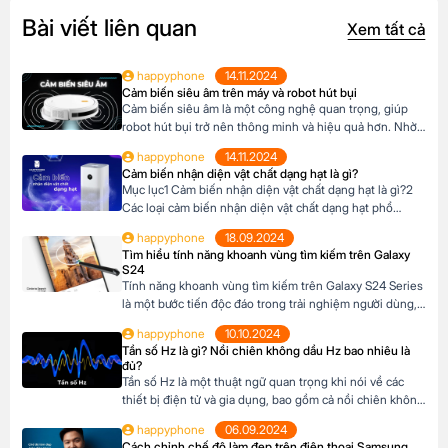
Bài viết liên quan
Xem tất cả
happyphone
14.11.2024
Cảm biến siêu âm trên máy và robot hút bụi
Cảm biến siêu âm là một công nghệ quan trọng, giúp
robot hút bụi trở nên thông minh và hiệu quả hơn. Nhờ
có cảm biến siêu âm, robot có thể tự động làm sạch nhà
happyphone
14.11.2024
cửa mà không cần sự can thiệp của con người. Khi chọn
Cảm biến nhận diện vật chất dạng hạt là gì?
mua robot hút bụi, hãy ưu tiên […]
Mục lục1 Cảm biến nhận diện vật chất dạng hạt là gì?2
Các loại cảm biến nhận diện vật chất dạng hạt phổ
biến3 Ứng dụng trong đời sống4 Lợi ích khi sử dụng
happyphone
18.09.2024
Cảm biến nhận diện vật chất dạng hạt là gì? Cảm biến
Tìm hiểu tính năng khoanh vùng tìm kiếm trên Galaxy
nhận diện vật chất dạng hạt là một thiết […]
S24
Tính năng khoanh vùng tìm kiếm trên Galaxy S24 Series
là một bước tiến độc đáo trong trải nghiệm người dùng,
giúp bạn nhanh chóng tìm kiếm thông tin trực tiếp từ
happyphone
10.10.2024
hình ảnh hoặc văn bản mà không cần chuyển đổi ứng
Tần số Hz là gì? Nồi chiên không dầu Hz bao nhiêu là
dụng. Mục lục1 Tính năng khoanh vùng tìm kiếm là gì?2
đủ?
Lợi […]
Tần số Hz là một thuật ngữ quan trọng khi nói về các
thiết bị điện tử và gia dụng, bao gồm cả nồi chiên không
dầu. Hiểu rõ về Hz sẽ giúp bạn lựa chọn thiết bị phù
happyphone
06.09.2024
hợp, đảm bảo an toàn và hiệu quả khi sử dụng. Vậy, Hz là
Cách chỉnh chế độ làm đẹp trên điện thoại Samsung