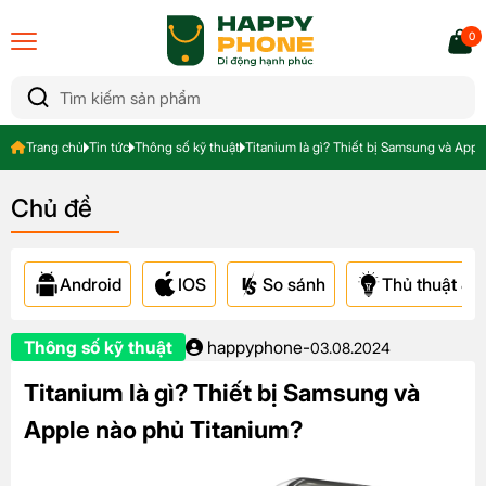
0
Trang chủ
Tin tức
Thông số kỹ thuật
Titanium là gì? Thiết bị Samsung và App
Chủ đề
Android
IOS
So sánh
Thủ thuật & A
Thông số kỹ thuật
happyphone
-
03.08.2024
Titanium là gì? Thiết bị Samsung và
Apple nào phủ Titanium?