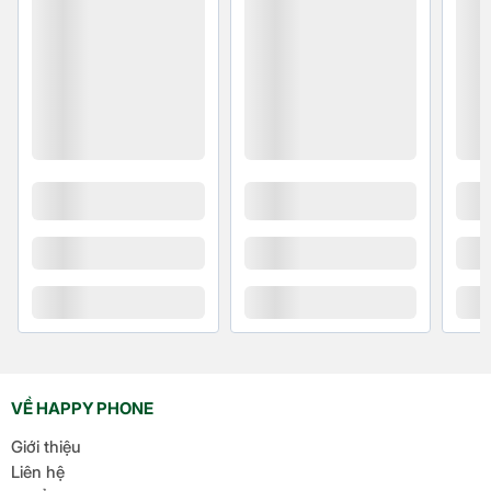
Chiếc điện thoại của bạn giờ đây không chỉ là một
Loại pin
Li-Ion
công cụ liên lạc mà còn là một trợ lý cá nhân đắc lực
nhờ công nghệ AI hiện đại. Bạn có thể giao tiếp trực
tiếp với điện thoại, để AI ghi lại và chuyển đổi giọng
Sạc nhanh
nói thành văn bản, sau đó tóm tắt nội dung một
Công nghệ sạc
Tiết kiệm pin
cách ngắn gọn và súc tích. Đặc biệt, tính năng này
Sạc không dây
còn hỗ trợ dịch văn bản sang các ngôn ngữ khác,
giúp bạn xóa bỏ mọi rào cản ngôn ngữ.
Dung lượng pin
5000mAh
Kết nối & Thẻ sim
Thẻ sim
SIM kép
VỀ HAPPY PHONE
5G
Có
Giới thiệu
Liên hệ