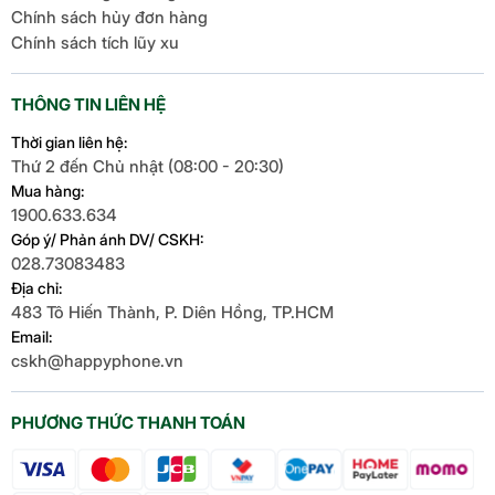
Chính sách hủy đơn hàng
mang lại những bức ảnh mới mẻ mà còn mở ra
Chính sách tích lũy xu
vô vàn cơ hội sáng tạo.
Cổng kết nối/sạc
Type-C
THÔNG TIN LIÊN HỆ
Thời gian liên hệ:
Jack tai nghe
Type-C
Thứ 2 đến Chủ nhật (08:00 - 20:30)
Mua hàng:
Tính năng
1900.633.634
Góp ý/ Phản ánh DV/ CSKH:
028.73083483
Kháng nước
IP68
Địa chỉ:
483 Tô Hiến Thành, P. Diên Hồng, TP.HCM
Mở khoá vân tay dưới màn
Email:
hình
cskh@happyphone.vn
Camera AI - Samsung
Bảo mật nâng cao
Mở khoá khuôn mặt
Bảo mật vượt bậc với Knox
S24 Ultra
PHƯƠNG THỨC THANH TOÁN
Matrix
Công nghệ ProVisual truyền cảm hứng cho một trải
nghiệm tuyệt vời, nét đẹp rõ ràng từng chi tiết qua