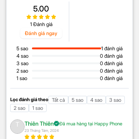
Đây là một phương pháp tìm kiếm mới mẻ, trực
Chụp một chạm
5.00
Chụp hẹn giờ
quan và hiệu quả để truy vấn thông tin mà bạn mong
Chống rung quang học (OIS)
muốn.
1 Đánh giá
Chống rung kỹ thuật số
(VDIS)
Đánh giá ngay
Chuyên nghiệp (Pro)
Bộ lọc màu
5 sao
1 đánh giá
Ban đêm (Night Mode)
4 sao
0 đánh giá
3 sao
0 đánh giá
2 sao
0 đánh giá
1 sao
0 đánh giá
Lọc đánh giá theo
Tất cả
5 sao
4 sao
3 sao
2. Phiên dịch trực tiếp (Live
2 sao
1 sao
Translate)
Thiên Thiên
T
Đã mua hàng tại Happy Phone
Hãy khám phá khả năng vượt trội của công nghệ AI
23 Tháng Tám, 2024
trong việc phiên dịch các cuộc gọi thoại đa ngôn