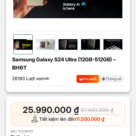
Samsung Galaxy S24 Ultra (12GB-512GB) –
BHĐT
26193 Lượt xem
So sánh
Thông số
25.990.000
₫
37.490.000
₫
Tiết kiệm lên đến
11.500.000
₫
SKU:
110238405