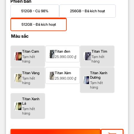
Phiên bản
512GB - Cũ 98%
256GB - Đã kích hoạt
512GB - Đã kích hoạt
Màu sắc
Titan Cam
Titan đen
Titan Tím
Tạm hết
25.990.000
₫
Tạm hết
hàng
hàng
Titan Vàng
Titan Xám
Titan Xanh
Dương
Tạm hết
25.990.000
₫
hàng
Tạm hết
hàng
Titan Xanh
Lá
Tạm hết
hàng