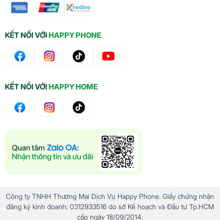
bộ ba camera sau 200MP + 50MP + 12MP + 10MP
và camera trước 12MP. Bức chân dung mà trước đây
Gia tốc
chỉ là ước mơ giờ đây trở thành hiện thực, mở ra một
KẾT NỐI VỚI
HAPPY PHONE
Áp suất kế
khung cảnh mới với sự tinh tế và chi tiết chưa từng
Cảm biến vân tay
thấy.
Cảm biến Gyro
Cảm biến Geomagnetic
Cảm biến
KẾT NỐI VỚI
HAPPY HOME
Cảm biến Hall
Cảm biến ánh sáng
Cảm biến tiệm cận
Cảm biến Adaptive Pixel
Cảm biến thích ứng điểm ảnh
Một đỉnh cao trong công nghệ zoom là sự kết hợp
Công ty TNHH Thương Mại Dịch Vụ Happy Phone. Giấy chứng nhận
Khoanh tròn để tìm kiếm
đăng ký kinh doanh: 0312933516 do sở Kế hoạch và Đầu tư Tp.HCM
tinh tế giữa zoom quang 3x và 5x, chất lượng Zoom
cấp ngày 18/09/2014.
Phiên dịch trực tiếp