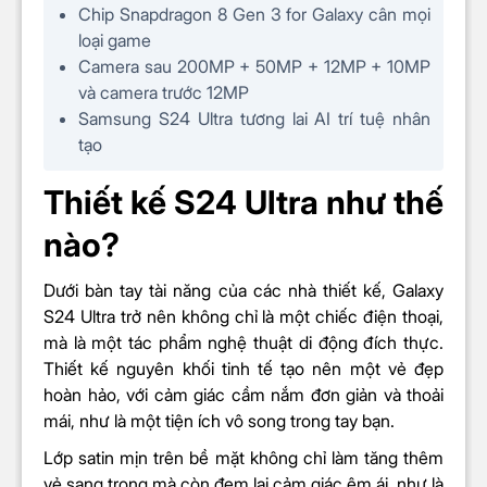
Chip Snapdragon 8 Gen 3 for Galaxy cân mọi
loại game
Màn hình rộng
6.8 inch
Camera sau 200MP + 50MP + 12MP + 10MP
và camera trước 12MP
Tần số quét (Hz)
120 Hz
Samsung S24 Ultra tương lai AI trí tuệ nhân
tạo
Độ phân giải
2K+ (1440 x 3120 Pixels)
Thiết kế S24 Ultra như thế
nào?
Độ sáng
tối đa
2600 nits
Dưới bàn tay tài năng của các nhà thiết kế, Galaxy
Hệ điều hành & CPU
S24 Ultra trở nên không chỉ là một chiếc điện thoại,
mà là một tác phẩm nghệ thuật di động đích thực.
Hệ điều hành
Android 13
Thiết kế nguyên khối tinh tế tạo nên một vẻ đẹp
hoàn hảo, với cảm giác cầm nắm đơn giản và thoải
Snapdragon 8 Gen 3 for
mái, như là một tiện ích vô song trong tay bạn.
Chip
Galaxy
Lớp satin mịn trên bề mặt không chỉ làm tăng thêm
Loại/Tốc độ (
CPU
)
3.39 GHz
vẻ sang trọng mà còn đem lại cảm giác êm ái, như là