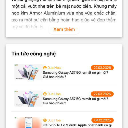
một cái vuốt nhẹ trên bề mặt nước biển. Khung máy
Chip đồ họa
hợp kim Armor Aluminium vừa nhẹ vừa chắc chắn,
Adreno 750
(GPU)
tạo ra một sự cân bằng hoàn hảo giữa vẻ đẹp thẩm
mỹ và độ bền bỉ.
Xem thêm
Camera
Độ phân giải
Chính 200 MP & Phụ 50 MP,
camera sau
12 MP, 10 MP
Tin tức công nghệ
Độ phân giải
12 MP
camera trước
Duc Hoa
27.03.2026
Samsung Galaxy A37 5G ra mắt có gì mới?
Giá bao nhiêu?
Duc Hoa
27.03.2026
Samsung Galaxy A57 5G ra mắt có gì mới?
Giá bao nhiêu?
Đặc biệt, bề mặt kính của điện thoại được bảo vệ bởi
Corning® Gorilla® Glass Victus® 2, mang lại khả
năng chống va đập và trầy xước tối ưu nhất. Sự hòa
Duc Hoa
04.12.2025
iOS 26.2 RC vừa được Apple phát hành có gì
quyện của vật liệu cao cấp và chi tiết tinh tế tạo nên
Ảnh Raw