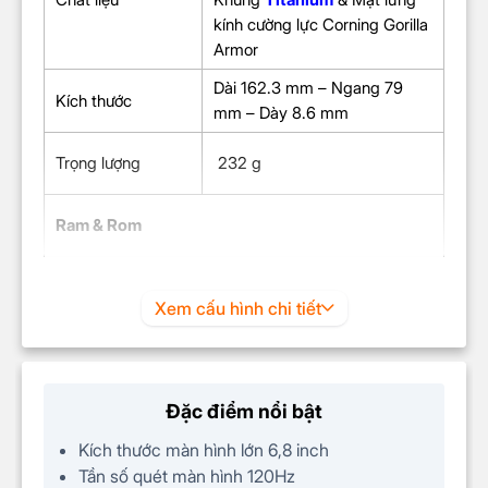
kính cường lực
Corning Gorilla
Armor
Dài 162.3 mm – Ngang 79
Kích thước
mm – Dày 8.6 mm
Trọng lượng
232 g
Ram & Rom
RAM
12GB
Xem cấu hình chi tiết
Dung lượng lưu trữ
512GB
(
ROM
)
Đặc điểm nổi bật
Màn hình
Kích thước màn hình lớn 6,8 inch
Công nghệ màn
Tần số quét màn hình 120Hz
Dynamic AMOLED 2X
hình