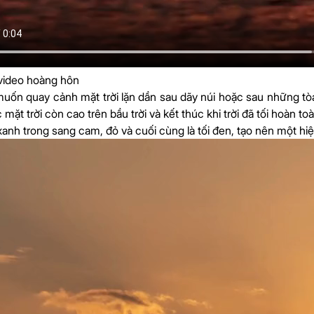
video hoàng hôn
muốn quay cảnh mặt trời lặn dần sau dãy núi hoặc sau những tò
 mặt trời còn cao trên bầu trời và kết thúc khi trời đã tối hoàn 
 xanh trong sang cam, đỏ và cuối cùng là tối đen, tạo nên một hi