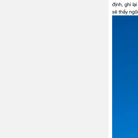
định, ghi l
sẽ thấy ngô