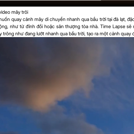
ideo mây trôi
muốn quay cảnh mây di chuyển nhanh qua bầu trời tại đà lạt, đặc
ộng, như từ đỉnh đồi hoặc sân thượng tòa nhà. Time Lapse sẽ né
 trông như đang lướt nhanh qua bầu trời, tạo ra một cảnh quay