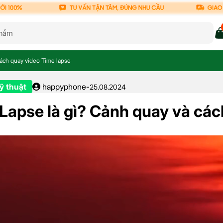
cách quay video Time lapse
ỹ thuật
happyphone
-
25.08.2024
Lapse là gì? Cảnh quay và các