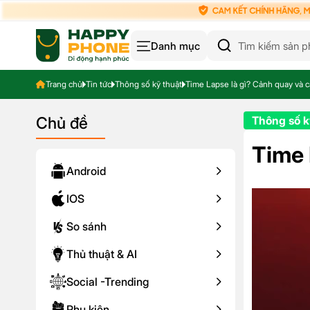
Danh mục
Trang chủ
Tin tức
Thông số kỹ thuật
Time Lapse là gì? Cảnh quay và 
Chủ đề
Thông số k
Time 
Android
IOS
So sánh
Thủ thuật & AI
Social -Trending
Phụ kiện