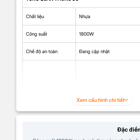
Chất liệu
Nhựa
Công suất
1800W
Chế độ an toàn
Đang cập nhật
Ủi quần áo treo
Xem cấu hình chi tiết
Ngăn chứa nước có thể tháo r
Tiện ích
3 chế độ phun hơi
Kèm phụ kiện móc treo, găng 
Đặc điểm