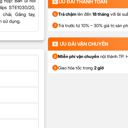
g hộp
: Bàn ủi hơi
ƯU ĐÃI THANH TOÁN
lips STE1030/20,
 chải, Găng tay,
Trả chậm
lên đến
18 tháng
với lãi su
6
n sử dụng.
Trả trước từ 10% – 30% giá trị sản 
7
ƯU ĐÃI VẬN CHUYỂN
Miễn phí vận chuyển
nội thành TP.
8
Giao hỏa tốc trong
2 giờ
9