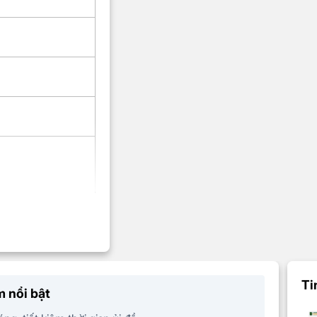
ời
tay, bàn chải
Ti
 nổi bật