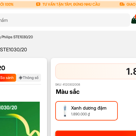
g Philips STE1030/20
ps STE1030/20
20
1
So sánh
Thông số
SKU:
4120302008
Màu sắc
Xanh dương đậm
1.890.000
₫