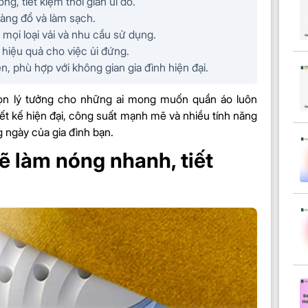
 tiết kiệm thời gian ủi đồ.
 dàng đổ và làm sạch.
mọi loại vải và nhu cầu sử dụng.
 hiệu quả cho việc ủi đứng.
n, phù hợp với không gian gia đình hiện đại.
họn lý tưởng cho những ai mong muốn quần áo luôn
iết kế hiện đại, công suất mạnh mẽ và nhiều tính năng
g ngày của gia đình bạn.
làm nóng nhanh, tiết
s STE1030/20