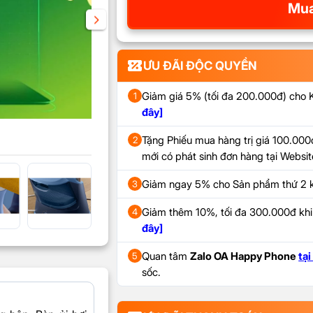
Mua
ƯU ĐÃI ĐỘC QUYỀN
Giảm giá 5% (tối đa 200.000đ) cho
1
đây]
Tặng Phiếu mua hàng trị giá 100.000đ
2
mới có phát sinh đơn hàng tại Webs
Giảm ngay 5% cho Sản phẩm thứ 2 k
3
Giảm thêm 10%, tối đa 300.000đ kh
4
đây]
Quan tâm
Zalo OA Happy Phone
tại
5
sốc.