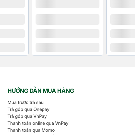
 STE1030/20 giúp bạn đổ nước dễ dàng mà không lo bị
p quá trình vệ sinh trở nên đơn giản, hạn chế tình
họ và duy trì hiệu suất phun hơi nước mạnh mẽ theo
rong khi ủi, đặc biệt phù hợp với những ai thường
ù hợp với nhiều loại vải
HƯỚNG DẪN MUA HÀNG
Mua trước trả sau
Trả góp qua Onepay
Trả góp qua VnPay
Thanh toán online qua VnPay
Thanh toán qua Momo