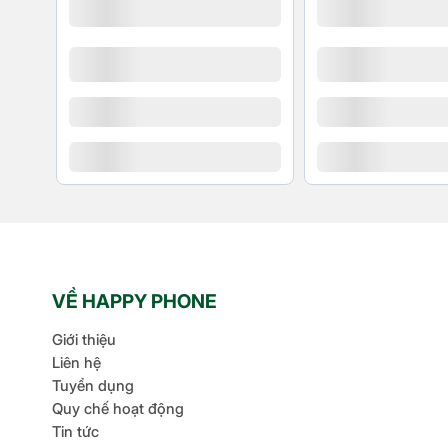
Thiết kế ngăn chứa nước có thể tháo rời của Philips
tràn hay đổ ra ngoài. Việc tháo rời bình chứa cũng giú
trạng đóng cặn bên trong bình, từ đó nâng cao tuổi t
thời gian. Bạn có thể thoải mái châm nước nhiều lần t
xuyên ủi nhiều quần áo.
Chế độ phun hơi đa dạng ph
VỀ HAPPY PHONE
Giới thiệu
Liên hệ
Tuyển dụng
Quy chế hoạt động
Tin tức