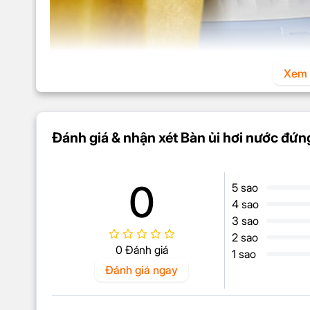
Xem 
Đánh giá & nhận xét Bàn ủi hơi nước đứ
0
5 sao
4 sao
Bàn ủi hơi nước đứng Philips STE1030/20 sở hữu côn
3 sao
phút, giúp bạn rút ngắn thời gian chờ đợi trước khi bắ
2 sao
dàng loại bỏ các nếp nhăn khó ưa trên mọi loại vải, 
0 Đánh giá
1 sao
cho những ai bận rộn, muốn ủi đồ nhanh mà vẫn đảm 
Đánh giá ngay
Ngăn chứa nước tháo rời ti