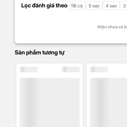
sinh
Lọc đánh giá theo
Tất cả
5 sao
4 sao
3
Hiện chưa có b
Sản phẩm tương tự