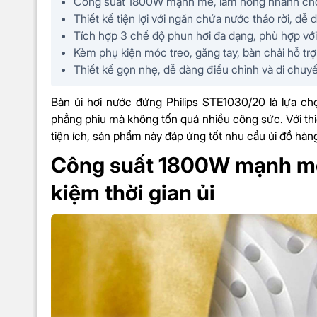
Công suất 1800W mạnh mẽ, làm nóng nhanh chóng,
Thiết kế tiện lợi với ngăn chứa nước tháo rời, dễ
Tích hợp 3 chế độ phun hơi đa dạng, phù hợp với 
KÍCH THƯỚC & TRỌNG LƯỢNG
Kèm phụ kiện móc treo, găng tay, bàn chải hỗ trợ
Thiết kế gọn nhẹ, dễ dàng điều chỉnh và di chuyể
Kích thước
30,3 x 117,1 x 31,2 cm
Bàn ủi hơi nước đứng Philips STE1030/20 là lựa c
phẳng phiu mà không tốn quá nhiều công sức.
Với th
Trọng lượng
3,05 kg
tiện ích, sản phẩm này đáp ứng tốt nhu cầu ủi đồ hàn
Công suất 1800W mạnh mẽ 
BỘ SẢN PHẨM GỒM
kiệm thời gian ủi
Bàn ủi hơi nước đứng Philip
Móc treo
Sản phẩm trong hộp
Găng tay
Đế ủi
Sách hướng dẫn sử dụng