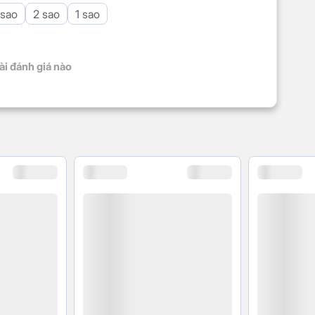
 sao
2 sao
1 sao
ài đánh giá nào