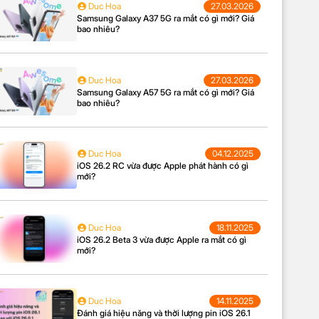
Duc Hoa
27.03.2026
Samsung Galaxy A37 5G ra mắt có gì mới? Giá
bao nhiêu?
Duc Hoa
27.03.2026
Samsung Galaxy A57 5G ra mắt có gì mới? Giá
bao nhiêu?
Duc Hoa
04.12.2025
iOS 26.2 RC vừa được Apple phát hành có gì
mới?
Duc Hoa
18.11.2025
iOS 26.2 Beta 3 vừa được Apple ra mắt có gì
mới?
Duc Hoa
14.11.2025
Đánh giá hiệu năng và thời lượng pin iOS 26.1