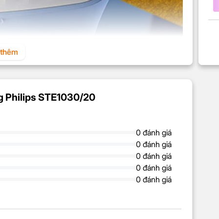
thêm
ng Philips STE1030/20
0 đánh giá
0 đánh giá
g suất 1800W giúp làm nóng cực nhanh chỉ trong vài
0 đánh giá
t đầu ủi. Với nhiệt lượng ổn định và mạnh mẽ, bàn ủi dễ
0 đánh giá
từ mỏng nhẹ đến dày dặn. Đây là lựa chọn hoàn hảo
0 đánh giá
bảo quần áo phẳng phiu, không tốn sức.
ện lợi, dễ châm nước và vệ