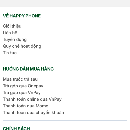
một số cải tiến thú vị, tập
trung vào việc nâng cao
VỀ HAPPY PHONE
trải nghiệm người dùng
Giới thiệu
[…]
Liên hệ
Tuyển dụng
Quy chế hoạt động
Tin tức
HƯỚNG DẪN MUA HÀNG
Mua trước trả sau
Trả góp qua Onepay
Trả góp qua VnPay
Thanh toán online qua VnPay
Thanh toán qua Momo
Thanh toán qua chuyển khoản
CHÍNH SÁCH