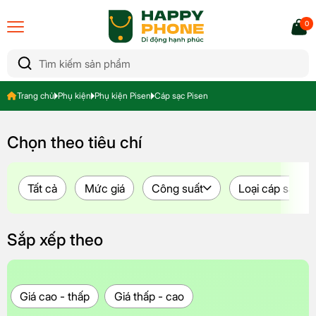
0
Trang chủ
Phụ kiện
Phụ kiện Pisen
Cáp sạc Pisen
Chọn theo tiêu chí
Tất cả
Mức giá
Công suất
Loại cáp sạc
Sắp xếp theo
Giá cao - thấp
Giá thấp - cao