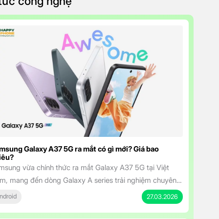
 tức công nghệ
msung Galaxy A37 5G ra mắt có gì mới? Giá bao
iêu?
msung vừa chính thức ra mắt Galaxy A37 5G tại Việt
m, mang đến dòng Galaxy A series trải nghiệm chuyên
hiệp hơn với mức giá cực kỳ hấp dẫn. Smartphone tầm
ndroid
27.03.2026
ung sở hữu màn hình đẹp, camera AI thông minh, pin bền
 và cam kết cập nhật dài hạn, Galaxy A37 5G […]