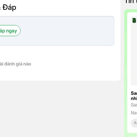
Tin
& Đáp
áp ngay
ài đánh giá nào
Sa
nh
Sa
Na
ng
A
tr
bỉ