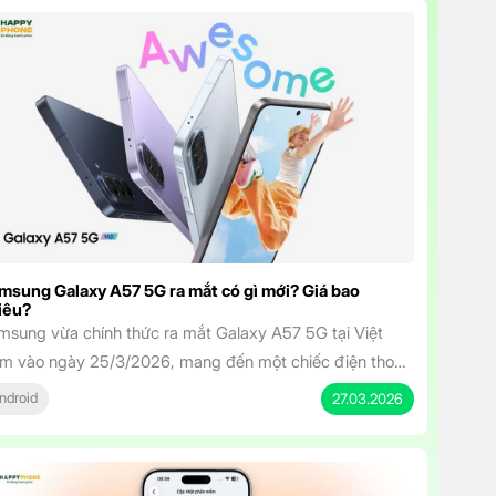
msung Galaxy A57 5G ra mắt có gì mới? Giá bao
iêu?
msung vừa chính thức ra mắt Galaxy A57 5G tại Việt
m vào ngày 25/3/2026, mang đến một chiếc điện thoại
m trung sở hữu thiết kế cao cấp, hiệu năng mạnh mẽ và
ndroid
27.03.2026
t tính năng AI thông minh. Với mức giá khởi điểm chỉ từ
.490.000 đồng, mẫu máy này hứa hẹn sẽ […]