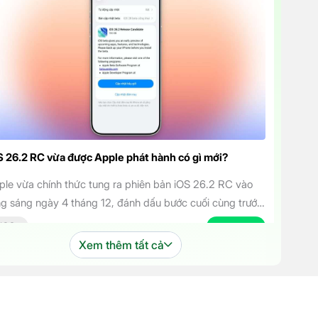
S 26.2 RC vừa được Apple phát hành có gì mới?
ple vừa chính thức tung ra phiên bản iOS 26.2 RC vào
ng sáng ngày 4 tháng 12, đánh dấu bước cuối cùng trước
i bản cập nhật chính thức đến tay người dùng. Phiên bản
IOS
04.12.2025
 mang đến một số cải tiến thú vị, tập trung vào việc
Xem thêm tất cả
ng cao trải nghiệm người dùng […]