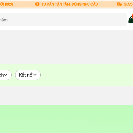
ch
Kết nối