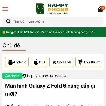
0
Trang chủ
Tin tức
Android
Màn hình Galaxy Z Fold 6 nâng cấp gì mới?
Chủ đề
Android
IOS
So sánh
Thủ thuật & A
Android
happyphone
-
10.08.2024
Màn hình Galaxy Z Fold 6 nâng cấp gì
mới?