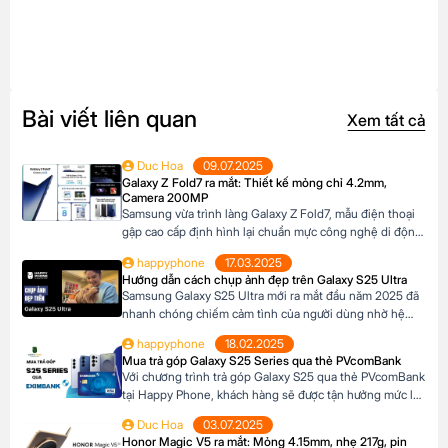
Bài viết liên quan
Xem tất cả
Duc Hoa
09.07.2025
Galaxy Z Fold7 ra mắt: Thiết kế mỏng chỉ 4.2mm,
Camera 200MP
Samsung vừa trình làng Galaxy Z Fold7, mẫu điện thoại
gập cao cấp định hình lại chuẩn mực công nghệ di động.
Với thiết kế siêu mỏng chỉ 4.2mm khi mở ra và camera
happyphone
17.03.2025
200MP sắc nét chưa từng có trên dòng Z Fold, sản phẩm
Hướng dẫn cách chụp ảnh đẹp trên Galaxy S25 Ultra
này không chỉ là một thiết bị công nghệ […]
Samsung Galaxy S25 Ultra mới ra mắt đầu năm 2025 đã
nhanh chóng chiếm cảm tình của người dùng nhờ hệ
thống camera đẳng cấp. Với camera chính lên đến
happyphone
18.02.2025
200MP, khả năng zoom xa ấn tượng và các tính năng
Mua trả góp Galaxy S25 Series qua thẻ PVcomBank
thông minh giúp ghi lại những khoảnh khắc đẹp trong
Với chương trình trả góp Galaxy S25 qua thẻ PVcomBank
cuộc sống. Sau đây […]
tại Happy Phone, khách hàng sẽ được tận hưởng mức lãi
suất cực kỳ ưu đãi. Đặc biệt, khách hàng có thể linh hoạt
Duc Hoa
03.07.2025
lựa chọn kỳ hạn trả góp từ 3 đến 12 tháng, phù hợp với
Honor Magic V5 ra mắt: Mỏng 4.15mm, nhẹ 217g, pin