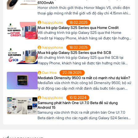
khả năng tài chính của mình. Mục […]
6100mAh
Honor chính thức giới thiệu Honor Magic V5, chiếc điện
thoại gập mỏng nhất thế giới với độ dày chỉ 4.15mm khi
mở và 8.8mm khi gập (phiên bản Trắng Ngà). Với trọng
happyphone
18.02.2025
lượng 217g, pin dung lượng lớn 6100mAh và công nghệ
Mua trả góp Galaxy S25 Series qua Home Credit
AI tiên tiến, Honor Magic V5 định nghĩa lại chuẩn mực
Với chương trình trả góp Galaxy S25 qua thẻ Home
flagship […]
Credit tại Happy Phone, khách hàng sẽ được tận hưởng
mức lãi suất cực kỳ ưu đãi. Đặc biệt, khách hàng có thể
happyphone
18.02.2025
linh hoạt lựa chọn kỳ hạn trả góp từ 3 đến 12 tháng, phù
Mua trả góp Galaxy S25 Series qua thẻ SCB
hợp với khả năng tài chính của mình. […]
Với chương trình trả góp Galaxy S25 qua thẻ SCB tại
Happy Phone, khách hàng sẽ được tận hưởng mức lãi
suất cực kỳ ưu đãi. Đặc biệt, khách hàng có thể linh hoạt
Duc Hoa
22.09.2025
lựa chọn kỳ hạn trả góp từ 3 đến 12 tháng, phù hợp với
Mediatek Dimensity 9500 ra mắt có mạnh như dự kiến?
khả năng tài chính của mình. Mục […]
MediaTek vừa chính thức công bố Dimensity 9500, bộ xử
lý di động cao cấp mới nhất đánh dấu bước tiến quan
trọng trong dòng sản phẩm flagship của hãng. Với kiến
happyphone
10.12.2024
trúc tiên tiến và các tối ưu hóa tập trung vào hiệu suất,
Samsung phát hành One UI 7.0 Beta để sử dụng
hiệu quả năng lượng cùng trí tuệ nhân tạo, Dimensity […]
Android 15
Samsung vừa chính thức ra mắt phiên bản One UI 7.0
Beta dành riêng cho các người dùng Galaxy S24 Series,
mở ra cơ hội trải nghiệm sớm Android 15 trước khi hệ
điều hành này được phát hành chính thức. Đây là một
bước tiến lớn của Samsung khi không chỉ cải tiến giao