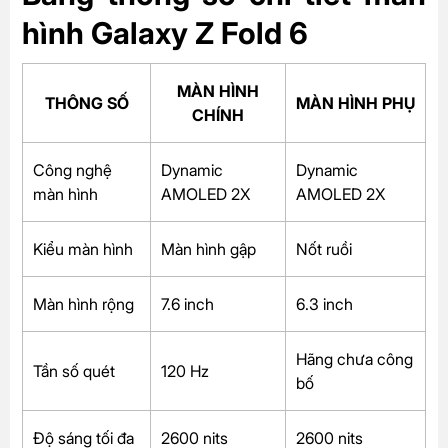
hình Galaxy Z Fold 6
MÀN HÌNH
THÔNG SỐ
MÀN HÌNH PHỤ
CHÍNH
Công nghệ
Dynamic
Dynamic
màn hình
AMOLED 2X
AMOLED 2X
Kiểu màn hình
Màn hình gập
Nốt ruồi
Màn hình rộng
7.6 inch
6.3 inch
Hãng chưa công
Tần số quét
120 Hz
bố
Độ sáng tối đa
2600 nits
2600 nits