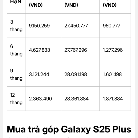
HẠN
(VND)
(VND)
(VND)
3
9.150.259
27.450.777
960.777
tháng
6
4.627.883
27.767.296
1.277.296
tháng
9
3.121.244
28.091.198
1.601.198
tháng
12
2.363.490
28.361.884
1.871.884
tháng
Mua trả góp Galaxy S25 Plus