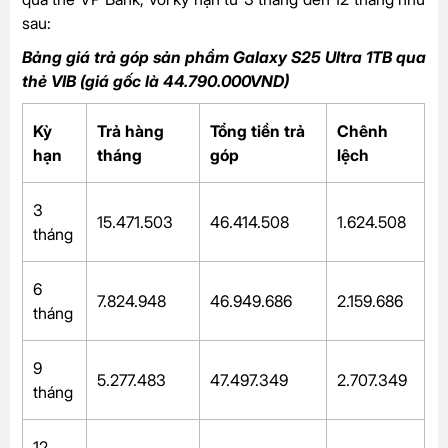
sau:
Bảng giá trả góp sản phẩm Galaxy S25 Ultra 1TB qua
thẻ VIB (giá gốc là 44.790.000VND)
Kỳ
Trả hàng
Tổng tiền trả
Chênh
hạn
tháng
góp
lệch
3
15.471.503
46.414.508
1.624.508
tháng
6
7.824.948
46.949.686
2.159.686
tháng
9
5.277.483
47.497.349
2.707.349
tháng
12