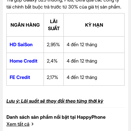
tài chính bắt buộc trả trước từ 30% của giá trị sản phẩm.
LÃI
NGÂN HÀNG
KỲ HẠN
SUẤT
HD SaiSon
2,95%
4 đến 12 tháng
Home Credit
2,4%
4 đến 12 tháng
FE Credit
2,17%
4 đến 12 tháng
Lưu ý: Lãi suất sẽ thay đổi theo từng thời kỳ
Danh sách sản phẩm nổi bật tại HappyPhone
Xem tất cả