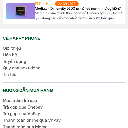
suất cực kỳ ưu đãi. Đặc biệt, khách hàng có thể linh hoạt
Duc Hoa
22.09.2025
lựa chọn kỳ hạn trả góp từ 3 đến 12 tháng, phù hợp với
Mediatek Dimensity 9500 ra mắt có mạnh như dự kiến?
khả năng tài chính của mình. Mục […]
MediaTek vừa chính thức công bố Dimensity 9500, bộ xử
lý di động cao cấp mới nhất đánh dấu bước tiến quan
trọng trong dòng sản phẩm flagship của hãng. Với kiến
trúc tiên tiến và các tối ưu hóa tập trung vào hiệu suất,
hiệu quả năng lượng cùng trí tuệ nhân tạo, Dimensity […]
VỀ HAPPY PHONE
Giới thiệu
Liên hệ
Tuyển dụng
Quy chế hoạt động
Tin tức
HƯỚNG DẪN MUA HÀNG
Mua trước trả sau
Trả góp qua Onepay
Trả góp qua VnPay
Thanh toán online qua VnPay
Thanh toán qua Momo