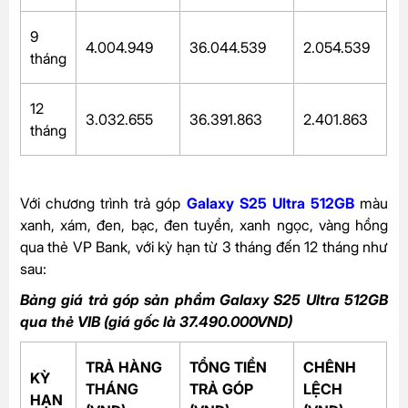
9
4.004.949
36.044.539
2.054.539
tháng
12
3.032.655
36.391.863
2.401.863
tháng
Với chương trình trả góp
Galaxy S25 Ultra 512GB
màu
xanh, xám, đen, bạc, đen tuyền, xanh ngọc, vàng hồng
qua thẻ VP Bank, với kỳ hạn từ 3 tháng đến 12 tháng như
sau:
Bảng giá trả góp sản phẩm Galaxy S25 Ultra 512GB
qua thẻ VIB (giá gốc là 37.490.000VND)
TRẢ HÀNG
TỔNG TIỀN
CHÊNH
KỲ
THÁNG
TRẢ GÓP
LỆCH
HẠN