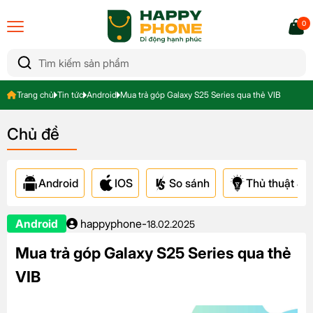
0
Trang chủ
Tin tức
Android
Mua trả góp Galaxy S25 Series qua thẻ VIB
Chủ đề
Android
IOS
So sánh
Thủ thuật & A
Android
happyphone
-
18.02.2025
Mua trả góp Galaxy S25 Series qua thẻ
VIB