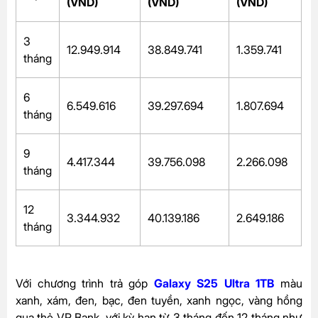
(VND)
(VND)
(VND)
3
12.949.914
38.849.741
1.359.741
tháng
6
6.549.616
39.297.694
1.807.694
tháng
9
4.417.344
39.756.098
2.266.098
tháng
12
3.344.932
40.139.186
2.649.186
tháng
Với chương trình trả góp
Galaxy S25 Ultra 1TB
màu
xanh, xám, đen, bạc, đen tuyền, xanh ngọc, vàng hồng
qua thẻ VP Bank, với kỳ hạn từ 3 tháng đến 12 tháng như