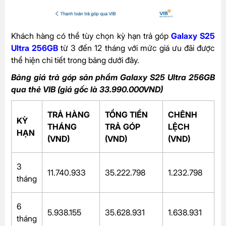
Khách hàng có thể tùy chọn kỳ hạn trả góp
Galaxy S25
Ultra 256GB
từ 3 đến 12 tháng với mức giá ưu đãi được
thể hiện chi tiết trong bảng dưới đây.
Bảng giá trả góp sản phẩm Galaxy S25 Ultra 256GB
qua thẻ VIB (giá gốc là 33.990.000VND)
TRẢ HÀNG
TỔNG TIỀN
CHÊNH
KỲ
THÁNG
TRẢ GÓP
LỆCH
HẠN
(VND)
(VND)
(VND)
3
11.740.933
35.222.798
1.232.798
tháng
6
5.938.155
35.628.931
1.638.931
tháng