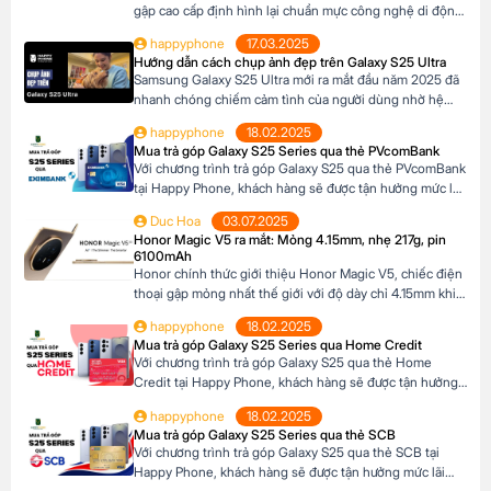
gập cao cấp định hình lại chuẩn mực công nghệ di động.
Với thiết kế siêu mỏng chỉ 4.2mm khi mở ra và camera
happyphone
17.03.2025
200MP sắc nét chưa từng có trên dòng Z Fold, sản phẩm
Hướng dẫn cách chụp ảnh đẹp trên Galaxy S25 Ultra
này không chỉ là một thiết bị công nghệ […]
Samsung Galaxy S25 Ultra mới ra mắt đầu năm 2025 đã
nhanh chóng chiếm cảm tình của người dùng nhờ hệ
thống camera đẳng cấp. Với camera chính lên đến
happyphone
18.02.2025
200MP, khả năng zoom xa ấn tượng và các tính năng
Mua trả góp Galaxy S25 Series qua thẻ PVcomBank
thông minh giúp ghi lại những khoảnh khắc đẹp trong
Với chương trình trả góp Galaxy S25 qua thẻ PVcomBank
cuộc sống. Sau đây […]
tại Happy Phone, khách hàng sẽ được tận hưởng mức lãi
suất cực kỳ ưu đãi. Đặc biệt, khách hàng có thể linh hoạt
Duc Hoa
03.07.2025
lựa chọn kỳ hạn trả góp từ 3 đến 12 tháng, phù hợp với
Honor Magic V5 ra mắt: Mỏng 4.15mm, nhẹ 217g, pin
khả năng tài chính của mình. Mục […]
6100mAh
Honor chính thức giới thiệu Honor Magic V5, chiếc điện
thoại gập mỏng nhất thế giới với độ dày chỉ 4.15mm khi
mở và 8.8mm khi gập (phiên bản Trắng Ngà). Với trọng
happyphone
18.02.2025
lượng 217g, pin dung lượng lớn 6100mAh và công nghệ
Mua trả góp Galaxy S25 Series qua Home Credit
AI tiên tiến, Honor Magic V5 định nghĩa lại chuẩn mực
Với chương trình trả góp Galaxy S25 qua thẻ Home
flagship […]
Credit tại Happy Phone, khách hàng sẽ được tận hưởng
mức lãi suất cực kỳ ưu đãi. Đặc biệt, khách hàng có thể
happyphone
18.02.2025
linh hoạt lựa chọn kỳ hạn trả góp từ 3 đến 12 tháng, phù
Mua trả góp Galaxy S25 Series qua thẻ SCB
hợp với khả năng tài chính của mình. […]
Với chương trình trả góp Galaxy S25 qua thẻ SCB tại
Happy Phone, khách hàng sẽ được tận hưởng mức lãi