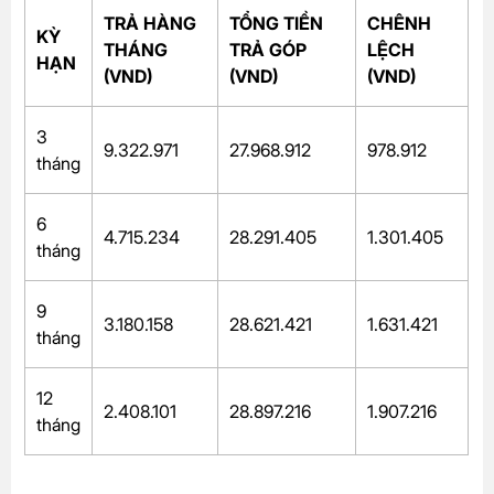
TRẢ HÀNG
TỔNG TIỀN
CHÊNH
KỲ
THÁNG
TRẢ GÓP
LỆCH
HẠN
(VND)
(VND)
(VND)
3
9.322.971
27.968.912
978.912
tháng
6
4.715.234
28.291.405
1.301.405
tháng
9
3.180.158
28.621.421
1.631.421
tháng
12
2.408.101
28.897.216
1.907.216
tháng