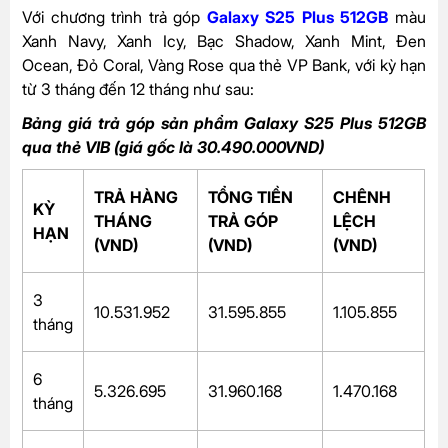
Với chương trình trả góp
Galaxy S25 Plus 512GB
màu
Xanh Navy, Xanh Icy, Bạc Shadow, Xanh Mint, Đen
Ocean, Đỏ Coral, Vàng Rose qua thẻ VP Bank, với kỳ hạn
từ 3 tháng đến 12 tháng như sau:
Bảng giá trả góp sản phẩm Galaxy S25 Plus 512GB
qua thẻ VIB (giá gốc là 30.490.000VND)
TRẢ HÀNG
TỔNG TIỀN
CHÊNH
KỲ
THÁNG
TRẢ GÓP
LỆCH
HẠN
(VND)
(VND)
(VND)
3
10.531.952
31.595.855
1.105.855
tháng
6
5.326.695
31.960.168
1.470.168
tháng