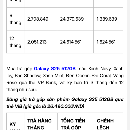
9
2.708.849
24.379.639
1.389.639
tháng
12
2.051.213
24.614.561
1.624.561
tháng
Mua trả góp
Galaxy S25 512GB
màu Xanh Navy, Xanh
Icy, Bạc Shadow, Xanh Mint, Đen Ocean, Đỏ Coral, Vàng
Rose qua thẻ VP Bank, với kỳ hạn từ 3 tháng đến 12
tháng như sau:
Bảng giá trả góp sản phẩm Galaxy S25 512GB qua
thẻ VIB (giá gốc là 26.490.000VND)
TRẢ HÀNG
TỔNG TIỀN
CHÊNH
KỲ
THÁNG
TRẢ GÓP
LỆCH