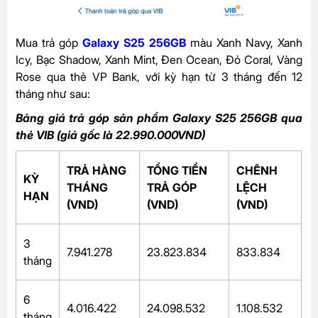
Mua trả góp
Galaxy S25 256GB
màu Xanh Navy, Xanh
Icy, Bạc Shadow, Xanh Mint, Đen Ocean, Đỏ Coral, Vàng
Rose qua thẻ VP Bank, với kỳ hạn từ 3 tháng đến 12
tháng như sau:
Bảng giá trả góp sản phẩm Galaxy S25 256GB qua
thẻ VIB (giá gốc là 22.990.000VND)
TRẢ HÀNG
TỔNG TIỀN
CHÊNH
KỲ
THÁNG
TRẢ GÓP
LỆCH
HẠN
(VND)
(VND)
(VND)
3
7.941.278
23.823.834
833.834
tháng
6
4.016.422
24.098.532
1.108.532
tháng