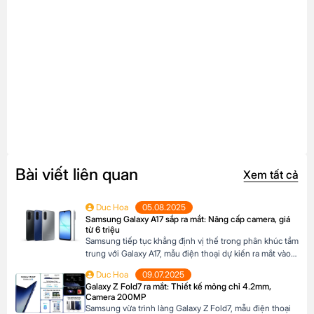
Bài viết liên quan
Xem tất cả
Duc Hoa
05.08.2025
Samsung Galaxy A17 sắp ra mắt: Nâng cấp camera, giá
từ 6 triệu
Samsung tiếp tục khẳng định vị thế trong phân khúc tầm
trung với Galaxy A17, mẫu điện thoại dự kiến ra mắt vào
cuối năm 2025 đã xuất hiện trên website các hệ thống
Duc Hoa
09.07.2025
bán lẻ tại Châu Âu. Với những nâng cấp đáng chú ý về
Galaxy Z Fold7 ra mắt: Thiết kế mỏng chỉ 4.2mm,
camera, hiệu năng và thiết kế, Galaxy A17 […]
Camera 200MP
Samsung vừa trình làng Galaxy Z Fold7, mẫu điện thoại