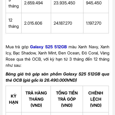
2.659.494
23.935.450
945.450
tháng
12
2.015.606
24.187.270
1.197.270
tháng
Mua trả góp
Galaxy S25 512GB
màu Xanh Navy, Xanh
Icy, Bạc Shadow, Xanh Mint, Đen Ocean, Đỏ Coral, Vàng
Rose qua thẻ OCB, với kỳ hạn từ 3 tháng đến 12 tháng
như sau:
Bảng giá trả góp sản phẩm Galaxy S25 512GB qua
thẻ OCB (giá gốc là 26.490.000VND)
TRẢ HÀNG
TỔNG TIỀN
CHÊNH
KỲ
THÁNG
TRẢ GÓP
LỆCH
HẠN
(VND)
(VND)
(VND)