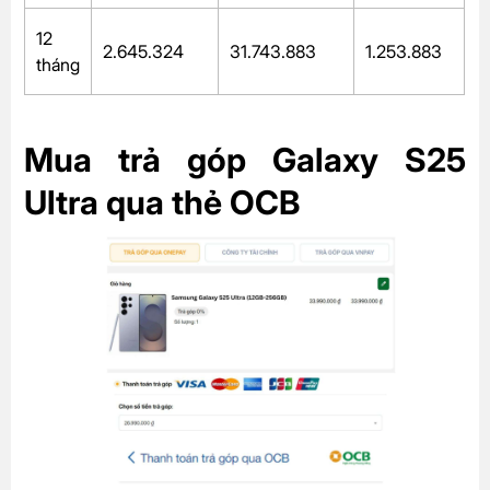
12
2.645.324
31.743.883
1.253.883
tháng
Mua trả góp Galaxy S25
Ultra qua thẻ OCB