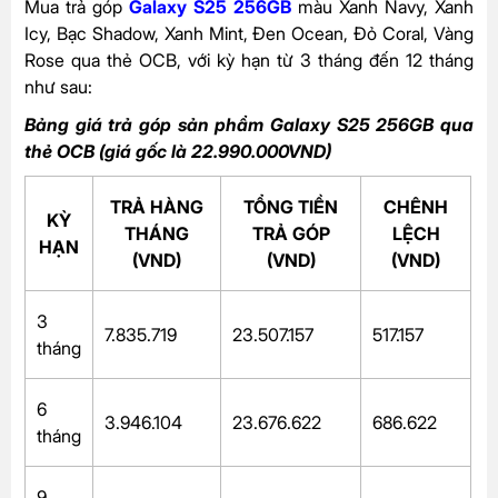
Mua trả góp
Galaxy S25 256GB
màu Xanh Navy, Xanh
Icy, Bạc Shadow, Xanh Mint, Đen Ocean, Đỏ Coral, Vàng
Rose qua thẻ OCB, với kỳ hạn từ 3 tháng đến 12 tháng
như sau:
Bảng giá trả góp sản phẩm Galaxy S25 256GB qua
thẻ OCB (giá gốc là 22.990.000VND)
TRẢ HÀNG
TỔNG TIỀN
CHÊNH
KỲ
THÁNG
TRẢ GÓP
LỆCH
HẠN
(VND)
(VND)
(VND)
3
7.835.719
23.507.157
517.157
tháng
6
3.946.104
23.676.622
686.622
tháng
9