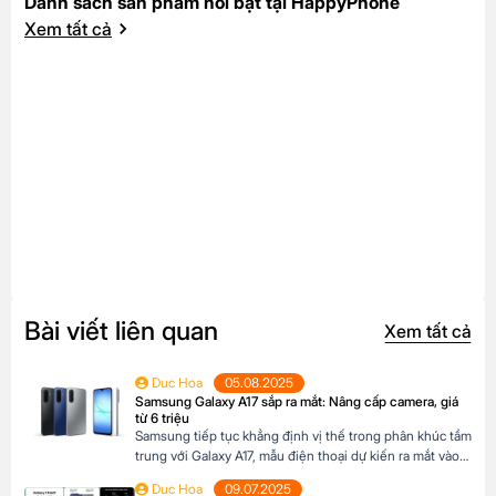
Danh sách sản phẩm nổi bật tại HappyPhone
Xem tất cả
Bài viết liên quan
Xem tất cả
Duc Hoa
05.08.2025
Samsung Galaxy A17 sắp ra mắt: Nâng cấp camera, giá
từ 6 triệu
Samsung tiếp tục khẳng định vị thế trong phân khúc tầm
trung với Galaxy A17, mẫu điện thoại dự kiến ra mắt vào
cuối năm 2025 đã xuất hiện trên website các hệ thống
Duc Hoa
09.07.2025
bán lẻ tại Châu Âu. Với những nâng cấp đáng chú ý về