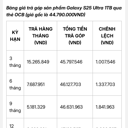
Bảng giá trả góp sản phẩm Galaxy S25 Ultra 1TB qua
thẻ OCB (giá gốc là 44.790.000VND)
TRẢ HÀNG
TỔNG TIỀN
CHÊNH
KỲ
THÁNG
TRẢ GÓP
LỆCH
HẠN
(VND)
(VND)
(VND)
3
15.265.849
45.797.546
1.007.546
tháng
6
7.687.951
46.127.703
1.337.703
tháng
9
5.181.329
46.631.963
1.841.963
tháng
12