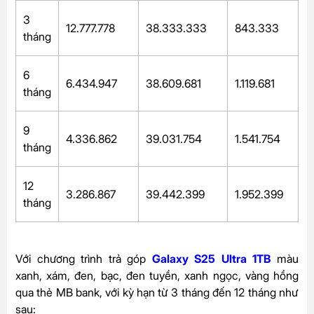
3
12.777.778
38.333.333
843.333
tháng
6
6.434.947
38.609.681
1.119.681
tháng
9
4.336.862
39.031.754
1.541.754
tháng
12
3.286.867
39.442.399
1.952.399
tháng
Với chương trình trả góp
Galaxy S25 Ultra 1TB
màu
xanh, xám, đen, bạc, đen tuyền, xanh ngọc, vàng hồng
qua thẻ MB bank, với kỳ hạn từ 3 tháng đến 12 tháng như
sau: