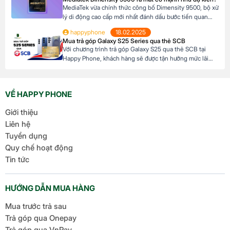
AI tiên tiến, Honor Magic V5 định nghĩa lại chuẩn mực
MediaTek vừa chính thức công bố Dimensity 9500, bộ xử
flagship […]
lý di động cao cấp mới nhất đánh dấu bước tiến quan
trọng trong dòng sản phẩm flagship của hãng. Với kiến
happyphone
18.02.2025
trúc tiên tiến và các tối ưu hóa tập trung vào hiệu suất,
Mua trả góp Galaxy S25 Series qua thẻ SCB
hiệu quả năng lượng cùng trí tuệ nhân tạo, Dimensity […]
Với chương trình trả góp Galaxy S25 qua thẻ SCB tại
Happy Phone, khách hàng sẽ được tận hưởng mức lãi
suất cực kỳ ưu đãi. Đặc biệt, khách hàng có thể linh hoạt
lựa chọn kỳ hạn trả góp từ 3 đến 12 tháng, phù hợp với
khả năng tài chính của mình. Mục […]
VỀ HAPPY PHONE
Giới thiệu
Liên hệ
Tuyển dụng
Quy chế hoạt động
Tin tức
HƯỚNG DẪN MUA HÀNG
Mua trước trả sau
Trả góp qua Onepay
Trả góp qua VnPay