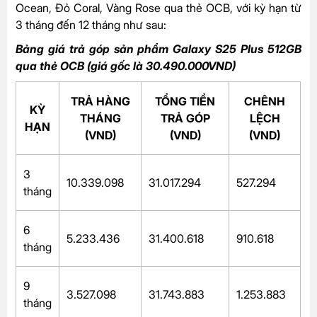
Ocean, Đỏ Coral, Vàng Rose qua thẻ OCB, với kỳ hạn từ
3 tháng đến 12 tháng như sau:
Bảng giá trả góp sản phẩm Galaxy S25 Plus 512GB
qua thẻ OCB (giá gốc là 30.490.000VND)
TRẢ HÀNG
TỔNG TIỀN
CHÊNH
KỲ
THÁNG
TRẢ GÓP
LỆCH
HẠN
(VND)
(VND)
(VND)
3
10.339.098
31.017.294
527.294
tháng
6
5.233.436
31.400.618
910.618
tháng
9
3.527.098
31.743.883
1.253.883
tháng