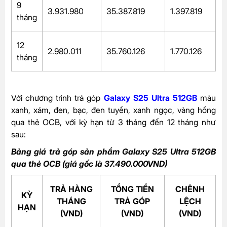
9
3.931.980
35.387.819
1.397.819
tháng
12
2.980.011
35.760.126
1.770.126
tháng
Với chương trình trả góp
Galaxy S25 Ultra 512GB
màu
xanh, xám, đen, bạc, đen tuyền, xanh ngọc, vàng hồng
qua thẻ OCB, với kỳ hạn từ 3 tháng đến 12 tháng như
sau:
Bảng giá trả góp sản phẩm Galaxy S25 Ultra 512GB
qua thẻ OCB (giá gốc là 37.490.000VND)
TRẢ HÀNG
TỔNG TIỀN
CHÊNH
KỲ
THÁNG
TRẢ GÓP
LỆCH
HẠN
(VND)
(VND)
(VND)