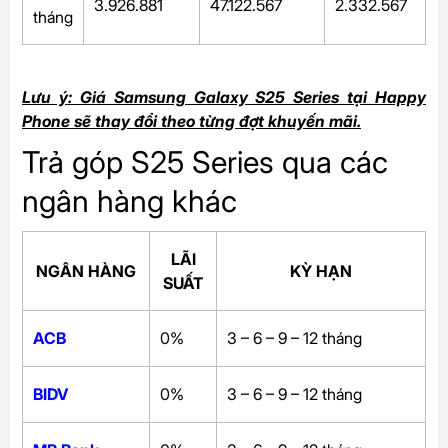
3.926.881
47.122.567
2.332.567
tháng
Lưu ý: Giá Samsung Galaxy S25 Series tại Happy
Phone sẽ thay đổi theo từng đợt khuyến mãi.
Trả góp S25 Series qua các
ngân hàng khác
LÃI
NGÂN HÀNG
KỲ HẠN
SUẤT
ACB
0%
3 – 6 – 9 – 12 tháng
BIDV
0%
3 – 6 – 9 – 12 tháng