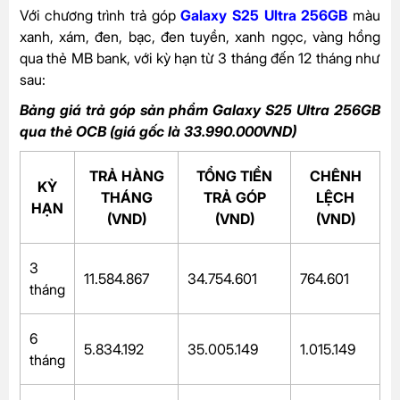
Với chương trình trả góp
Galaxy S25 Ultra 256GB
màu
xanh, xám, đen, bạc, đen tuyền, xanh ngọc, vàng hồng
qua thẻ MB bank, với kỳ hạn từ 3 tháng đến 12 tháng như
sau:
Bảng giá trả góp sản phẩm Galaxy S25 Ultra 256GB
qua thẻ OCB (giá gốc là 33.990.000VND)
TRẢ HÀNG
TỔNG TIỀN
CHÊNH
KỲ
THÁNG
TRẢ GÓP
LỆCH
HẠN
(VND)
(VND)
(VND)
3
11.584.867
34.754.601
764.601
tháng
6
5.834.192
35.005.149
1.015.149
tháng