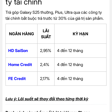
ty tài chính
Trả góp Galaxy S25 thường, Plus, Ultra qua các công ty
tài chính bắt buộc trả trước từ 30% của giá trị sản phẩm.
LÃI
NGÂN HÀNG
KỲ HẠN
SUẤT
HD SaiSon
2,95%
4 đến 12 tháng
Home Credit
2,4%
4 đến 12 tháng
FE Credit
2,17%
4 đến 12 tháng
Lưu ý: Lãi suất sẽ thay đổi theo từng thời kỳ