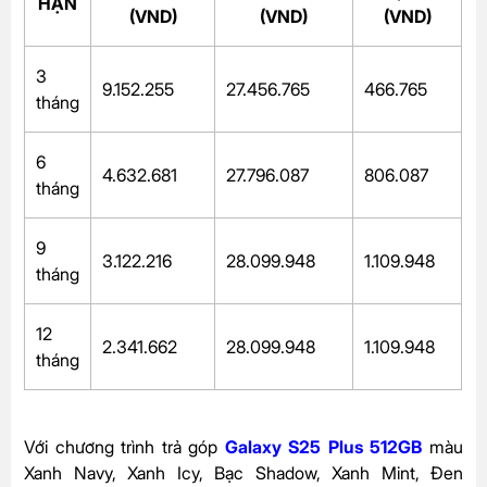
HẠN
(VND)
(VND)
(VND)
3
9.152.255
27.456.765
466.765
tháng
6
4.632.681
27.796.087
806.087
tháng
9
3.122.216
28.099.948
1.109.948
tháng
12
2.341.662
28.099.948
1.109.948
tháng
Với chương trình trả góp
Galaxy S25 Plus 512GB
màu
Xanh Navy, Xanh Icy, Bạc Shadow, Xanh Mint, Đen