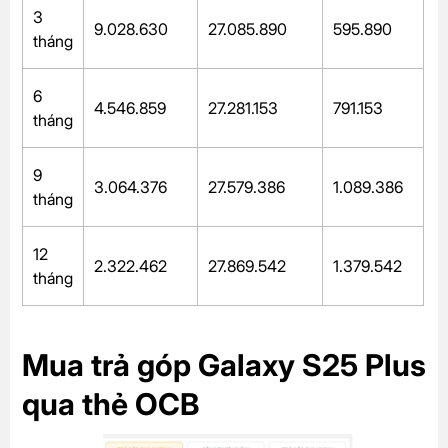
3
9.028.630
27.085.890
595.890
tháng
6
4.546.859
27.281.153
791.153
tháng
9
3.064.376
27.579.386
1.089.386
tháng
12
2.322.462
27.869.542
1.379.542
tháng
Mua trả góp Galaxy S25 Plus
qua thẻ OCB