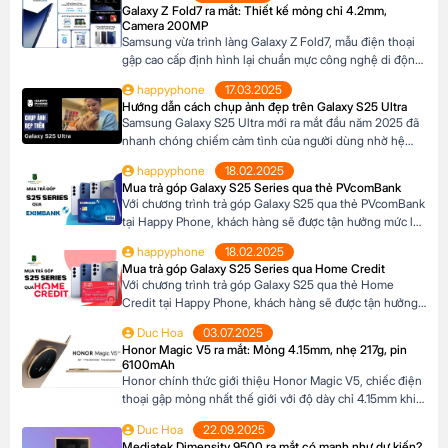
Galaxy Z Fold7 ra mắt: Thiết kế mỏng chỉ 4.2mm,
camera, hiệu năng và thiết kế, Galaxy A17 […]
Camera 200MP
Samsung vừa trình làng Galaxy Z Fold7, mẫu điện thoại
gập cao cấp định hình lại chuẩn mực công nghệ di động.
Với thiết kế siêu mỏng chỉ 4.2mm khi mở ra và camera
happyphone
17.03.2025
200MP sắc nét chưa từng có trên dòng Z Fold, sản phẩm
Hướng dẫn cách chụp ảnh đẹp trên Galaxy S25 Ultra
này không chỉ là một thiết bị công nghệ […]
Samsung Galaxy S25 Ultra mới ra mắt đầu năm 2025 đã
nhanh chóng chiếm cảm tình của người dùng nhờ hệ
thống camera đẳng cấp. Với camera chính lên đến
happyphone
18.02.2025
200MP, khả năng zoom xa ấn tượng và các tính năng
Mua trả góp Galaxy S25 Series qua thẻ PVcomBank
thông minh giúp ghi lại những khoảnh khắc đẹp trong
Với chương trình trả góp Galaxy S25 qua thẻ PVcomBank
cuộc sống. Sau đây […]
tại Happy Phone, khách hàng sẽ được tận hưởng mức lãi
suất cực kỳ ưu đãi. Đặc biệt, khách hàng có thể linh hoạt
happyphone
18.02.2025
lựa chọn kỳ hạn trả góp từ 3 đến 12 tháng, phù hợp với
Mua trả góp Galaxy S25 Series qua Home Credit
khả năng tài chính của mình. Mục […]
Với chương trình trả góp Galaxy S25 qua thẻ Home
Credit tại Happy Phone, khách hàng sẽ được tận hưởng
mức lãi suất cực kỳ ưu đãi. Đặc biệt, khách hàng có thể
Duc Hoa
03.07.2025
linh hoạt lựa chọn kỳ hạn trả góp từ 3 đến 12 tháng, phù
Honor Magic V5 ra mắt: Mỏng 4.15mm, nhẹ 217g, pin
hợp với khả năng tài chính của mình. […]
6100mAh
Honor chính thức giới thiệu Honor Magic V5, chiếc điện
thoại gập mỏng nhất thế giới với độ dày chỉ 4.15mm khi
mở và 8.8mm khi gập (phiên bản Trắng Ngà). Với trọng
Duc Hoa
22.09.2025
lượng 217g, pin dung lượng lớn 6100mAh và công nghệ
Mediatek Dimensity 9500 ra mắt có mạnh như dự kiến?