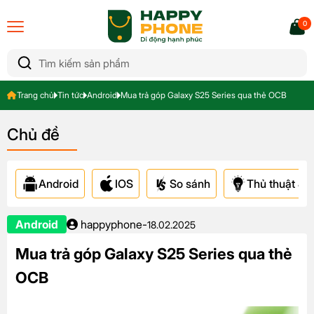
0
Trang chủ
Tin tức
Android
Mua trả góp Galaxy S25 Series qua thẻ OCB
Chủ đề
Android
IOS
So sánh
Thủ thuật & A
Android
happyphone
-
18.02.2025
Mua trả góp Galaxy S25 Series qua thẻ
OCB