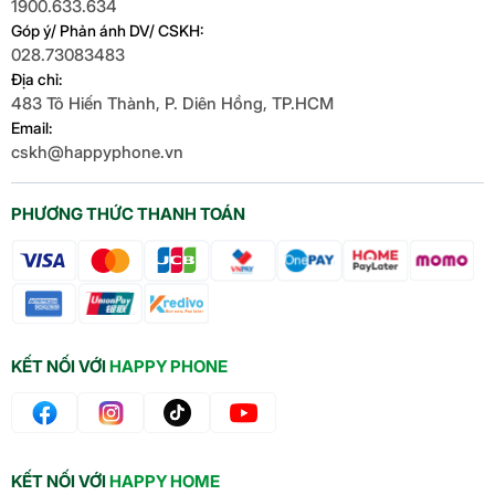
1900.633.634
Góp ý/ Phản ánh DV/ CSKH:
028.73083483
Địa chỉ:
483 Tô Hiến Thành, P. Diên Hồng, TP.HCM
Email:
cskh@happyphone.vn
PHƯƠNG THỨC THANH TOÁN
KẾT NỐI VỚI
HAPPY PHONE
KẾT NỐI VỚI
HAPPY HOME