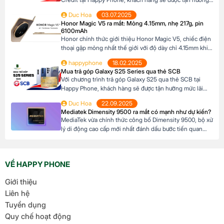
mức lãi suất cực kỳ ưu đãi. Đặc biệt, khách hàng có thể
Duc Hoa
03.07.2025
linh hoạt lựa chọn kỳ hạn trả góp từ 3 đến 12 tháng, phù
Honor Magic V5 ra mắt: Mỏng 4.15mm, nhẹ 217g, pin
hợp với khả năng tài chính của mình. […]
6100mAh
Honor chính thức giới thiệu Honor Magic V5, chiếc điện
thoại gập mỏng nhất thế giới với độ dày chỉ 4.15mm khi
mở và 8.8mm khi gập (phiên bản Trắng Ngà). Với trọng
happyphone
18.02.2025
lượng 217g, pin dung lượng lớn 6100mAh và công nghệ
Mua trả góp Galaxy S25 Series qua thẻ SCB
AI tiên tiến, Honor Magic V5 định nghĩa lại chuẩn mực
Với chương trình trả góp Galaxy S25 qua thẻ SCB tại
flagship […]
Happy Phone, khách hàng sẽ được tận hưởng mức lãi
suất cực kỳ ưu đãi. Đặc biệt, khách hàng có thể linh hoạt
Duc Hoa
22.09.2025
lựa chọn kỳ hạn trả góp từ 3 đến 12 tháng, phù hợp với
Mediatek Dimensity 9500 ra mắt có mạnh như dự kiến?
khả năng tài chính của mình. Mục […]
MediaTek vừa chính thức công bố Dimensity 9500, bộ xử
lý di động cao cấp mới nhất đánh dấu bước tiến quan
trọng trong dòng sản phẩm flagship của hãng. Với kiến
trúc tiên tiến và các tối ưu hóa tập trung vào hiệu suất,
hiệu quả năng lượng cùng trí tuệ nhân tạo, Dimensity […]
VỀ HAPPY PHONE
Giới thiệu
Liên hệ
Tuyển dụng
Quy chế hoạt động