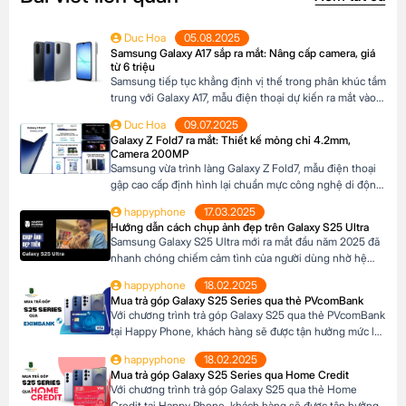
Duc Hoa
05.08.2025
Samsung Galaxy A17 sắp ra mắt: Nâng cấp camera, giá
từ 6 triệu
Samsung tiếp tục khẳng định vị thế trong phân khúc tầm
trung với Galaxy A17, mẫu điện thoại dự kiến ra mắt vào
cuối năm 2025 đã xuất hiện trên website các hệ thống
Duc Hoa
09.07.2025
bán lẻ tại Châu Âu. Với những nâng cấp đáng chú ý về
Galaxy Z Fold7 ra mắt: Thiết kế mỏng chỉ 4.2mm,
camera, hiệu năng và thiết kế, Galaxy A17 […]
Camera 200MP
Samsung vừa trình làng Galaxy Z Fold7, mẫu điện thoại
gập cao cấp định hình lại chuẩn mực công nghệ di động.
Với thiết kế siêu mỏng chỉ 4.2mm khi mở ra và camera
happyphone
17.03.2025
200MP sắc nét chưa từng có trên dòng Z Fold, sản phẩm
Hướng dẫn cách chụp ảnh đẹp trên Galaxy S25 Ultra
này không chỉ là một thiết bị công nghệ […]
Samsung Galaxy S25 Ultra mới ra mắt đầu năm 2025 đã
nhanh chóng chiếm cảm tình của người dùng nhờ hệ
thống camera đẳng cấp. Với camera chính lên đến
happyphone
18.02.2025
200MP, khả năng zoom xa ấn tượng và các tính năng
Mua trả góp Galaxy S25 Series qua thẻ PVcomBank
thông minh giúp ghi lại những khoảnh khắc đẹp trong
Với chương trình trả góp Galaxy S25 qua thẻ PVcomBank
cuộc sống. Sau đây […]
tại Happy Phone, khách hàng sẽ được tận hưởng mức lãi
suất cực kỳ ưu đãi. Đặc biệt, khách hàng có thể linh hoạt
happyphone
18.02.2025
lựa chọn kỳ hạn trả góp từ 3 đến 12 tháng, phù hợp với
Mua trả góp Galaxy S25 Series qua Home Credit
khả năng tài chính của mình. Mục […]
Với chương trình trả góp Galaxy S25 qua thẻ Home
Credit tại Happy Phone, khách hàng sẽ được tận hưởng