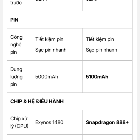
trước
PIN
Công
Tiết kiệm pin
Tiết kiệm pin
nghệ
Sạc pin nhanh
Sạc pin nhanh
pin
Dung
lượng
5000mAh
5100mAh
pin
CHIP & HỆ ĐIỀU HÀNH
Chip xử
Exynos 1480
Snapdragon 888+
lý (CPU)