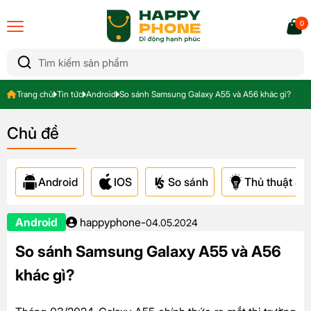
0
Trang chủ
Tin tức
Android
So sánh Samsung Galaxy A55 và A56 khác gì?
Chủ đề
Android
IOS
So sánh
Thủ thuật & A
Android
happyphone
-
04.05.2024
So sánh Samsung Galaxy A55 và A56
khác gì?