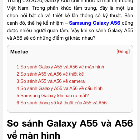
Tháng 03/2024, Galaxy A55 chính thức ra mắt thị trường
Việt Nam. Trong phân khúc tầm trung, đây là một lựa
chọn nổi bật cả về thiết kế lẫn thông số kỹ thuật. Bên
cạnh đó, thế hệ kế nhiệm –
Samsung Galaxy A56
cũng
được nhiều người quan tâm. Vậy khi so sánh Galaxy A55
và A56 sẽ có những điểm gì khác nhau?
Mục lục
[
Đóng
]
1
So sánh Galaxy A55 và A56 về màn hình
2
So sánh A55 và A56 về thiết kế
3
So sánh A55 và A56 về camera
4
So sánh Galaxy A55 và A56 về cấu hình
5
Samsung Galaxy khi nào ra mắt?
6
So sánh thông số kỹ thuật của A55 và A56
So sánh Galaxy A55 và A56
về màn hình