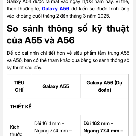
Galaxy A54 được ra mắt vào ngày 11/03 năm nay. Vì thế,
theo thường lệ,
Galaxy A56
dự kiến sẽ được trình làng
vào khoảng cuối tháng 2 đến tháng 3 năm 2025.
So sánh thông số kỹ thuật
của A55 và A56
Để có cái nhìn chi tiết hơn về siêu phẩm tầm trung A55
và A56, bạn có thể tham khảo qua bảng so sánh thông số
kỹ thuật sau đây.
TIÊU
Galaxy A56 (Dự
Galaxy A55
CHÍ
đoán)
THIẾT KẾ
Dài 161.1 mm –
Dài 162 mm –
Kích
Ngang 77.4 mm –
Ngang 77.4 mm –
thước