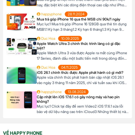
Pro […]
nay, đặc biệt khi các dòng điện thoại cao cấp như iPhone
16 Series có mức giá khá cao, trong khi nhiều người chưa
happyphone
28.11.2024
đủ điều kiện tài chính để thanh toán một lần. Tại Happy
Mua trả góp iPhone 16 qua thẻ MSB chỉ 90k/1 ngày
Phone, chương trình trả góp iPhone 16 […]
Mục lục1 Mua trả góp iPhone 16 128GB qua thẻ tín dụng
MSB1.1 Kỳ hạn 3 tháng1.2 Kỳ hạn 6 tháng1.3 Kỳ hạn 9
tháng1.4 Kỳ hạn 12 tháng Mua trả góp iPhone 16 128GB
Duc Hoa
10.09.2025
qua thẻ tín dụng MSB Đừng bỏ lỡ cơ hội sở hữu iPhone
Apple Watch Ultra 3 chính thức trình làng có gì đặc
16 128GB với mức giá hấp dẫn […]
biệt?
Apple Watch Ultra 3 vừa được Apple ra mắt cùng iPhone
17 Series, đánh dấu một bước tiến mới trong dòng đồng
hồ thông minh dành cho những ai đam mê thể thao và
Duc Hoa
04.11.2025
phiêu lưu. Với thiết kế chắc chắn, tính năng theo dõi sức
iOS 26.1 chính thức được Apple phát hành có gì mới?
khỏe vượt trội và thời lượng pin ấn tượng, […]
Apple vừa chính thức phát hành bản cập nhật iOS 26.1
vào ngày 3 tháng 11 năm 2025, chỉ vài tuần sau khi iOS
26 ra mắt. Đây là bản cập nhật đầu tiên lớn cho hệ điều
happyphone
13.08.2024
hành mới nhất dành cho iPhone, mang đến nhiều cải
Cập nhật lên iOS 17.6.1 có gây nóng máy và hao pin
tiến đáng chú ý, tập trung vào […]
không?
Mục lục1 Click tại đây để xem Video2 iOS 17.6.1 sửa lỗi
bảo vệ dữ liệu nâng cao trên iCloud3 Những thiết bị nào
hỗ trợ cập nhật lên iOS 17.6.1? 4 iOS 17.6.1 có gây nóng
máy và hao pin không? Click tại đây để xem Video Mới
đây, Apple đã chính thức ra mắt […]
VỀ HAPPY PHONE