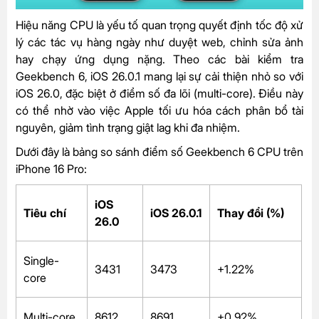
Hiệu năng CPU là yếu tố quan trọng quyết định tốc độ xử
lý các tác vụ hàng ngày như duyệt web, chỉnh sửa ảnh
hay chạy ứng dụng nặng. Theo các bài kiểm tra
Geekbench 6, iOS 26.0.1 mang lại sự cải thiện nhỏ so với
iOS 26.0, đặc biệt ở điểm số đa lõi (multi-core). Điều này
có thể nhờ vào việc Apple tối ưu hóa cách phân bổ tài
nguyên, giảm tình trạng giật lag khi đa nhiệm.
Dưới đây là bảng so sánh điểm số Geekbench 6 CPU trên
iPhone 16 Pro:
iOS
Tiêu chí
iOS 26.0.1
Thay đổi (%)
26.0
Single-
3431
3473
+1.22%
core
Multi-core
8612
8691
+0.92%