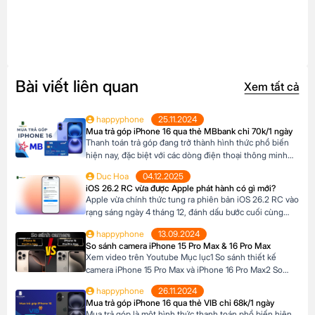
Bài viết liên quan
Xem tất cả
happyphone
25.11.2024
Mua trả góp iPhone 16 qua thẻ MBbank chỉ 70k/1 ngày
Thanh toán trả góp đang trở thành hình thức phổ biến
hiện nay, đặc biệt với các dòng điện thoại thông minh
cao cấp như iPhone 16, khi mức giá khá cao vượt ngoài
Duc Hoa
04.12.2025
khả năng tài chính tức thời của nhiều người Tại Happy
iOS 26.2 RC vừa được Apple phát hành có gì mới?
Phone, khách hàng có thể lựa chọn chương trình trả […]
Apple vừa chính thức tung ra phiên bản iOS 26.2 RC vào
rạng sáng ngày 4 tháng 12, đánh dấu bước cuối cùng
trước khi bản cập nhật chính thức đến tay người dùng.
happyphone
13.09.2024
Phiên bản này mang đến một số cải tiến thú vị, tập trung
So sánh camera iPhone 15 Pro Max & 16 Pro Max
vào việc nâng cao trải nghiệm người dùng […]
Xem video trên Youtube Mục lục1 So sánh thiết kế
camera iPhone 15 Pro Max và iPhone 16 Pro Max2 So
sánh camera iPhone 15 Pro Max và iPhone 16 Pro Max3
happyphone
26.11.2024
So sánh khả năng quay video của iPhone 15 Pro Max và
Mua trả góp iPhone 16 qua thẻ VIB chỉ 68k/1 ngày
iPhone 16 Pro Max4 Nút Camera control trên iPhone 16
Mua trả góp là một hình thức thanh toán phổ biến hiện