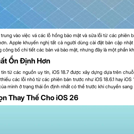
p trung vào việc vá các lỗ hổng bảo mật và sửa lỗi từ các phiê
hơn. Apple khuyến nghị tất cả người dùng cài đặt bản cập nhật 
 công bố chi tiết các bản vá bảo mật, nhưng đây là một phần khô
ất Ổn Định Hơn
tin từ các nguồn uy tín, iOS 18.7 được xây dựng dựa trên chuỗi 
 thiểu các lỗi nhỏ từ các phiên bản trước như iOS 18.6.1 hay iO
của mình ở trạng thái ổn định nhất có thể trước khi chuyển sang
ọn Thay Thế Cho iOS 26