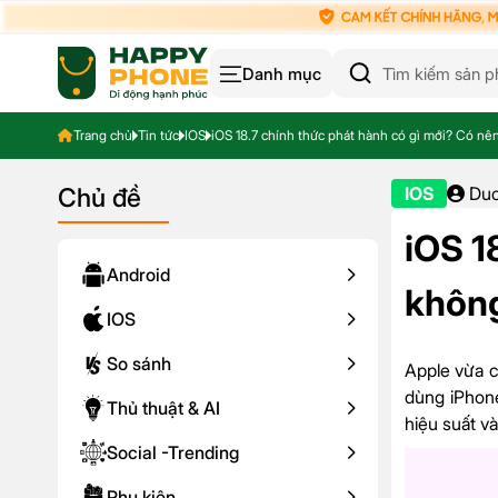
Danh mục
Trang chủ
Tin tức
IOS
iOS 18.7 chính thức phát hành có gì mới? Có nê
Chủ đề
IOS
Duc
iOS 1
Android
khôn
IOS
So sánh
Apple vừa 
dùng iPhone
Thủ thuật & AI
hiệu suất và
Social -Trending
Phụ kiện