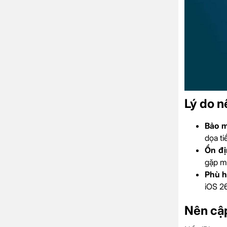
Lý do n
Bảo m
dọa ti
Ổn đị
gặp mộ
Phù h
iOS 26
Nên cập