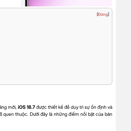
[
Đóng
]
năng mới,
iOS 18.7
được thiết kế để duy trì sự ổn định và
 quen thuộc. Dưới đây là những điểm nổi bật của bản