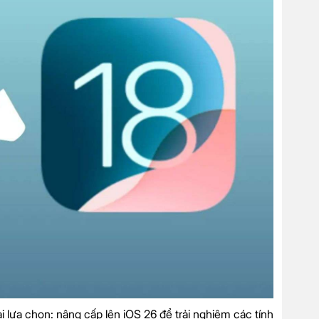
 lựa chọn: nâng cấp lên iOS 26 để trải nghiệm các tính