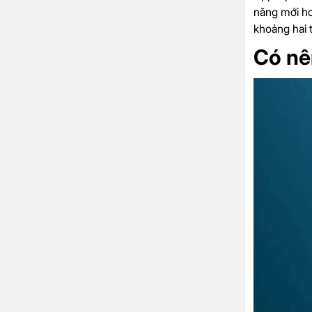
năng mới ho
khoảng hai 
Có nê