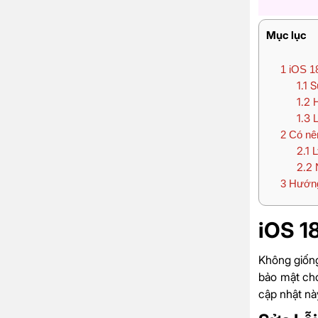
Mục lục
1
iOS 18
1.1
Sử
1.2
H
1.3
L
2
Có nên
2.1
L
2.2
N
3
Hướng 
iOS 18
Không giống
bảo mật cho
cập nhật nà