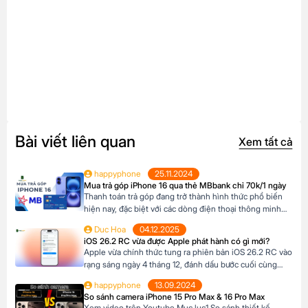
Bài viết liên quan
Xem tất cả
happyphone
25.11.2024
Mua trả góp iPhone 16 qua thẻ MBbank chỉ 70k/1 ngày
Thanh toán trả góp đang trở thành hình thức phổ biến
hiện nay, đặc biệt với các dòng điện thoại thông minh
cao cấp như iPhone 16, khi mức giá khá cao vượt ngoài
Duc Hoa
04.12.2025
khả năng tài chính tức thời của nhiều người Tại Happy
iOS 26.2 RC vừa được Apple phát hành có gì mới?
Phone, khách hàng có thể lựa chọn chương trình trả […]
Apple vừa chính thức tung ra phiên bản iOS 26.2 RC vào
rạng sáng ngày 4 tháng 12, đánh dấu bước cuối cùng
trước khi bản cập nhật chính thức đến tay người dùng.
happyphone
13.09.2024
Phiên bản này mang đến một số cải tiến thú vị, tập trung
So sánh camera iPhone 15 Pro Max & 16 Pro Max
vào việc nâng cao trải nghiệm người dùng […]
Xem video trên Youtube Mục lục1 So sánh thiết kế