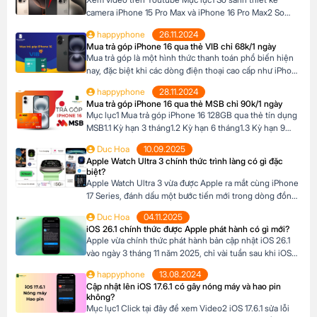
camera iPhone 15 Pro Max và iPhone 16 Pro Max2 So
sánh camera iPhone 15 Pro Max và iPhone 16 Pro Max3
happyphone
26.11.2024
So sánh khả năng quay video của iPhone 15 Pro Max và
Mua trả góp iPhone 16 qua thẻ VIB chỉ 68k/1 ngày
iPhone 16 Pro Max4 Nút Camera control trên iPhone 16
Mua trả góp là một hình thức thanh toán phổ biến hiện
Pro […]
nay, đặc biệt khi các dòng điện thoại cao cấp như iPhone
16 Series có mức giá khá cao, trong khi nhiều người chưa
happyphone
28.11.2024
đủ điều kiện tài chính để thanh toán một lần. Tại Happy
Mua trả góp iPhone 16 qua thẻ MSB chỉ 90k/1 ngày
Phone, chương trình trả góp iPhone 16 […]
Mục lục1 Mua trả góp iPhone 16 128GB qua thẻ tín dụng
MSB1.1 Kỳ hạn 3 tháng1.2 Kỳ hạn 6 tháng1.3 Kỳ hạn 9
tháng1.4 Kỳ hạn 12 tháng Mua trả góp iPhone 16 128GB
Duc Hoa
10.09.2025
qua thẻ tín dụng MSB Đừng bỏ lỡ cơ hội sở hữu iPhone
Apple Watch Ultra 3 chính thức trình làng có gì đặc
16 128GB với mức giá hấp dẫn […]
biệt?
Apple Watch Ultra 3 vừa được Apple ra mắt cùng iPhone
17 Series, đánh dấu một bước tiến mới trong dòng đồng
hồ thông minh dành cho những ai đam mê thể thao và
Duc Hoa
04.11.2025
phiêu lưu. Với thiết kế chắc chắn, tính năng theo dõi sức
iOS 26.1 chính thức được Apple phát hành có gì mới?
khỏe vượt trội và thời lượng pin ấn tượng, […]
Apple vừa chính thức phát hành bản cập nhật iOS 26.1
vào ngày 3 tháng 11 năm 2025, chỉ vài tuần sau khi iOS
26 ra mắt. Đây là bản cập nhật đầu tiên lớn cho hệ điều
happyphone
13.08.2024
hành mới nhất dành cho iPhone, mang đến nhiều cải
Cập nhật lên iOS 17.6.1 có gây nóng máy và hao pin
tiến đáng chú ý, tập trung vào […]
không?
Mục lục1 Click tại đây để xem Video2 iOS 17.6.1 sửa lỗi