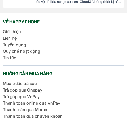
bảo vệ dữ liệu nâng cao trên iCloud3 Những thiết bị nào
hỗ trợ cập nhật lên iOS 17.6.1? 4 iOS 17.6.1 có gây nóng
máy và hao pin không? Click tại đây để xem Video Mới
đây, Apple đã chính thức ra mắt […]
VỀ HAPPY PHONE
Giới thiệu
Liên hệ
Tuyển dụng
Quy chế hoạt động
Tin tức
HƯỚNG DẪN MUA HÀNG
Mua trước trả sau
Trả góp qua Onepay
Trả góp qua VnPay
Thanh toán online qua VnPay
Thanh toán qua Momo
Thanh toán qua chuyển khoản