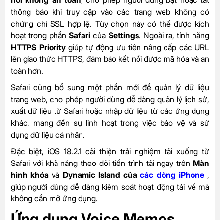
nối không an toàn
, cho phép người dùng bật hoặc tắt
thông báo khi truy cập vào các trang web không có
chứng chỉ SSL hợp lệ. Tùy chọn này có thể được kích
hoạt trong phần
Safari
của
Settings
. Ngoài ra, tính năng
HTTPS Priority
giúp tự động ưu tiên nâng cấp các URL
lên giao thức HTTPS, đảm bảo kết nối được mã hóa và an
toàn hơn.
Safari cũng bổ sung một phần mới để quản lý dữ liệu
trang web, cho phép người dùng dễ dàng quản lý lịch sử,
xuất dữ liệu từ Safari hoặc nhập dữ liệu từ các ứng dụng
khác, mang đến sự linh hoạt trong việc bảo vệ và sử
dụng dữ liệu cá nhân.
Đặc biệt, iOS 18.2.1 cải thiện trải nghiệm tải xuống từ
Safari với khả năng theo dõi tiến trình tải ngay trên
Màn
hình khóa
và
Dynamic Island của
các dòng iPhone
,
giúp người dùng dễ dàng kiểm soát hoạt động tải về mà
không cần mở ứng dụng.
Ứng dụng Voice Memos