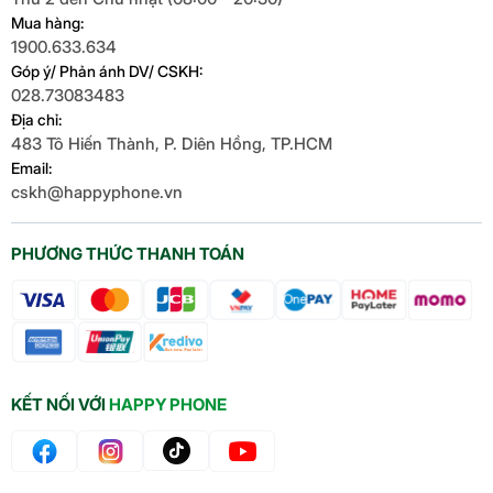
Mua hàng:
1900.633.634
Góp ý/ Phản ánh DV/ CSKH:
028.73083483
Địa chỉ:
483 Tô Hiến Thành, P. Diên Hồng, TP.HCM
Email:
cskh@happyphone.vn
PHƯƠNG THỨC THANH TOÁN
KẾT NỐI VỚI
HAPPY PHONE