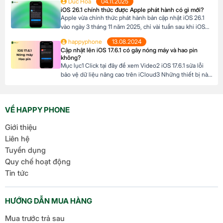
Duc Hoa
04.11.2025
phiêu lưu. Với thiết kế chắc chắn, tính năng theo dõi sức
iOS 26.1 chính thức được Apple phát hành có gì mới?
khỏe vượt trội và thời lượng pin ấn tượng, […]
Apple vừa chính thức phát hành bản cập nhật iOS 26.1
vào ngày 3 tháng 11 năm 2025, chỉ vài tuần sau khi iOS
26 ra mắt. Đây là bản cập nhật đầu tiên lớn cho hệ điều
happyphone
13.08.2024
hành mới nhất dành cho iPhone, mang đến nhiều cải
Cập nhật lên iOS 17.6.1 có gây nóng máy và hao pin
tiến đáng chú ý, tập trung vào […]
không?
Mục lục1 Click tại đây để xem Video2 iOS 17.6.1 sửa lỗi
bảo vệ dữ liệu nâng cao trên iCloud3 Những thiết bị nào
hỗ trợ cập nhật lên iOS 17.6.1? 4 iOS 17.6.1 có gây nóng
máy và hao pin không? Click tại đây để xem Video Mới
đây, Apple đã chính thức ra mắt […]
VỀ HAPPY PHONE
Giới thiệu
Liên hệ
Tuyển dụng
Quy chế hoạt động
Tin tức
HƯỚNG DẪN MUA HÀNG
Mua trước trả sau