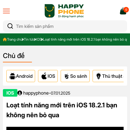
0
Trang chủ
Tin tức
IOS
Loạt tính năng mới trên iOS 18.2.1 bạn không nên bỏ qu
Chủ đề
Android
IOS
So sánh
Thủ thuật & A
IOS
happyphone
-
07.01.2025
Loạt tính năng mới trên iOS 18.2.1 bạn
không nên bỏ qua