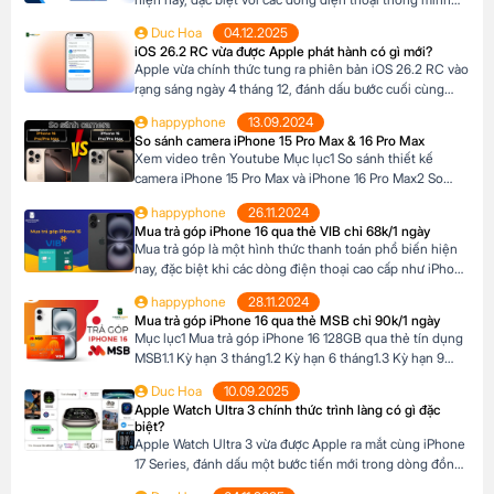
cao cấp như iPhone 16, khi mức giá khá cao vượt ngoài
Duc Hoa
04.12.2025
khả năng tài chính tức thời của nhiều người Tại Happy
iOS 26.2 RC vừa được Apple phát hành có gì mới?
Phone, khách hàng có thể lựa chọn chương trình trả […]
Apple vừa chính thức tung ra phiên bản iOS 26.2 RC vào
rạng sáng ngày 4 tháng 12, đánh dấu bước cuối cùng
trước khi bản cập nhật chính thức đến tay người dùng.
happyphone
13.09.2024
Phiên bản này mang đến một số cải tiến thú vị, tập trung
So sánh camera iPhone 15 Pro Max & 16 Pro Max
vào việc nâng cao trải nghiệm người dùng […]
Xem video trên Youtube Mục lục1 So sánh thiết kế
camera iPhone 15 Pro Max và iPhone 16 Pro Max2 So
sánh camera iPhone 15 Pro Max và iPhone 16 Pro Max3
happyphone
26.11.2024
So sánh khả năng quay video của iPhone 15 Pro Max và
Mua trả góp iPhone 16 qua thẻ VIB chỉ 68k/1 ngày
iPhone 16 Pro Max4 Nút Camera control trên iPhone 16
Mua trả góp là một hình thức thanh toán phổ biến hiện
Pro […]
nay, đặc biệt khi các dòng điện thoại cao cấp như iPhone
16 Series có mức giá khá cao, trong khi nhiều người chưa
happyphone
28.11.2024
đủ điều kiện tài chính để thanh toán một lần. Tại Happy
Mua trả góp iPhone 16 qua thẻ MSB chỉ 90k/1 ngày
Phone, chương trình trả góp iPhone 16 […]
Mục lục1 Mua trả góp iPhone 16 128GB qua thẻ tín dụng
MSB1.1 Kỳ hạn 3 tháng1.2 Kỳ hạn 6 tháng1.3 Kỳ hạn 9
tháng1.4 Kỳ hạn 12 tháng Mua trả góp iPhone 16 128GB
Duc Hoa
10.09.2025
qua thẻ tín dụng MSB Đừng bỏ lỡ cơ hội sở hữu iPhone
Apple Watch Ultra 3 chính thức trình làng có gì đặc
16 128GB với mức giá hấp dẫn […]
biệt?
Apple Watch Ultra 3 vừa được Apple ra mắt cùng iPhone
17 Series, đánh dấu một bước tiến mới trong dòng đồng
hồ thông minh dành cho những ai đam mê thể thao và