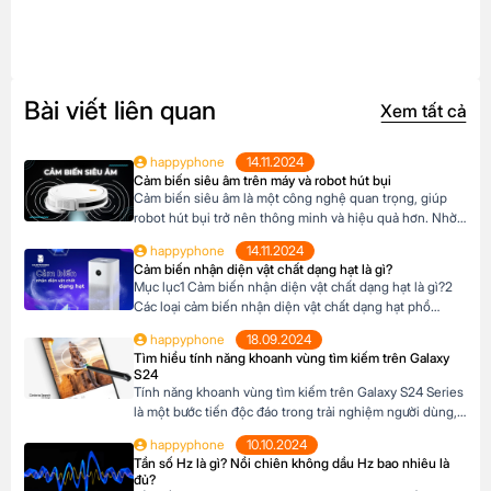
Bài viết liên quan
Xem tất cả
happyphone
14.11.2024
Cảm biến siêu âm trên máy và robot hút bụi
Cảm biến siêu âm là một công nghệ quan trọng, giúp
robot hút bụi trở nên thông minh và hiệu quả hơn. Nhờ
có cảm biến siêu âm, robot có thể tự động làm sạch nhà
happyphone
14.11.2024
cửa mà không cần sự can thiệp của con người. Khi chọn
Cảm biến nhận diện vật chất dạng hạt là gì?
mua robot hút bụi, hãy ưu tiên […]
Mục lục1 Cảm biến nhận diện vật chất dạng hạt là gì?2
Các loại cảm biến nhận diện vật chất dạng hạt phổ
biến3 Ứng dụng trong đời sống4 Lợi ích khi sử dụng
happyphone
18.09.2024
Cảm biến nhận diện vật chất dạng hạt là gì? Cảm biến
Tìm hiểu tính năng khoanh vùng tìm kiếm trên Galaxy
nhận diện vật chất dạng hạt là một thiết […]
S24
Tính năng khoanh vùng tìm kiếm trên Galaxy S24 Series
là một bước tiến độc đáo trong trải nghiệm người dùng,
giúp bạn nhanh chóng tìm kiếm thông tin trực tiếp từ
happyphone
10.10.2024
hình ảnh hoặc văn bản mà không cần chuyển đổi ứng
Tần số Hz là gì? Nồi chiên không dầu Hz bao nhiêu là
dụng. Mục lục1 Tính năng khoanh vùng tìm kiếm là gì?2
đủ?
Lợi […]