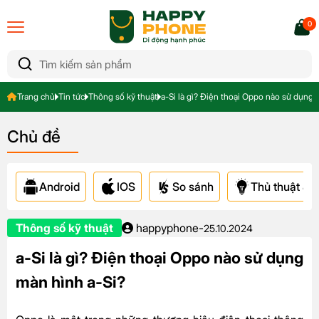
0
Trang chủ
Tin tức
Thông số kỹ thuật
a-Si là gì? Điện thoại Oppo nào sử dụng 
Chủ đề
Android
IOS
So sánh
Thủ thuật & A
Thông số kỹ thuật
happyphone
-
25.10.2024
a-Si là gì? Điện thoại Oppo nào sử dụng
màn hình a-Si?