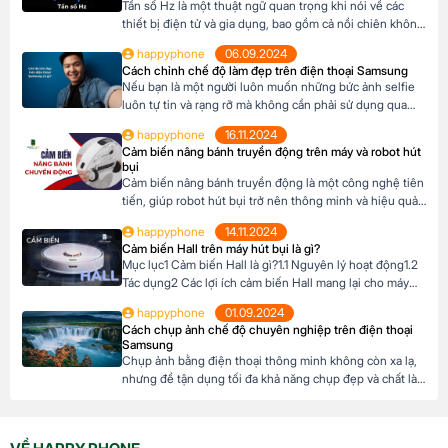
Tần số Hz là một thuật ngữ quan trọng khi nói về các
thiết bị điện tử và gia dụng, bao gồm cả nồi chiên không
dầu. Hiểu rõ về Hz sẽ giúp bạn lựa chọn thiết bị phù
happyphone
06.09.2024
hợp, đảm bảo an toàn và hiệu quả khi sử dụng. Vậy, Hz là
Cách chỉnh chế độ làm đẹp trên điện thoại Samsung
gì và […]
Nếu bạn là một người luôn muốn những bức ảnh selfie
luôn tự tin và rạng rỡ mà không cần phải sử dụng qua
App, với điện thoại Samsung có tính năng chế độ làm
happyphone
16.11.2024
đẹp chính là trợ thủ đắc lực. Với vài thao tác đơn giản,
Cảm biến nâng bánh truyền động trên máy và robot hút
bạn sẽ sở hữu những bức ảnh […]
bụi
Cảm biến nâng bánh truyền động là một công nghệ tiên
tiến, giúp robot hút bụi trở nên thông minh và hiệu quả
hơn. Nhờ có cảm biến này, robot có thể tự động điều
happyphone
14.11.2024
chỉnh độ cao của bánh xe để thích ứng với mọi địa hình
Cảm biến Hall trên máy hút bụi là gì?
trong ngôi nhài. Mục lục1 Cảm biến […]
Mục lục1 Cảm biến Hall là gì?1.1 Nguyên lý hoạt động1.2
Tác dụng2 Các lợi ích cảm biến Hall mang lại cho máy
hút bụi Cảm biến Hall là gì? Cảm biến Hall là một thiết bị
happyphone
01.09.2024
điện tử sử dụng hiệu ứng Hall để đo cường độ và hướng
Cách chụp ảnh chế độ chuyên nghiệp trên điện thoại
của từ trường. Khi một […]
Samsung
Chụp ảnh bằng điện thoại thông minh không còn xa lạ,
nhưng để tận dụng tối đa khả năng chụp đẹp và chất là
một chuyện khó, việc sử dụng chế độ chuyên nghiệp
(Pro Mode) trên điện thoại Samsung là một kỹ năng cần
thiết. Bài viết sau đây sẽ hướng dẫn bạn cách […]