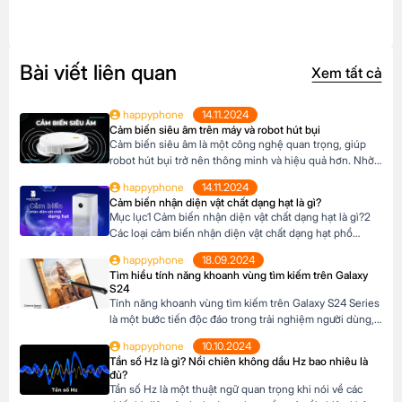
Bài viết liên quan
Xem tất cả
happyphone
14.11.2024
Cảm biến siêu âm trên máy và robot hút bụi
Cảm biến siêu âm là một công nghệ quan trọng, giúp
robot hút bụi trở nên thông minh và hiệu quả hơn. Nhờ
có cảm biến siêu âm, robot có thể tự động làm sạch nhà
happyphone
14.11.2024
cửa mà không cần sự can thiệp của con người. Khi chọn
Cảm biến nhận diện vật chất dạng hạt là gì?
mua robot hút bụi, hãy ưu tiên […]
Mục lục1 Cảm biến nhận diện vật chất dạng hạt là gì?2
Các loại cảm biến nhận diện vật chất dạng hạt phổ
biến3 Ứng dụng trong đời sống4 Lợi ích khi sử dụng
happyphone
18.09.2024
Cảm biến nhận diện vật chất dạng hạt là gì? Cảm biến
Tìm hiểu tính năng khoanh vùng tìm kiếm trên Galaxy
nhận diện vật chất dạng hạt là một thiết […]
S24
Tính năng khoanh vùng tìm kiếm trên Galaxy S24 Series
là một bước tiến độc đáo trong trải nghiệm người dùng,
giúp bạn nhanh chóng tìm kiếm thông tin trực tiếp từ
happyphone
10.10.2024
hình ảnh hoặc văn bản mà không cần chuyển đổi ứng
Tần số Hz là gì? Nồi chiên không dầu Hz bao nhiêu là
dụng. Mục lục1 Tính năng khoanh vùng tìm kiếm là gì?2
đủ?
Lợi […]
Tần số Hz là một thuật ngữ quan trọng khi nói về các