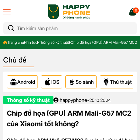
0
Trang chủ
Tin tức
Thông số kỹ thuật
Chip đồ họa (GPU) ARM Mali-G57 MC2 củ
Chủ đề
Android
IOS
So sánh
Thủ thuật & A
Thông số kỹ thuật
happyphone
-
25.10.2024
Chip đồ họa (GPU) ARM Mali-G57 MC2
của Xiaomi tốt không?