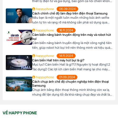
thiết bị điện tử và gia dụng, bao gồm cả nồi chiên không
dầu. Hiểu rõ về Hz sẽ giúp bạn lựa chọn thiết bị phù
happyphone
06.09.2024
hợp, đảm bảo an toàn và hiệu quả khi sử dụng. Vậy, Hz là
Cách chỉnh chế độ làm đẹp trên điện thoại Samsung
gì và […]
Nếu bạn là một người luôn muốn những bức ảnh selfie
luôn tự tin và rạng rỡ mà không cần phải sử dụng qua
App, với điện thoại Samsung có tính năng chế độ làm
happyphone
16.11.2024
đẹp chính là trợ thủ đắc lực. Với vài thao tác đơn giản,
Cảm biến nâng bánh truyền động trên máy và robot hút
bạn sẽ sở hữu những bức ảnh […]
bụi
Cảm biến nâng bánh truyền động là một công nghệ tiên
tiến, giúp robot hút bụi trở nên thông minh và hiệu quả
hơn. Nhờ có cảm biến này, robot có thể tự động điều
happyphone
14.11.2024
chỉnh độ cao của bánh xe để thích ứng với mọi địa hình
Cảm biến Hall trên máy hút bụi là gì?
trong ngôi nhài. Mục lục1 Cảm biến […]
Mục lục1 Cảm biến Hall là gì?1.1 Nguyên lý hoạt động1.2
Tác dụng2 Các lợi ích cảm biến Hall mang lại cho máy
hút bụi Cảm biến Hall là gì? Cảm biến Hall là một thiết bị
happyphone
01.09.2024
điện tử sử dụng hiệu ứng Hall để đo cường độ và hướng
Cách chụp ảnh chế độ chuyên nghiệp trên điện thoại
của từ trường. Khi một […]
Samsung
Chụp ảnh bằng điện thoại thông minh không còn xa lạ,
nhưng để tận dụng tối đa khả năng chụp đẹp và chất là
một chuyện khó, việc sử dụng chế độ chuyên nghiệp
(Pro Mode) trên điện thoại Samsung là một kỹ năng cần
thiết. Bài viết sau đây sẽ hướng dẫn bạn cách […]
VỀ HAPPY PHONE