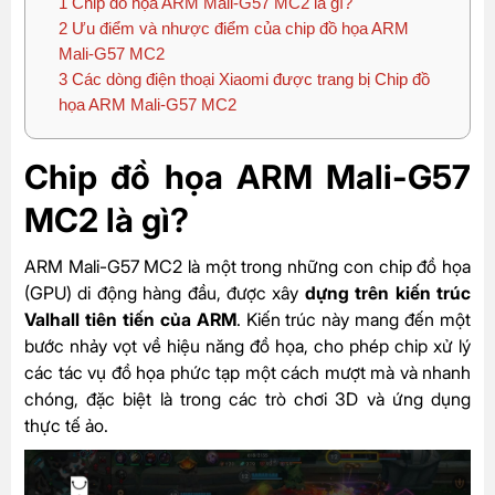
1
Chip đồ họa ARM Mali-G57 MC2 là gì?
2
Ưu điểm và nhược điểm của chip đồ họa ARM
Mali-G57 MC2
3
Các dòng điện thoại Xiaomi được trang bị Chip đồ
họa ARM Mali-G57 MC2
Chip đồ họa ARM Mali-G57
MC2 là gì?
ARM Mali-G57 MC2 là một trong những con chip đồ họa
(GPU) di động hàng đầu, được xây
dựng trên kiến trúc
Valhall tiên tiến của ARM
. Kiến trúc này mang đến một
bước nhảy vọt về hiệu năng đồ họa, cho phép chip xử lý
các tác vụ đồ họa phức tạp một cách mượt mà và nhanh
chóng, đặc biệt là trong các trò chơi 3D và ứng dụng
thực tế ảo.