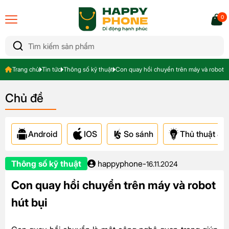
0
Trang chủ
Tin tức
Thông số kỹ thuật
Con quay hồi chuyển trên máy và robot h
Chủ đề
Android
IOS
So sánh
Thủ thuật & A
Thông số kỹ thuật
happyphone
-
16.11.2024
Con quay hồi chuyển trên máy và robot
hút bụi