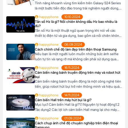
Tính năng khoanh vùng tìm kiếm trên Galaxy S24 Series
là một bước tiến độc đáo trong trải nghiệm người dùng,
giúp bạn nhanh chóng tìm kiếm thông tin trực tiếp từ
happyphone
10.10.2024
hình ảnh hoặc văn bản mà không cần chuyển đổi ứng
Tần số Hz là gì? Nồi chiên không dầu Hz bao nhiêu là
dụng. Mục lục1 Tính năng khoanh vùng tìm kiếm là gì?2
đủ?
Lợi […]
Tần số Hz là một thuật ngữ quan trọng khi nói về các
thiết bị điện tử và gia dụng, bao gồm cả nồi chiên không
dầu. Hiểu rõ về Hz sẽ giúp bạn lựa chọn thiết bị phù
happyphone
06.09.2024
hợp, đảm bảo an toàn và hiệu quả khi sử dụng. Vậy, Hz là
Cách chỉnh chế độ làm đẹp trên điện thoại Samsung
gì và […]
Nếu bạn là một người luôn muốn những bức ảnh selfie
luôn tự tin và rạng rỡ mà không cần phải sử dụng qua
App, với điện thoại Samsung có tính năng chế độ làm
happyphone
16.11.2024
đẹp chính là trợ thủ đắc lực. Với vài thao tác đơn giản,
Cảm biến nâng bánh truyền động trên máy và robot hút
bạn sẽ sở hữu những bức ảnh […]
bụi
Cảm biến nâng bánh truyền động là một công nghệ tiên
tiến, giúp robot hút bụi trở nên thông minh và hiệu quả
hơn. Nhờ có cảm biến này, robot có thể tự động điều
happyphone
14.11.2024
chỉnh độ cao của bánh xe để thích ứng với mọi địa hình
Cảm biến Hall trên máy hút bụi là gì?
trong ngôi nhài. Mục lục1 Cảm biến […]
Mục lục1 Cảm biến Hall là gì?1.1 Nguyên lý hoạt động1.2
Tác dụng2 Các lợi ích cảm biến Hall mang lại cho máy
hút bụi Cảm biến Hall là gì? Cảm biến Hall là một thiết bị
happyphone
01.09.2024
điện tử sử dụng hiệu ứng Hall để đo cường độ và hướng
Cách chụp ảnh chế độ chuyên nghiệp trên điện thoại
của từ trường. Khi một […]
Samsung