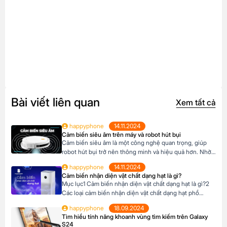
Bài viết liên quan
Xem tất cả
happyphone
14.11.2024
Cảm biến siêu âm trên máy và robot hút bụi
Cảm biến siêu âm là một công nghệ quan trọng, giúp
robot hút bụi trở nên thông minh và hiệu quả hơn. Nhờ
có cảm biến siêu âm, robot có thể tự động làm sạch nhà
happyphone
14.11.2024
cửa mà không cần sự can thiệp của con người. Khi chọn
Cảm biến nhận diện vật chất dạng hạt là gì?
mua robot hút bụi, hãy ưu tiên […]
Mục lục1 Cảm biến nhận diện vật chất dạng hạt là gì?2
Các loại cảm biến nhận diện vật chất dạng hạt phổ
biến3 Ứng dụng trong đời sống4 Lợi ích khi sử dụng
happyphone
18.09.2024
Cảm biến nhận diện vật chất dạng hạt là gì? Cảm biến
Tìm hiểu tính năng khoanh vùng tìm kiếm trên Galaxy
nhận diện vật chất dạng hạt là một thiết […]
S24