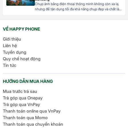
Chụp ảnh bằng điện thoại thông minh không còn xa lạ,
nhưng để tận dụng tối đa khả năng chụp đẹp và chất là
một chuyện khó, việc sử dụng chế độ chuyên nghiệp
(Pro Mode) trên điện thoại Samsung là một kỹ năng cần
thiết. Bài viết sau đây sẽ hướng dẫn bạn cách […]
VỀ HAPPY PHONE
Giới thiệu
Liên hệ
Tuyển dụng
Quy chế hoạt động
Tin tức
HƯỚNG DẪN MUA HÀNG
Mua trước trả sau
Trả góp qua Onepay
Trả góp qua VnPay
Thanh toán online qua VnPay
Thanh toán qua Momo
Thanh toán qua chuyển khoản