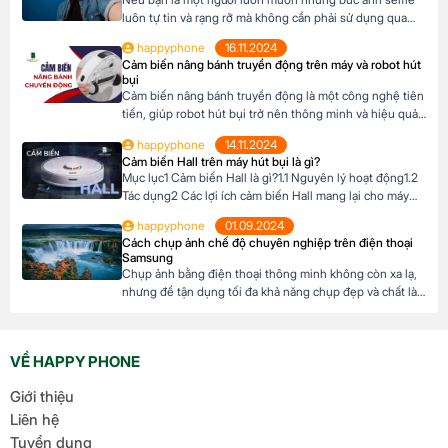
luôn tự tin và rạng rỡ mà không cần phải sử dụng qua
App, với điện thoại Samsung có tính năng chế độ làm
happyphone
16.11.2024
đẹp chính là trợ thủ đắc lực. Với vài thao tác đơn giản,
Cảm biến nâng bánh truyền động trên máy và robot hút
bạn sẽ sở hữu những bức ảnh […]
bụi
Cảm biến nâng bánh truyền động là một công nghệ tiên
tiến, giúp robot hút bụi trở nên thông minh và hiệu quả
hơn. Nhờ có cảm biến này, robot có thể tự động điều
happyphone
14.11.2024
chỉnh độ cao của bánh xe để thích ứng với mọi địa hình
Cảm biến Hall trên máy hút bụi là gì?
trong ngôi nhài. Mục lục1 Cảm biến […]
Mục lục1 Cảm biến Hall là gì?1.1 Nguyên lý hoạt động1.2
Tác dụng2 Các lợi ích cảm biến Hall mang lại cho máy
hút bụi Cảm biến Hall là gì? Cảm biến Hall là một thiết bị
happyphone
01.09.2024
điện tử sử dụng hiệu ứng Hall để đo cường độ và hướng
Cách chụp ảnh chế độ chuyên nghiệp trên điện thoại
của từ trường. Khi một […]
Samsung
Chụp ảnh bằng điện thoại thông minh không còn xa lạ,
nhưng để tận dụng tối đa khả năng chụp đẹp và chất là
một chuyện khó, việc sử dụng chế độ chuyên nghiệp
(Pro Mode) trên điện thoại Samsung là một kỹ năng cần
thiết. Bài viết sau đây sẽ hướng dẫn bạn cách […]
VỀ HAPPY PHONE
Giới thiệu
Liên hệ
Tuyển dụng