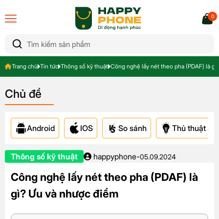
0
Trang chủ
Tin tức
Thông số kỹ thuật
Công nghệ lấy nét theo pha (PDAF) là gì
Chủ đề
Android
IOS
So sánh
Thủ thuật & A
Thông số kỹ thuật
happyphone
-
05.09.2024
Công nghệ lấy nét theo pha (PDAF) là
gì? Ưu và nhược điểm