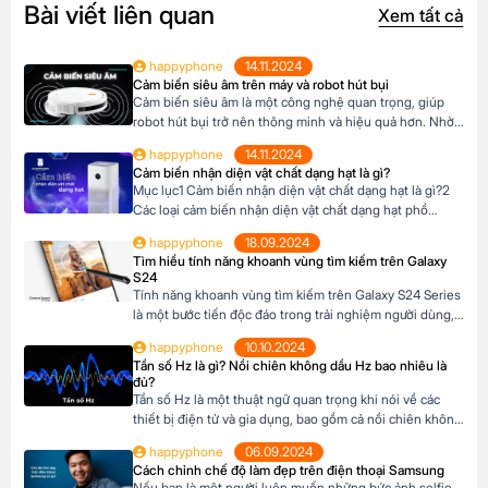
Bài viết liên quan
Xem tất cả
happyphone
14.11.2024
Cảm biến siêu âm trên máy và robot hút bụi
Cảm biến siêu âm là một công nghệ quan trọng, giúp
robot hút bụi trở nên thông minh và hiệu quả hơn. Nhờ
có cảm biến siêu âm, robot có thể tự động làm sạch nhà
happyphone
14.11.2024
cửa mà không cần sự can thiệp của con người. Khi chọn
Cảm biến nhận diện vật chất dạng hạt là gì?
mua robot hút bụi, hãy ưu tiên […]
Mục lục1 Cảm biến nhận diện vật chất dạng hạt là gì?2
Các loại cảm biến nhận diện vật chất dạng hạt phổ
biến3 Ứng dụng trong đời sống4 Lợi ích khi sử dụng
happyphone
18.09.2024
Cảm biến nhận diện vật chất dạng hạt là gì? Cảm biến
Tìm hiểu tính năng khoanh vùng tìm kiếm trên Galaxy
nhận diện vật chất dạng hạt là một thiết […]
S24
Tính năng khoanh vùng tìm kiếm trên Galaxy S24 Series
là một bước tiến độc đáo trong trải nghiệm người dùng,
giúp bạn nhanh chóng tìm kiếm thông tin trực tiếp từ
happyphone
10.10.2024
hình ảnh hoặc văn bản mà không cần chuyển đổi ứng
Tần số Hz là gì? Nồi chiên không dầu Hz bao nhiêu là
dụng. Mục lục1 Tính năng khoanh vùng tìm kiếm là gì?2
đủ?
Lợi […]
Tần số Hz là một thuật ngữ quan trọng khi nói về các
thiết bị điện tử và gia dụng, bao gồm cả nồi chiên không
dầu. Hiểu rõ về Hz sẽ giúp bạn lựa chọn thiết bị phù
happyphone
06.09.2024
hợp, đảm bảo an toàn và hiệu quả khi sử dụng. Vậy, Hz là
Cách chỉnh chế độ làm đẹp trên điện thoại Samsung
gì và […]
Nếu bạn là một người luôn muốn những bức ảnh selfie