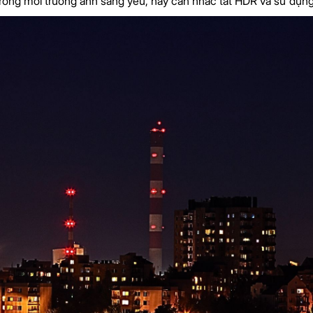
rong môi trường ánh sáng yếu, hãy cân nhắc tắt HDR và sử dụn