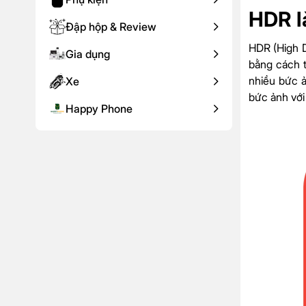
HDR l
Đập hộp & Review
HDR (High 
Gia dụng
bằng cách 
nhiều bức ả
Xe
bức ảnh với
Happy Phone