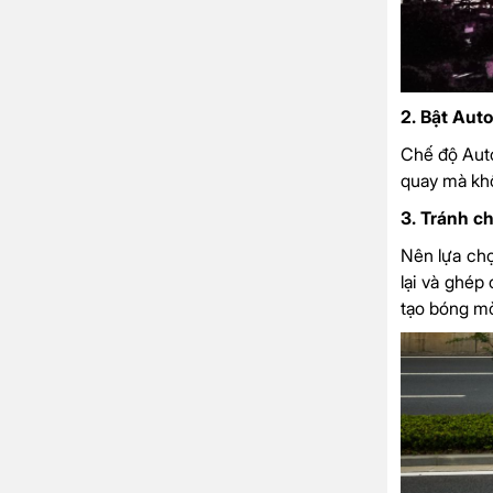
2. Bật Aut
Chế độ Auto
quay mà khô
3. Tránh c
Nên lựa chọ
lại và ghép
tạo bóng m