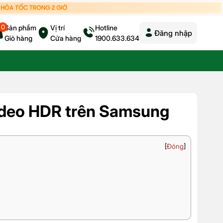
0
Sản phẩm
Vị trí
Hotline
Đăng nhập
Giỏ hàng
Cửa hàng
1900.633.634
video HDR trên Samsung
[
Đóng
]