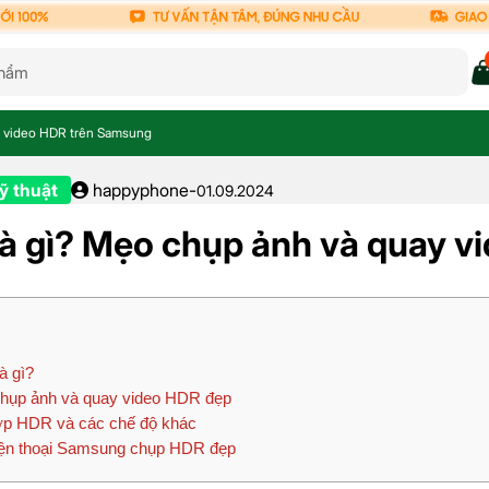
y video HDR trên Samsung
ỹ thuật
happyphone
-
01.09.2024
à gì? Mẹo chụp ảnh và quay 
à gì?
hụp ảnh và quay video HDR đẹp
p HDR và các chế độ khác
ện thoại Samsung chụp HDR đẹp