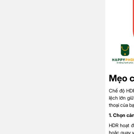
Mẹo c
Chế độ HDR
lệch lớn gi
thoại của bạ
1. Chọn cả
HDR hoạt đ
hoặc quay v