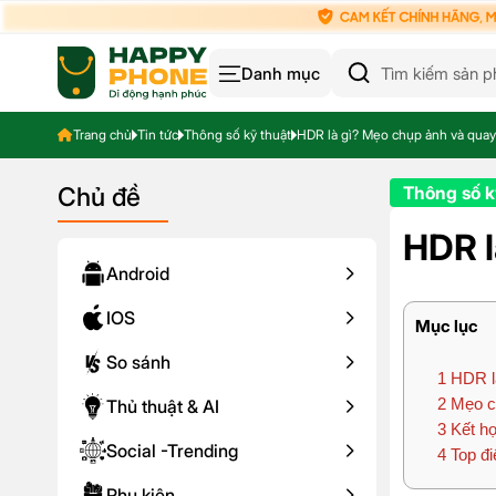
Danh mục
Trang chủ
Tin tức
Thông số kỹ thuật
HDR là gì? Mẹo chụp ảnh và qua
Chủ đề
Thông số k
HDR l
Android
IOS
Mục lục
So sánh
1
HDR l
2
Mẹo c
Thủ thuật & AI
3
Kết hợ
Social -Trending
4
Top đi
Phụ kiện