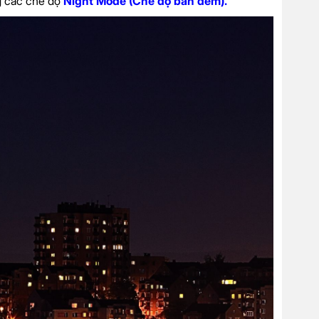
g các chế độ
Night Mode (Chế độ ban đêm).