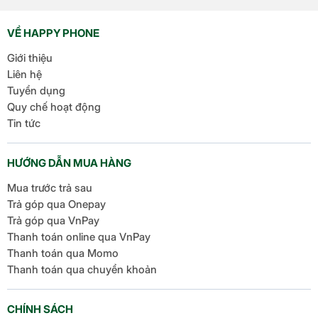
web. Với ChatGPT Atlas, bạn không chỉ lướt web thông
thường mà còn có một trợ lý AI thông minh luôn sẵn
VỀ HAPPY PHONE
sàng […]
Giới thiệu
Liên hệ
Tuyển dụng
Quy chế hoạt động
Tin tức
HƯỚNG DẪN MUA HÀNG
Mua trước trả sau
Trả góp qua Onepay
Trả góp qua VnPay
Thanh toán online qua VnPay
Thanh toán qua Momo
Thanh toán qua chuyển khoản
CHÍNH SÁCH