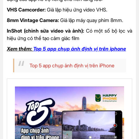
VHS Camcorder:
Giả lập hiệu ứng video VHS.
8mm Vintage Camera:
Giả lập máy quay phim 8mm.
InShot (chỉnh sửa video và ảnh):
Có một số bộ lọc và
hiệu ứng có thể tạo cảm giác film
Xem thêm:
Top 5 app chụp ảnh định vị trên iphone
Top 5 app chụp ảnh định vị trên iPhone