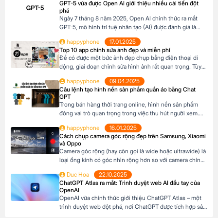
GPT-5 vừa được Open AI giới thiệu nhiều cải tiến đột
và nâng cao nhận diện thương hiệu. Tin vui là […]
phá
Ngày 7 tháng 8 năm 2025, Open AI chính thức ra mắt
GPT-5, mô hình trí tuệ nhân tạo (AI) được đánh giá là
bước tiến vượt bậc trong lĩnh vực công nghệ AI. Với
happyphone
17.01.2025
những cải tiến vượt trội về khả năng lý luận, lập trình,
Top 10 app chỉnh sửa ảnh đẹp và miễn phí
sáng tạo nội dung và tương tác đa […]
Để có được một bức ảnh đẹp chụp bằng điện thoại di
động, giai đoạn chỉnh sửa hình ảnh rất quan trọng. Tùy
theo loại hình ảnh mà có những app chỉnh ảnh khác
happyphone
09.04.2025
nhau. Dưới đây là top 10 app chỉnh ảnh miễn phí trên di
Câu lệnh tạo hình nền sản phẩm quần áo bằng Chat
động có thể tham khảo: Mục lục1 App […]
GPT
Trong bán hàng thời trang online, hình nền sản phẩm
đóng vai trò quan trọng trong việc thu hút người xem.
Thay vì mất thời gian setup hoặc thuê thiết kế, bạn có
happyphone
16.01.2025
thể dùng ChatGPT để tạo câu lệnh (prompt) cho các
Cách chụp camera góc rộng đẹp trên Samsung, Xiaomi
công cụ AI như Midjourney, DALL·E hay Bing Image
và Oppo
Creator, giúp tạo […]
Camera góc rộng (hay còn gọi là wide hoặc ultrawide) là
loại ống kính có góc nhìn rộng hơn so với camera chính.
Điều này cho phép thu được nhiều chi tiết hơn trong
Duc Hoa
22.10.2025
một khung hình, tạo hiệu ứng không gian rộng lớn và ấn
ChatGPT Atlas ra mắt: Trình duyệt web AI đầu tay của
tượng. Thường được dùng để thu trọn vẻ đẹp […]
OpenAI
OpenAI vừa chính thức giới thiệu ChatGPT Atlas – một
trình duyệt web đột phá, nơi ChatGPT được tích hợp sâu
sắc để hỗ trợ người dùng trong mọi hoạt động duyệt