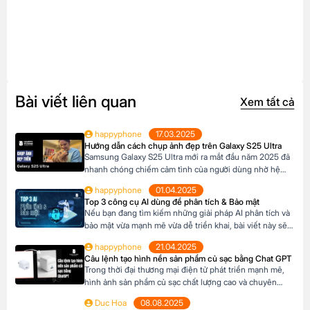
Bài viết liên quan
Xem tất cả
happyphone
17.03.2025
Hướng dẫn cách chụp ảnh đẹp trên Galaxy S25 Ultra
Samsung Galaxy S25 Ultra mới ra mắt đầu năm 2025 đã
nhanh chóng chiếm cảm tình của người dùng nhờ hệ
thống camera đẳng cấp. Với camera chính lên đến
happyphone
01.04.2025
200MP, khả năng zoom xa ấn tượng và các tính năng
Top 3 công cụ AI dùng để phân tích & Bảo mật
thông minh giúp ghi lại những khoảnh khắc đẹp trong
Nếu bạn đang tìm kiếm những giải pháp AI phân tích và
cuộc sống. Sau đây […]
bảo mật vừa mạnh mẽ vừa dễ triển khai, bài viết này sẽ
giới thiệu cho bạn Top 3 công cụ AI được đánh giá cao
happyphone
21.04.2025
nhất hiện nay gồm Ferret, Cheq và Neowin. Ferret,
Câu lệnh tạo hình nền sản phẩm củ sạc bằng Chat GPT
Cheq và Neowin đều là những công cụ […]
Trong thời đại thương mại điện tử phát triển mạnh mẽ,
hình ảnh sản phẩm củ sạc chất lượng cao và chuyên
nghiệp không chỉ giúp tạo ấn tượng mạnh mẽ với khách
Duc Hoa
08.08.2025
hàng mà còn thúc đẩy tỉ lệ nhấp chuột, tăng chuyển đổi