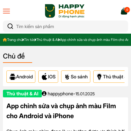
0
Trang chủ
Tin tức
Thủ thuật & AI
App chỉnh sửa và chụp ảnh màu Film cho And
Chủ đề
Android
IOS
So sánh
Thủ thuật & A
Thủ thuật & AI
happyphone
-
15.01.2025
App chỉnh sửa và chụp ảnh màu Film
cho Android và iPhone