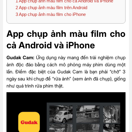
1
App chụp ảnh màu film cho cả Android và iPhone
2
App chụp ảnh màu film trên Android
3
App chụp ảnh màu film cho iPhone
App chụp ảnh màu film cho
cả Android và iPhone
Gudak Cam:
Ứng dụng này mang đến trải nghiệm chụp
ảnh độc đáo bằng cách mô phỏng máy phim dùng một
lần. Điểm đặc biệt của Gudak Cam là bạn phải “chờ” 3
ngày sau khi chụp để “rửa ảnh” (xem ảnh đã chụp), giống
như quá trình rửa phim thật.