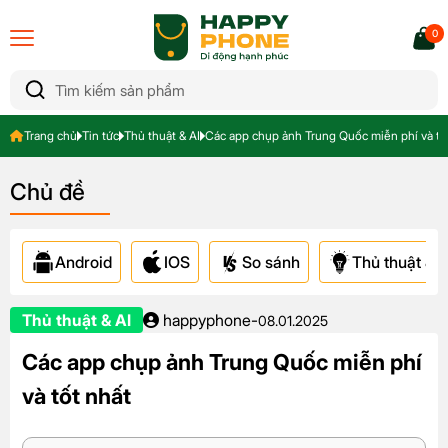
0
Trang chủ
Tin tức
Thủ thuật & AI
Các app chụp ảnh Trung Quốc miễn phí và tố
Chủ đề
Android
IOS
So sánh
Thủ thuật & A
Thủ thuật & AI
happyphone
-
08.01.2025
Các app chụp ảnh Trung Quốc miễn phí
và tốt nhất