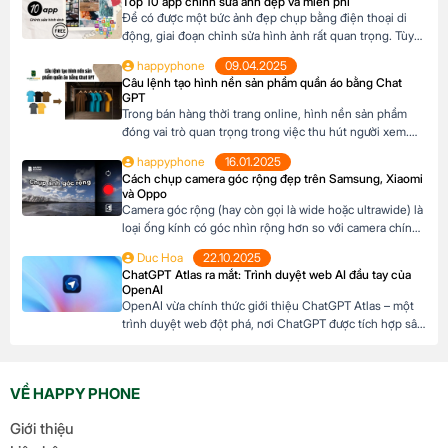
Top 10 app chỉnh sửa ảnh đẹp và miễn phí
sáng tạo nội dung và tương tác đa […]
Để có được một bức ảnh đẹp chụp bằng điện thoại di
động, giai đoạn chỉnh sửa hình ảnh rất quan trọng. Tùy
theo loại hình ảnh mà có những app chỉnh ảnh khác
happyphone
09.04.2025
nhau. Dưới đây là top 10 app chỉnh ảnh miễn phí trên di
Câu lệnh tạo hình nền sản phẩm quần áo bằng Chat
động có thể tham khảo: Mục lục1 App […]
GPT
Trong bán hàng thời trang online, hình nền sản phẩm
đóng vai trò quan trọng trong việc thu hút người xem.
Thay vì mất thời gian setup hoặc thuê thiết kế, bạn có
happyphone
16.01.2025
thể dùng ChatGPT để tạo câu lệnh (prompt) cho các
Cách chụp camera góc rộng đẹp trên Samsung, Xiaomi
công cụ AI như Midjourney, DALL·E hay Bing Image
và Oppo
Creator, giúp tạo […]
Camera góc rộng (hay còn gọi là wide hoặc ultrawide) là
loại ống kính có góc nhìn rộng hơn so với camera chính.
Điều này cho phép thu được nhiều chi tiết hơn trong
Duc Hoa
22.10.2025
một khung hình, tạo hiệu ứng không gian rộng lớn và ấn
ChatGPT Atlas ra mắt: Trình duyệt web AI đầu tay của
tượng. Thường được dùng để thu trọn vẻ đẹp […]
OpenAI
OpenAI vừa chính thức giới thiệu ChatGPT Atlas – một
trình duyệt web đột phá, nơi ChatGPT được tích hợp sâu
sắc để hỗ trợ người dùng trong mọi hoạt động duyệt
web. Với ChatGPT Atlas, bạn không chỉ lướt web thông
thường mà còn có một trợ lý AI thông minh luôn sẵn
VỀ HAPPY PHONE
sàng […]
Giới thiệu