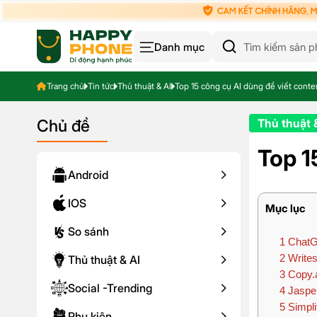
Danh mục
Trang chủ
Tin tức
Thủ thuật & AI
Top 15 công cụ AI dùng để viết conte
Chủ đề
Thủ thuật 
Top 1
Android
IOS
Mục lục
So sánh
1
ChatGP
2
Writes
Thủ thuật & AI
3
Copy.a
Social -Trending
4
Jasper
5
Simplif
Phụ kiện