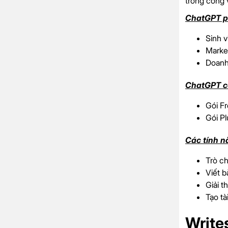
trong công 
ChatGPT p
Sinh v
Market
Doanh
ChatGPT có
Gói F
Gói Pl
Các tính n
Trò ch
Viết b
Giải t
Tạo tà
Writes