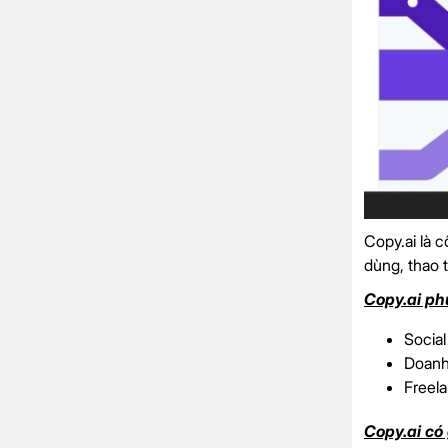
Copy.ai là c
dùng, thao 
Copy.ai ph
Socia
Doanh
Freel
Copy.ai có 