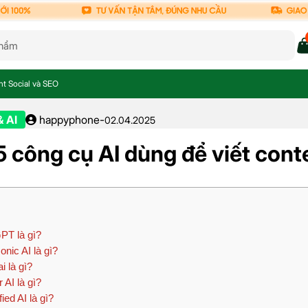
nt Social và SEO
& AI
happyphone
-
02.04.2025
5 công cụ AI dùng để viết cont
T là gì?
onic AI là gì?
i là gì?
 AI là gì?
ied AI là gì?