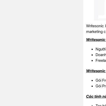
Writesonic 
marketing c
Writesonic
Người
Doanh
Freel
Writesonic 
Gói Fr
Gói Pr
Các tính n
Tạo bà