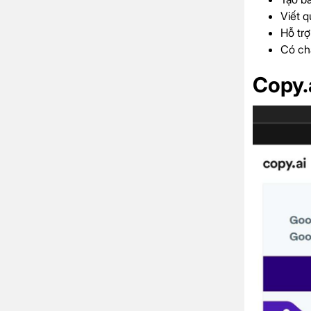
Viết 
Hỗ tr
Có ch
Copy.a