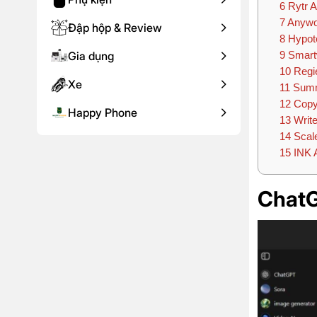
6
Rytr AI
7
Anywor
Đập hộp & Review
8
Hypote
Gia dụng
9
Smartw
10
Regie
Xe
11
Summa
12
CopyS
Happy Phone
13
Write
14
Scale
15
INK A
ChatG