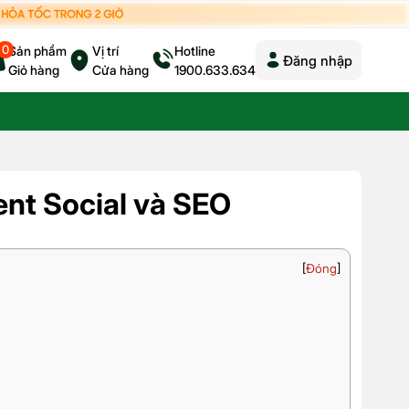
0
Sản phẩm
Vị trí
Hotline
Đăng nhập
Giỏ hàng
Cửa hàng
1900.633.634
ent Social và SEO
[
Đóng
]