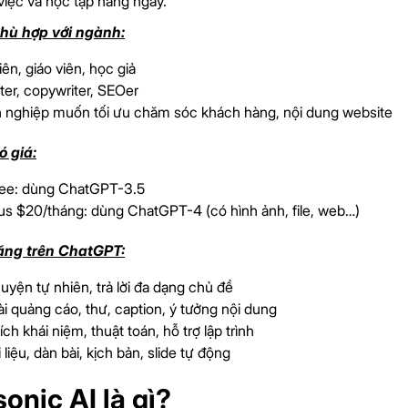
việc và học tập hàng ngày.
hù hợp với ngành:
iên, giáo viên, học giả
er, copywriter, SEOer
 nghiệp muốn tối ưu chăm sóc khách hàng, nội dung website
 giá:
ree: dùng ChatGPT-3.5
us $20/tháng: dùng ChatGPT-4 (có hình ảnh, file, web…)
ăng trên ChatGPT:
uyện tự nhiên, trả lời đa dạng chủ đề
ài quảng cáo, thư, caption, ý tưởng nội dung
hích khái niệm, thuật toán, hỗ trợ lập trình
i liệu, dàn bài, kịch bản, slide tự động
onic AI là gì?