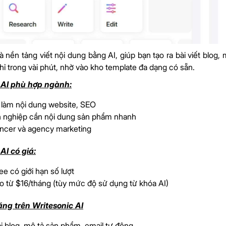
là nền tảng viết nội dung bằng AI, giúp bạn tạo ra bài viết bl
hỉ trong vài phút, nhờ vào kho template đa dạng có sẵn.
 AI phù hợp ngành:
 làm nội dung website, SEO
 nghiệp cần nội dung sản phẩm nhanh
ancer và agency marketing
AI có giá:
ee có giới hạn số lượt
o từ $16/tháng (tùy mức độ sử dụng từ khóa AI)
ăng trên Writesonic AI
i blog, mô tả sản phẩm, email tự động