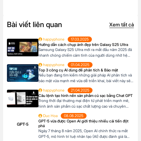
Bài viết liên quan
Xem tất cả
happyphone
17.03.2025
Hướng dẫn cách chụp ảnh đẹp trên Galaxy S25 Ultra
Samsung Galaxy S25 Ultra mới ra mắt đầu năm 2025 đã
nhanh chóng chiếm cảm tình của người dùng nhờ hệ
thống camera đẳng cấp. Với camera chính lên đến
happyphone
01.04.2025
200MP, khả năng zoom xa ấn tượng và các tính năng
Top 3 công cụ AI dùng để phân tích & Bảo mật
thông minh giúp ghi lại những khoảnh khắc đẹp trong
Nếu bạn đang tìm kiếm những giải pháp AI phân tích và
cuộc sống. Sau đây […]
bảo mật vừa mạnh mẽ vừa dễ triển khai, bài viết này sẽ
giới thiệu cho bạn Top 3 công cụ AI được đánh giá cao
happyphone
21.04.2025
nhất hiện nay gồm Ferret, Cheq và Neowin. Ferret,
Câu lệnh tạo hình nền sản phẩm củ sạc bằng Chat GPT
Cheq và Neowin đều là những công cụ […]
Trong thời đại thương mại điện tử phát triển mạnh mẽ,
hình ảnh sản phẩm củ sạc chất lượng cao và chuyên
nghiệp không chỉ giúp tạo ấn tượng mạnh mẽ với khách
Duc Hoa
08.08.2025
hàng mà còn thúc đẩy tỉ lệ nhấp chuột, tăng chuyển đổi
GPT-5 vừa được Open AI giới thiệu nhiều cải tiến đột
và nâng cao nhận diện thương hiệu. Tin vui là […]
phá
Ngày 7 tháng 8 năm 2025, Open AI chính thức ra mắt
GPT-5, mô hình trí tuệ nhân tạo (AI) được đánh giá là