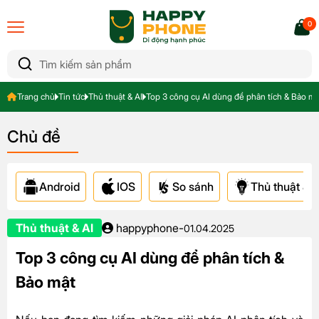
0
Trang chủ
Tin tức
Thủ thuật & AI
Top 3 công cụ AI dùng để phân tích & Bảo mậ
Chủ đề
Android
IOS
So sánh
Thủ thuật & A
Thủ thuật & AI
happyphone
-
01.04.2025
Top 3 công cụ AI dùng để phân tích &
Bảo mật