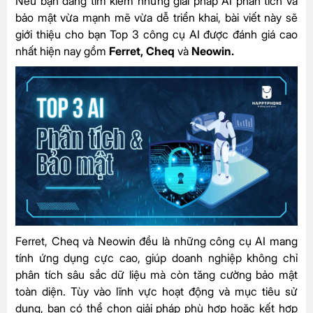
Nếu bạn đang tìm kiếm những giải pháp AI phân tích và
bảo mật vừa mạnh mẽ vừa dễ triển khai, bài viết này sẽ
giới thiệu cho bạn Top 3 công cụ AI được đánh giá cao
nhất hiện nay gồm
Ferret, Cheq
và
Neowin.
Ferret, Cheq và Neowin đều là những công cụ AI mang
tính ứng dụng cực cao, giúp doanh nghiệp không chỉ
phân tích sâu sắc dữ liệu mà còn tăng cường bảo mật
toàn diện. Tùy vào lĩnh vực hoạt động và mục tiêu sử
dụng, bạn có thể chọn giải pháp phù hợp hoặc kết hợp