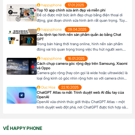
bước tiến vượt bậc trong lĩnh vực công nghệ AI. Với
happyphone
17.01.2025
những cải tiến vượt trội về khả năng lý luận, lập trình,
Top 10 app chỉnh sửa ảnh đẹp và miễn phí
sáng tạo nội dung và tương tác đa […]
Để có được một bức ảnh đẹp chụp bằng điện thoại di
động, giai đoạn chỉnh sửa hình ảnh rất quan trọng. Tùy
theo loại hình ảnh mà có những app chỉnh ảnh khác
happyphone
09.04.2025
nhau. Dưới đây là top 10 app chỉnh ảnh miễn phí trên di
Câu lệnh tạo hình nền sản phẩm quần áo bằng Chat
động có thể tham khảo: Mục lục1 App […]
GPT
Trong bán hàng thời trang online, hình nền sản phẩm
đóng vai trò quan trọng trong việc thu hút người xem.
Thay vì mất thời gian setup hoặc thuê thiết kế, bạn có
happyphone
16.01.2025
thể dùng ChatGPT để tạo câu lệnh (prompt) cho các
Cách chụp camera góc rộng đẹp trên Samsung, Xiaomi
công cụ AI như Midjourney, DALL·E hay Bing Image
và Oppo
Creator, giúp tạo […]
Camera góc rộng (hay còn gọi là wide hoặc ultrawide) là
loại ống kính có góc nhìn rộng hơn so với camera chính.
Điều này cho phép thu được nhiều chi tiết hơn trong
Duc Hoa
22.10.2025
một khung hình, tạo hiệu ứng không gian rộng lớn và ấn
ChatGPT Atlas ra mắt: Trình duyệt web AI đầu tay của
tượng. Thường được dùng để thu trọn vẻ đẹp […]
OpenAI
OpenAI vừa chính thức giới thiệu ChatGPT Atlas – một
trình duyệt web đột phá, nơi ChatGPT được tích hợp sâu
sắc để hỗ trợ người dùng trong mọi hoạt động duyệt
web. Với ChatGPT Atlas, bạn không chỉ lướt web thông
thường mà còn có một trợ lý AI thông minh luôn sẵn
VỀ HAPPY PHONE
sàng […]