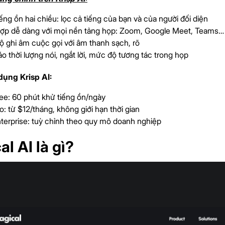
ếng ồn hai chiều: lọc cả tiếng của bạn và của người đối diện
hợp dễ dàng với mọi nền tảng họp: Zoom, Google Meet, Teams…
 ghi âm cuộc gọi với âm thanh sạch, rõ
o thời lượng nói, ngắt lời, mức độ tương tác trong họp
dụng Krisp AI:
ee: 60 phút khử tiếng ồn/ngày
o: từ $12/tháng, không giới hạn thời gian
terprise: tuỳ chỉnh theo quy mô doanh nghiệp
l AI là gì?