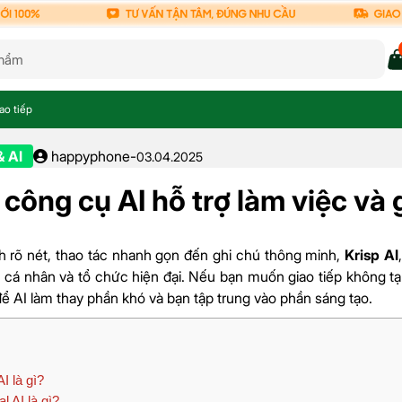
ao tiếp
& AI
happyphone
-
03.04.2025
 công cụ AI hỗ trợ làm việc và 
 rõ nét, thao tác nhanh gọn đến ghi chú thông minh,
Krisp AI
 cá nhân và tổ chức hiện đại. Nếu bạn muốn giao tiếp không tạp
để AI làm thay phần khó và bạn tập trung vào phần sáng tạo.
I là gì?
l AI là gì?