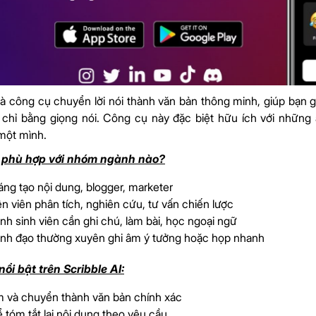
 là công cụ chuyển lời nói thành văn bản thông minh, giúp bạn 
chỉ bằng giọng nói. Công cụ này đặc biệt hữu ích với những
một mình.
I phù hợp với nhóm ngành nào?
ng tạo nội dung, blogger, marketer
 viên phân tích, nghiên cứu, tư vấn chiến lược
nh sinh viên cần ghi chú, làm bài, học ngoại ngữ
ãnh đạo thường xuyên ghi âm ý tưởng hoặc họp nhanh
ổi bật trên Scribble AI:
m và chuyển thành văn bản chính xác
 tóm tắt lại nội dung theo yêu cầu