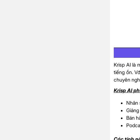
Krisp AI là
tiếng ồn. V
chuyên nghi
Krisp AI ph
Nhân s
Giảng 
Bán h
Podcas
Các tính nă