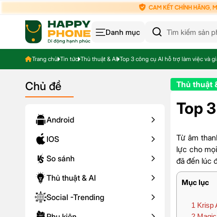
Danh mục
Trang chủ
Tin tức
Thủ thuật & AI
Top 3 công cụ AI hỗ trợ làm việc và gi
Chủ đề
Thủ thuật 
Top 3
Android
Từ âm thanh
IOS
lực cho mọi
So sánh
đã đến lúc 
Thủ thuật & AI
Mục lục
Social -Trending
1
Krisp A
Phụ kiện
2
Magica