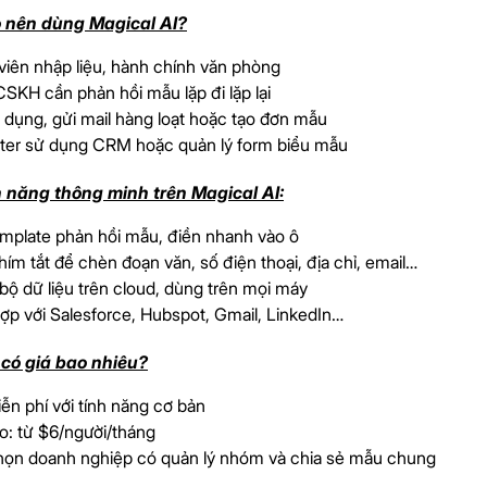
 nên dùng Magical AI?
viên nhập liệu, hành chính văn phòng
CSKH cần phản hồi mẫu lặp đi lặp lại
 dụng, gửi mail hàng loạt hoặc tạo đơn mẫu
ter sử dụng CRM hoặc quản lý form biểu mẫu
 năng thông minh trên Magical AI:
emplate phản hồi mẫu, điền nhanh vào ô
ím tắt để chèn đoạn văn, số điện thoại, địa chỉ, email…
ộ dữ liệu trên cloud, dùng trên mọi máy
ợp với Salesforce, Hubspot, Gmail, LinkedIn…
 có giá bao nhiêu?
ễn phí với tính năng cơ bản
o: từ $6/người/tháng
họn doanh nghiệp có quản lý nhóm và chia sẻ mẫu chung