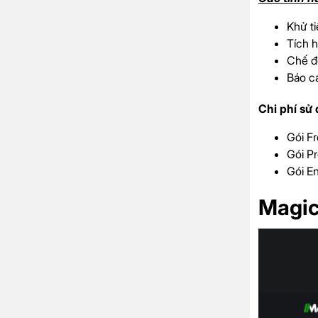
Khử ti
Tích 
Chế độ
Báo cá
Chi phí sử 
Gói Fr
Gói Pr
Gói En
Magica