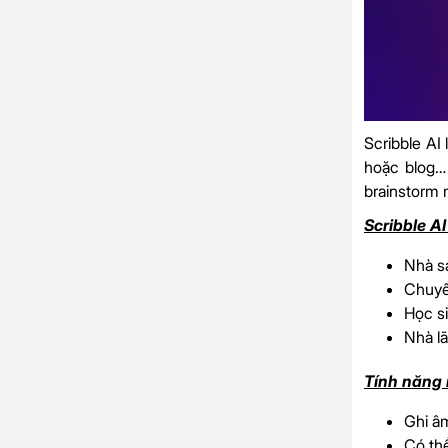
Scribble AI
hoặc blog… 
brainstorm 
Scribble A
Nhà sá
Chuyên
Học si
Nhà l
Tính năng n
Ghi â
Có thể