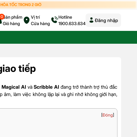
0
Sản phẩm
Vị trí
Hotline
Đăng nhập
Giỏ hàng
Cửa hàng
1900.633.634
giao tiếp
,
Magical AI
và
Scribble AI
đang trở thành trợ thủ đắc
 âm, làm việc không lặp lại và ghi nhớ không giới hạn,
[
Đóng
]