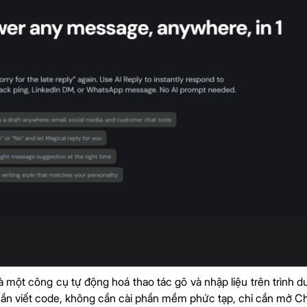
à một công cụ tự động hoá thao tác gõ và nhập liệu trên trình duy
cần viết code, không cần cài phần mềm phức tạp, chỉ cần mở Ch