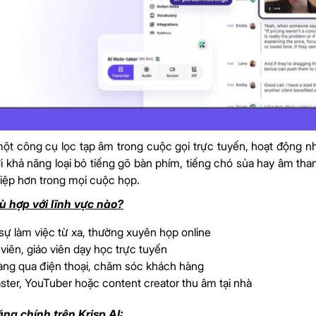
 một công cụ lọc tạp âm trong cuộc gọi trực tuyến, hoạt động 
ới khả năng loại bỏ tiếng gõ bàn phím, tiếng chó sủa hay âm than
ệp hơn trong mọi cuộc họp.
ù hợp với lĩnh vực nào?
ự làm việc từ xa, thường xuyên họp online
viên, giáo viên dạy học trực tuyến
àng qua điện thoại, chăm sóc khách hàng
ter, YouTuber hoặc content creator thu âm tại nhà
ng chính trên Krisp AI: