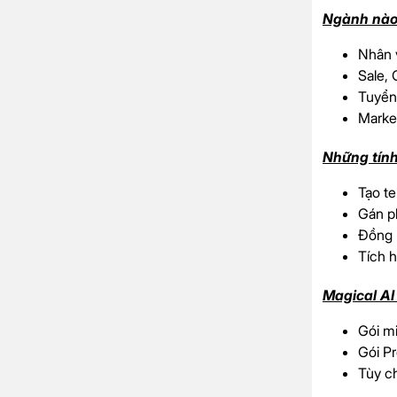
Ngành nào
Nhân 
Sale, 
Tuyển
Marke
Những tính
Tạo t
Gán ph
Đồng b
Tích h
Magical AI
Gói mi
Gói Pr
Tùy c