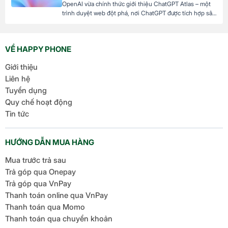
OpenAI vừa chính thức giới thiệu ChatGPT Atlas – một
trình duyệt web đột phá, nơi ChatGPT được tích hợp sâu
sắc để hỗ trợ người dùng trong mọi hoạt động duyệt
web. Với ChatGPT Atlas, bạn không chỉ lướt web thông
thường mà còn có một trợ lý AI thông minh luôn sẵn
VỀ HAPPY PHONE
sàng […]
Giới thiệu
Liên hệ
Tuyển dụng
Quy chế hoạt động
Tin tức
HƯỚNG DẪN MUA HÀNG
Mua trước trả sau
Trả góp qua Onepay
Trả góp qua VnPay
Thanh toán online qua VnPay
Thanh toán qua Momo
Thanh toán qua chuyển khoản