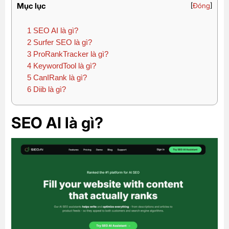
Mục lục
[
Đóng
]
1
SEO AI là gì?
2
Surfer SEO là gì?
3
ProRankTracker là gì?
4
KeywordTool là gì?
5
CanIRank là gì?
6
Diib là gì?
SEO AI là gì?