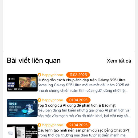
Bài viết liên quan
Xem tất cả
happyphone
17.03.2025
Hướng dẫn cách chụp ảnh đẹp trên Galaxy S25 Ultra
Samsung Galaxy S25 Ultra mới ra mắt đầu năm 2025 đã
nhanh chóng chiếm cảm tình của người dùng nhờ hệ
thống camera đẳng cấp. Với camera chính lên đến
happyphone
01.04.2025
200MP, khả năng zoom xa ấn tượng và các tính năng
Top 3 công cụ AI dùng để phân tích & Bảo mật
thông minh giúp ghi lại những khoảnh khắc đẹp trong
Nếu bạn đang tìm kiếm những giải pháp AI phân tích và
cuộc sống. Sau đây […]
bảo mật vừa mạnh mẽ vừa dễ triển khai, bài viết này sẽ
giới thiệu cho bạn Top 3 công cụ AI được đánh giá cao
happyphone
21.04.2025
nhất hiện nay gồm Ferret, Cheq và Neowin. Ferret,
Câu lệnh tạo hình nền sản phẩm củ sạc bằng Chat GPT
Cheq và Neowin đều là những công cụ […]
Trong thời đại thương mại điện tử phát triển mạnh mẽ,