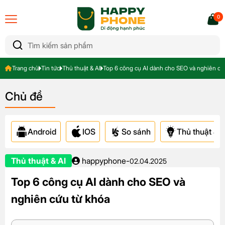
0
Trang chủ
Tin tức
Thủ thuật & AI
Top 6 công cụ AI dành cho SEO và nghiên cứ
Chủ đề
Android
IOS
So sánh
Thủ thuật & A
Thủ thuật & AI
happyphone
-
02.04.2025
Top 6 công cụ AI dành cho SEO và
nghiên cứu từ khóa