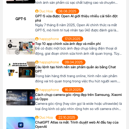
hình ảnh sản phẩm củ sạc chất lượng cao và chuyên
nghiệp không chỉ giúp tạo ấn tượng mạnh mẽ với khách
Duc Hoa
08.08.2025
hàng mà còn thúc đẩy tỉ lệ nhấp chuột, tăng chuyển đổi
GPT-5 vừa được Open AI giới thiệu nhiều cải tiến đột
và nâng cao nhận diện thương hiệu. Tin vui là […]
phá
Ngày 7 tháng 8 năm 2025, Open AI chính thức ra mắt
GPT-5, mô hình trí tuệ nhân tạo (AI) được đánh giá là
bước tiến vượt bậc trong lĩnh vực công nghệ AI. Với
happyphone
17.01.2025
những cải tiến vượt trội về khả năng lý luận, lập trình,
Top 10 app chỉnh sửa ảnh đẹp và miễn phí
sáng tạo nội dung và tương tác đa […]
Để có được một bức ảnh đẹp chụp bằng điện thoại di
động, giai đoạn chỉnh sửa hình ảnh rất quan trọng. Tùy
theo loại hình ảnh mà có những app chỉnh ảnh khác
happyphone
09.04.2025
nhau. Dưới đây là top 10 app chỉnh ảnh miễn phí trên di
Câu lệnh tạo hình nền sản phẩm quần áo bằng Chat
động có thể tham khảo: Mục lục1 App […]
GPT
Trong bán hàng thời trang online, hình nền sản phẩm
đóng vai trò quan trọng trong việc thu hút người xem.
Thay vì mất thời gian setup hoặc thuê thiết kế, bạn có
happyphone
16.01.2025
thể dùng ChatGPT để tạo câu lệnh (prompt) cho các
Cách chụp camera góc rộng đẹp trên Samsung, Xiaomi
công cụ AI như Midjourney, DALL·E hay Bing Image
và Oppo
Creator, giúp tạo […]
Camera góc rộng (hay còn gọi là wide hoặc ultrawide) là
loại ống kính có góc nhìn rộng hơn so với camera chính.
Điều này cho phép thu được nhiều chi tiết hơn trong
Duc Hoa
22.10.2025
một khung hình, tạo hiệu ứng không gian rộng lớn và ấn
ChatGPT Atlas ra mắt: Trình duyệt web AI đầu tay của
tượng. Thường được dùng để thu trọn vẻ đẹp […]
OpenAI