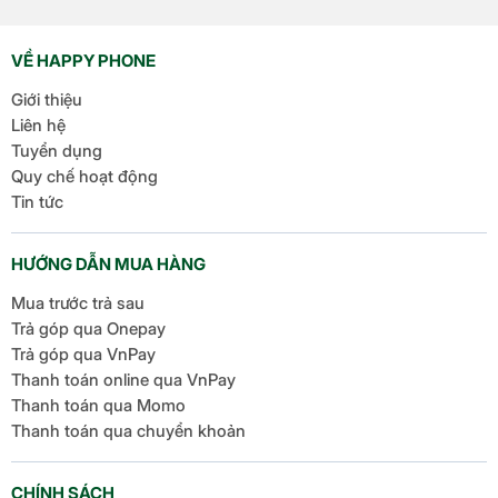
một số cải tiến thú vị, tập
trung vào việc nâng cao
VỀ HAPPY PHONE
trải nghiệm người dùng
Giới thiệu
[…]
Liên hệ
Tuyển dụng
Quy chế hoạt động
Tin tức
HƯỚNG DẪN MUA HÀNG
Mua trước trả sau
Trả góp qua Onepay
Trả góp qua VnPay
Thanh toán online qua VnPay
Thanh toán qua Momo
Thanh toán qua chuyển khoản
CHÍNH SÁCH