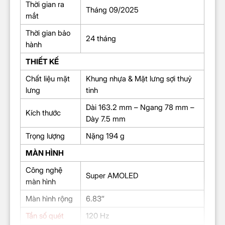
Thời gian ra
Tháng 09/2025
mắt
Thời gian bảo
24 tháng
hành
THIẾT KẾ
Chất liệu mặt
Khung nhựa & Mặt lưng sợi thuỷ
lưng
tinh
Dài 163.2 mm – Ngang 78 mm –
Kích thước
Dày 7.5 mm
Trọng lượng
Nặng 194 g
MÀN HÌNH
Công nghệ
Super AMOLED
màn hình
Màn hình rộng
6.83″
Tần số quét
120 Hz