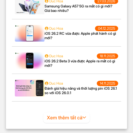
Duc Hoa
27.03.2026
Samsung Galaxy A57 5G ra mắt có gì mới?
Giá bao nhiêu?
Duc Hoa
04.12.2025
iOS 26.2 RC vừa được Apple phát hành có gì
mới?
Duc Hoa
18.11.2025
iOS 26.2 Beta 3 vừa được Apple ra mắt có gì
mới?
FullHD 1080p@120fps
Quay video
4K 2160p@60fps
Duc Hoa
14.11.2025
Đánh giá hiệu năng và thời lượng pin iOS 26.1
so với iOS 26.0.1
PIN & SẠC
Loại pin
Li-Po
Tiết kiệm pin
Công nghệ pin
Xem thêm tất cả
Sạc pin nhanh
Dung lượng pin
5500 mAh