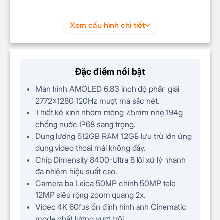
Độ sáng
3200 nits
Độ phân giải
1.5K (1280 x 2772 Pixels)
Xem cấu hình chi tiết
CHIP
Chip
Android 15
Đặc điểm nổi bật
Loại/Tốc độ
MediaTek Dimensity 8400-Ultra 8
Màn hình AMOLED 6.83 inch độ phân giải
(
CPU
)
nhân
2772x1280 120Hz mượt mà sắc nét.
Chip đồ họa
Thiết kế kính nhôm mỏng 7.5mm nhẹ 194g
Mali-G720
(GPU)
chống nước IP68 sang trọng.
Dung lượng 512GB RAM 12GB lưu trữ lớn ứng
CAMERA
dụng video thoải mái không đầy.
Độ phân giải
Chip Dimensity 8400-Ultra 8 lõi xử lý nhanh
Chính 50 MP & Phụ 50 MP, 12 MP
camera sau
đa nhiệm hiệu suất cao.
Camera ba Leica 50MP chính 50MP tele
Độ phân giải
12MP siêu rộng zoom quang 2x.
32 MP
camera trước
Video 4K 60fps ổn định hình ảnh Cinematic
mode chất lượng vượt trội.