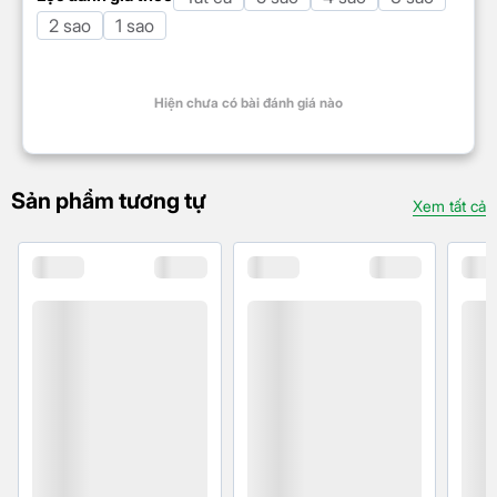
BEIDOU
2 sao
1 sao
Cổng kết
Type-C
Hiện chưa có bài đánh giá nào
nối/sạc
Jack tai nghe
Type-C
TÍNH NĂNG KHÁC
Sản phẩm tương tự
Xem tất cả
Chống nước,
IP68
bụi
Mở khóa bằng vân tay dưới màn
Bảo mật nâng
hình
cao
Mở khoá khuôn mặt