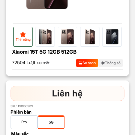
Tính năng
Xiaomi 15T 5G 12GB 512GB
72504 Lượt xem
So sánh
Thông số
Liên hệ
SKU:
118006903
Phiên bản
Pro
5G
Màu sắc