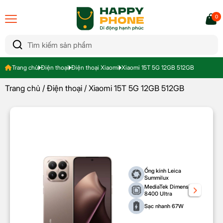
0
Trang chủ
Điện thoại
Điện thoại Xiaomi
Xiaomi 15T 5G 12GB 512GB
Trang chủ
/
Điện thoại
/ Xiaomi 15T 5G 12GB 512GB
Ống kính Leica
Summilux
MediaTek Dimensity
8400 Ultra
Sạc nhanh 67W