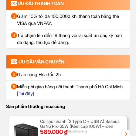
ƯU ĐÃI THANH TOÁN
Giảm 10% tối đa 100.000đ khi thanh toán bằng thẻ
3
VISA qua VNPAY.
Trả chậm lên đến 18 tháng với lãi suất ưu đãi, kỳ hạn
4
đa dạng, thủ tục dễ dàng.
ƯU ĐÃI VẬN CHUYỂN
Giao hàng Hỏa tốc 2h
5
Miễn phí giao hàng nội thành Thành phố Hồ Chí Minh
6
[Tại đây]
Sản phẩm thường mua cùng
Củ sạc nhanh (2 Type C + USB A) Baseus
GaN5 Pro 65W (Kèm cáp 100W) – Đen
589.000
₫
857.000
₫