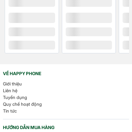
Âm thanh Hi-Res Audio
Âm thanh Dolby Atmos
Tính năng đặc
DCI-P3
biệt
Công nghệ hình ảnh Dolby Vision
Loa kép
VỀ HAPPY PHONE
Giới thiệu
Liên hệ
Tuyển dụng
Quy chế hoạt động
Tin tức
HƯỚNG DẪN MUA HÀNG