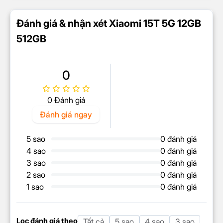
Hỗ trợ sạc tối
67 W
Đánh giá & nhận xét Xiaomi 15T 5G 12GB
đa
512GB
Cổng sạc
Type-C
KẾT NỐI
0
Thẻ sim
2 Nano SIM
Mạng di động
Hỗ trợ 5G
0 Đánh giá
Wi-Fi 5
Đánh giá ngay
Wi-Fi hotspot
Wi-Fi Direct
Wifi
5 sao
0 đánh giá
Wi-Fi 6
4 sao
0 đánh giá
Wi-Fi 6E
3 sao
0 đánh giá
Dual-band (2.4 GHz/5 GHz)
2 sao
0 đánh giá
Bluetooth
V5.4
1 sao
0 đánh giá
GPS
Lọc đánh giá theo
Tất cả
5 sao
4 sao
3 sao
Định vị GPS
GLONASS