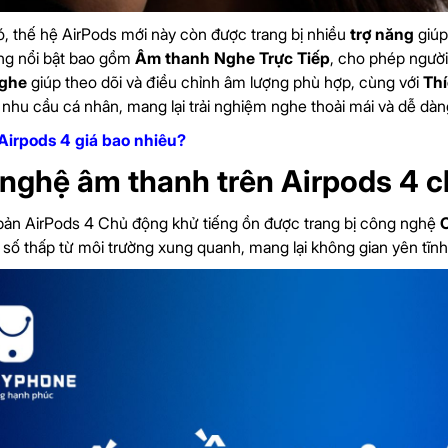
, thế hệ AirPods mới này còn được trang bị nhiều
trợ năng
giúp
ng nổi bật bao gồm
Âm thanh Nghe Trực Tiếp
, cho phép ngườ
nghe
giúp theo dõi và điều chỉnh âm lượng phù hợp, cùng với
Thí
 nhu cầu cá nhân, mang lại trải nghiệm nghe thoải mái và dễ dàn
Airpods 4 giá bao nhiêu?
nghệ âm thanh trên Airpods 4 c
bản AirPods 4 Chủ động khử tiếng ồn được trang bị công nghệ
C
n số thấp từ môi trường xung quanh, mang lại không gian yên tĩn