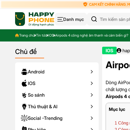
Danh mục
Trang chủ
Tin tức
IOS
Airpods 4 công nghệ âm thanh và cảm biến gì?
Chủ đề
IOS
hap
Airpo
Android
Dòng AirPod
IOS
chất lượng 
So sánh
Airpods 4 
Thủ thuật & AI
Mục lục
Social -Trending
1
Công n
Phụ kiện
2
Công n