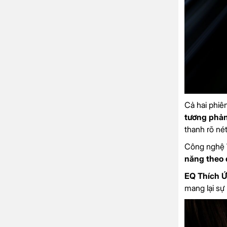
Cả hai phiê
tương phản
thanh rõ nét
Công nghệ
năng theo 
EQ Thích 
mang lại sự