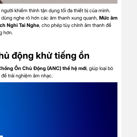
 người khiếm thính tận dụng tối đa thiết bị của mình.
i dùng nghe rõ hơn các âm thanh xung quanh,
Mức âm
ch Nghi Tai Nghe
, cho phép tùy chỉnh âm thanh để
g hơn.
hủ động khử tiếng ồn
hống Ồn Chủ Động (ANC) thế hệ mới
, giúp loại bỏ
h để trải nghiệm âm nhạc.