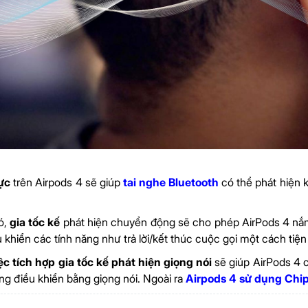
lực
trên Airpods 4 sẽ giúp
tai nghe Bluetooth
có thể phát hiện k
ó,
gia tốc kế
phát hiện chuyển động sẽ cho phép AirPods 4 nắm
 khiển các tính năng như trả lời/kết thúc cuộc gọi một cách tiện 
ệc tích hợp gia tốc kế phát hiện giọng nói
sẽ giúp AirPods 4 c
ng điều khiển bằng giọng nói. Ngoài ra
Airpods 4 sử dụng Chip