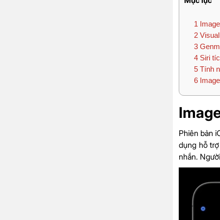
Mục lục
1
Image
2
Visual 
3
Genmo
4
Siri t
5
Tính n
6
Image
Image
Phiên bản i
dụng hỗ trợ
nhắn. Người