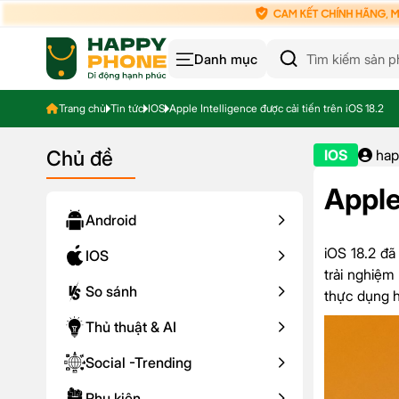
Danh mục
Trang chủ
Tin tức
IOS
Apple Intelligence được cải tiến trên iOS 18.2
Chủ đề
IOS
hap
Apple
Android
iOS 18.2 đã
IOS
trải nghiệm
So sánh
thực dụng h
Thủ thuật & AI
Social -Trending
Phụ kiện