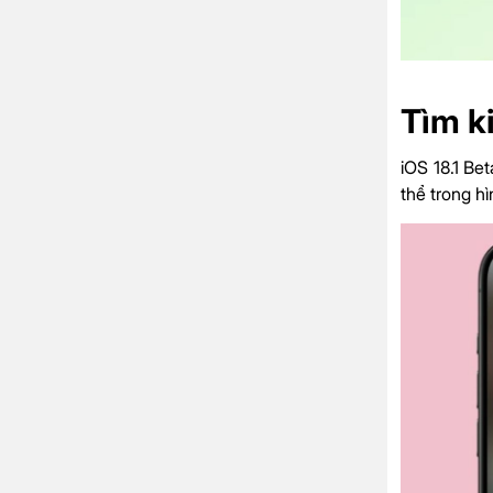
Tìm k
iOS 18.1 Be
thể trong h