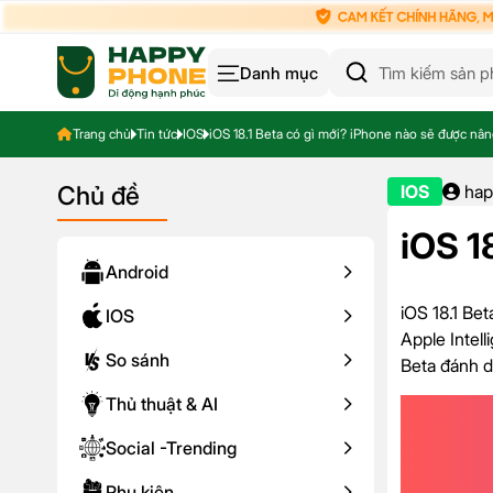
Danh mục
Trang chủ
Tin tức
IOS
iOS 18.1 Beta có gì mới? iPhone nào sẽ được nâ
Chủ đề
IOS
hap
iOS 1
Android
iOS 18.1 Be
IOS
Apple Intel
So sánh
Beta đánh d
Thủ thuật & AI
Social -Trending
Phụ kiện