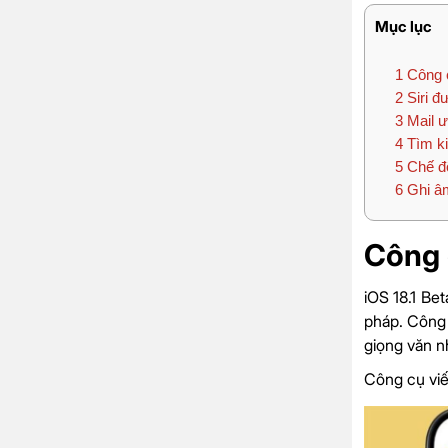
Mục lục
1
Công c
2
Siri đư
3
Mail ư
4
Tìm ki
5
Chế độ
6
Ghi âm
Công 
iOS 18.1 Be
pháp. Công 
giọng văn n
Công cụ viế