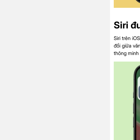
Siri đ
Siri trên i
đổi giữa văn
thông minh 