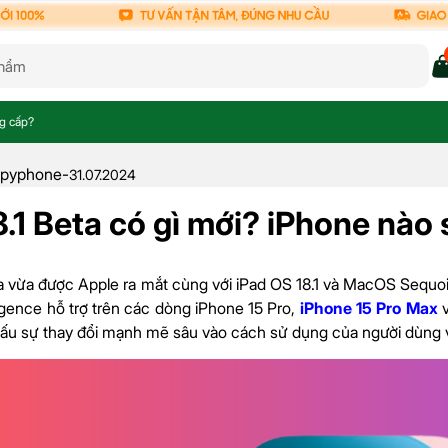
ng cấp?
pyphone
-
31.07.2024
8.1 Beta có gì mới? iPhone nào
ta vừa được Apple ra mắt cùng với iPad OS 18.1 và MacOS Sequoia
ligence hỗ trợ trên các dòng
iPhone 15 Pro,
iPhone 15 Pro Max
v
ấu sự thay đổi mạnh mẽ sâu vào cách sử dụng của người dùng v