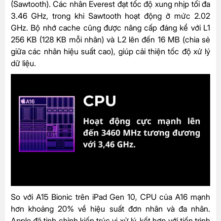
(Sawtooth). Các nhân Everest đạt tốc độ xung nhịp tối đa
3.46 GHz, trong khi Sawtooth hoạt động ở mức 2.02
GHz. Bộ nhớ cache cũng được nâng cấp đáng kể với L1
256 KB (128 KB mỗi nhân) và L2 lên đến 16 MB (chia sẻ
giữa các nhân hiệu suất cao), giúp cải thiện tốc độ xử lý
dữ liệu.
So với A15 Bionic trên iPad Gen 10, CPU của A16 mạnh
hơn khoảng 20% về hiệu suất đơn nhân và đa nhân.
Apple đã tinh chỉnh kiến trúc vi xử lý, kết hợp với tiến trình