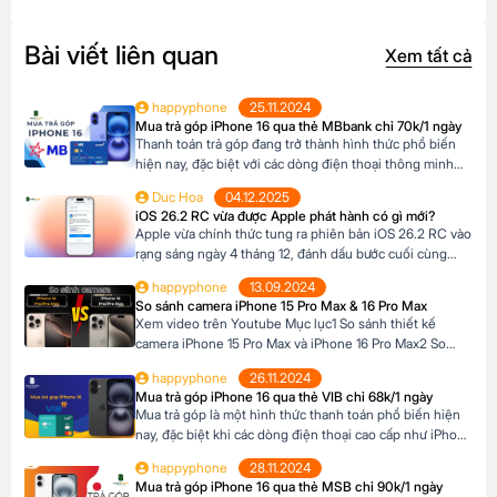
Bài viết liên quan
Xem tất cả
happyphone
25.11.2024
Mua trả góp iPhone 16 qua thẻ MBbank chỉ 70k/1 ngày
Thanh toán trả góp đang trở thành hình thức phổ biến
hiện nay, đặc biệt với các dòng điện thoại thông minh
cao cấp như iPhone 16, khi mức giá khá cao vượt ngoài
Duc Hoa
04.12.2025
khả năng tài chính tức thời của nhiều người Tại Happy
iOS 26.2 RC vừa được Apple phát hành có gì mới?
Phone, khách hàng có thể lựa chọn chương trình trả […]
Apple vừa chính thức tung ra phiên bản iOS 26.2 RC vào
rạng sáng ngày 4 tháng 12, đánh dấu bước cuối cùng
trước khi bản cập nhật chính thức đến tay người dùng.
happyphone
13.09.2024
Phiên bản này mang đến một số cải tiến thú vị, tập trung
So sánh camera iPhone 15 Pro Max & 16 Pro Max
vào việc nâng cao trải nghiệm người dùng […]
Xem video trên Youtube Mục lục1 So sánh thiết kế
camera iPhone 15 Pro Max và iPhone 16 Pro Max2 So
sánh camera iPhone 15 Pro Max và iPhone 16 Pro Max3
happyphone
26.11.2024
So sánh khả năng quay video của iPhone 15 Pro Max và
Mua trả góp iPhone 16 qua thẻ VIB chỉ 68k/1 ngày
iPhone 16 Pro Max4 Nút Camera control trên iPhone 16
Mua trả góp là một hình thức thanh toán phổ biến hiện
Pro […]
nay, đặc biệt khi các dòng điện thoại cao cấp như iPhone
16 Series có mức giá khá cao, trong khi nhiều người chưa
happyphone
28.11.2024
đủ điều kiện tài chính để thanh toán một lần. Tại Happy
Mua trả góp iPhone 16 qua thẻ MSB chỉ 90k/1 ngày
Phone, chương trình trả góp iPhone 16 […]