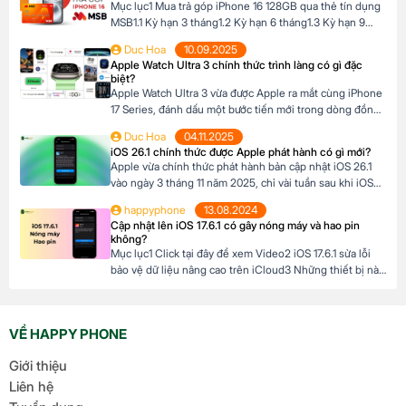
Mục lục1 Mua trả góp iPhone 16 128GB qua thẻ tín dụng
MSB1.1 Kỳ hạn 3 tháng1.2 Kỳ hạn 6 tháng1.3 Kỳ hạn 9
tháng1.4 Kỳ hạn 12 tháng Mua trả góp iPhone 16 128GB
Duc Hoa
10.09.2025
qua thẻ tín dụng MSB Đừng bỏ lỡ cơ hội sở hữu iPhone
Apple Watch Ultra 3 chính thức trình làng có gì đặc
16 128GB với mức giá hấp dẫn […]
biệt?
Apple Watch Ultra 3 vừa được Apple ra mắt cùng iPhone
17 Series, đánh dấu một bước tiến mới trong dòng đồng
hồ thông minh dành cho những ai đam mê thể thao và
Duc Hoa
04.11.2025
phiêu lưu. Với thiết kế chắc chắn, tính năng theo dõi sức
iOS 26.1 chính thức được Apple phát hành có gì mới?
khỏe vượt trội và thời lượng pin ấn tượng, […]
Apple vừa chính thức phát hành bản cập nhật iOS 26.1
vào ngày 3 tháng 11 năm 2025, chỉ vài tuần sau khi iOS
26 ra mắt. Đây là bản cập nhật đầu tiên lớn cho hệ điều
happyphone
13.08.2024
hành mới nhất dành cho iPhone, mang đến nhiều cải
Cập nhật lên iOS 17.6.1 có gây nóng máy và hao pin
tiến đáng chú ý, tập trung vào […]
không?
Mục lục1 Click tại đây để xem Video2 iOS 17.6.1 sửa lỗi
bảo vệ dữ liệu nâng cao trên iCloud3 Những thiết bị nào
hỗ trợ cập nhật lên iOS 17.6.1? 4 iOS 17.6.1 có gây nóng
máy và hao pin không? Click tại đây để xem Video Mới
đây, Apple đã chính thức ra mắt […]
VỀ HAPPY PHONE
Giới thiệu
Liên hệ