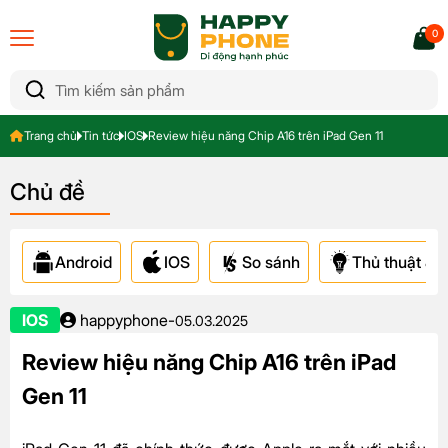
0
Trang chủ
Tin tức
IOS
Review hiệu năng Chip A16 trên iPad Gen 11
Chủ đề
Android
IOS
So sánh
Thủ thuật & A
IOS
happyphone
-
05.03.2025
Review hiệu năng Chip A16 trên iPad
Gen 11