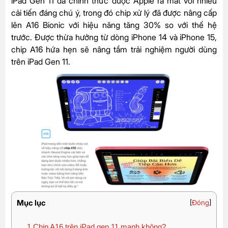
iPad Gen 11 đã chính thức được Apple ra mắt với nhiều
cải tiến đáng chú ý, trong đó chip xử lý đã được nâng cấp
lên A16 Bionic với hiệu năng tăng 30% so với thế hệ
trước. Được thừa hưởng từ dòng iPhone 14 và iPhone 15,
chip A16 hứa hẹn sẽ nâng tầm trải nghiệm người dùng
trên iPad Gen 11.
Mục lục
[
Đóng
]
1
Chip A16 trên iPad gen 11 mạnh không?