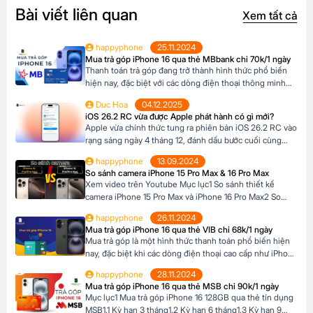
Bài viết liên quan
Xem tất cả
happyphone
25.11.2024
Mua trả góp iPhone 16 qua thẻ MBbank chỉ 70k/1 ngày
Thanh toán trả góp đang trở thành hình thức phổ biến
hiện nay, đặc biệt với các dòng điện thoại thông minh
cao cấp như iPhone 16, khi mức giá khá cao vượt ngoài
Duc Hoa
04.12.2025
khả năng tài chính tức thời của nhiều người Tại Happy
iOS 26.2 RC vừa được Apple phát hành có gì mới?
Phone, khách hàng có thể lựa chọn chương trình trả […]
Apple vừa chính thức tung ra phiên bản iOS 26.2 RC vào
rạng sáng ngày 4 tháng 12, đánh dấu bước cuối cùng
trước khi bản cập nhật chính thức đến tay người dùng.
happyphone
13.09.2024
Phiên bản này mang đến một số cải tiến thú vị, tập trung
So sánh camera iPhone 15 Pro Max & 16 Pro Max
vào việc nâng cao trải nghiệm người dùng […]
Xem video trên Youtube Mục lục1 So sánh thiết kế
camera iPhone 15 Pro Max và iPhone 16 Pro Max2 So
sánh camera iPhone 15 Pro Max và iPhone 16 Pro Max3
happyphone
26.11.2024
So sánh khả năng quay video của iPhone 15 Pro Max và
Mua trả góp iPhone 16 qua thẻ VIB chỉ 68k/1 ngày
iPhone 16 Pro Max4 Nút Camera control trên iPhone 16
Mua trả góp là một hình thức thanh toán phổ biến hiện
Pro […]
nay, đặc biệt khi các dòng điện thoại cao cấp như iPhone
16 Series có mức giá khá cao, trong khi nhiều người chưa
happyphone
28.11.2024
đủ điều kiện tài chính để thanh toán một lần. Tại Happy
Mua trả góp iPhone 16 qua thẻ MSB chỉ 90k/1 ngày
Phone, chương trình trả góp iPhone 16 […]
Mục lục1 Mua trả góp iPhone 16 128GB qua thẻ tín dụng
MSB1.1 Kỳ hạn 3 tháng1.2 Kỳ hạn 6 tháng1.3 Kỳ hạn 9