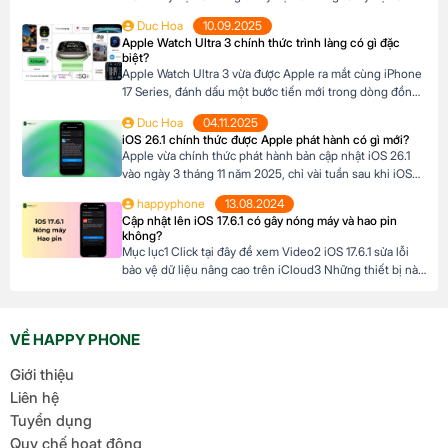
tháng1.4 Kỳ hạn 12 tháng Mua trả góp iPhone 16 128GB
Duc Hoa
10.09.2025
qua thẻ tín dụng MSB Đừng bỏ lỡ cơ hội sở hữu iPhone
Apple Watch Ultra 3 chính thức trình làng có gì đặc
16 128GB với mức giá hấp dẫn […]
biệt?
Apple Watch Ultra 3 vừa được Apple ra mắt cùng iPhone
17 Series, đánh dấu một bước tiến mới trong dòng đồng
hồ thông minh dành cho những ai đam mê thể thao và
Duc Hoa
04.11.2025
phiêu lưu. Với thiết kế chắc chắn, tính năng theo dõi sức
iOS 26.1 chính thức được Apple phát hành có gì mới?
khỏe vượt trội và thời lượng pin ấn tượng, […]
Apple vừa chính thức phát hành bản cập nhật iOS 26.1
vào ngày 3 tháng 11 năm 2025, chỉ vài tuần sau khi iOS
26 ra mắt. Đây là bản cập nhật đầu tiên lớn cho hệ điều
happyphone
13.08.2024
hành mới nhất dành cho iPhone, mang đến nhiều cải
Cập nhật lên iOS 17.6.1 có gây nóng máy và hao pin
tiến đáng chú ý, tập trung vào […]
không?
Mục lục1 Click tại đây để xem Video2 iOS 17.6.1 sửa lỗi
bảo vệ dữ liệu nâng cao trên iCloud3 Những thiết bị nào
hỗ trợ cập nhật lên iOS 17.6.1? 4 iOS 17.6.1 có gây nóng
máy và hao pin không? Click tại đây để xem Video Mới
đây, Apple đã chính thức ra mắt […]
VỀ HAPPY PHONE
Giới thiệu
Liên hệ
Tuyển dụng
Quy chế hoạt động