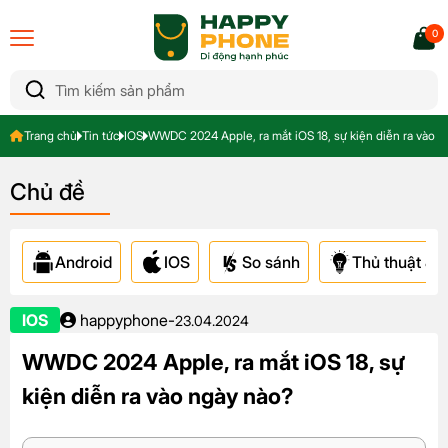
0
Trang chủ
Tin tức
IOS
WWDC 2024 Apple, ra mắt iOS 18, sự kiện diễn ra vào n
Chủ đề
Android
IOS
So sánh
Thủ thuật & A
IOS
happyphone
-
23.04.2024
WWDC 2024 Apple, ra mắt iOS 18, sự
kiện diễn ra vào ngày nào?