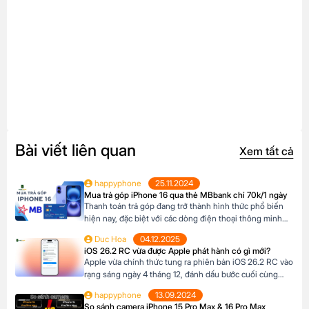
Bài viết liên quan
Xem tất cả
happyphone
25.11.2024
Mua trả góp iPhone 16 qua thẻ MBbank chỉ 70k/1 ngày
Thanh toán trả góp đang trở thành hình thức phổ biến
hiện nay, đặc biệt với các dòng điện thoại thông minh
cao cấp như iPhone 16, khi mức giá khá cao vượt ngoài
Duc Hoa
04.12.2025
khả năng tài chính tức thời của nhiều người Tại Happy
iOS 26.2 RC vừa được Apple phát hành có gì mới?
Phone, khách hàng có thể lựa chọn chương trình trả […]
Apple vừa chính thức tung ra phiên bản iOS 26.2 RC vào
rạng sáng ngày 4 tháng 12, đánh dấu bước cuối cùng
trước khi bản cập nhật chính thức đến tay người dùng.
happyphone
13.09.2024
Phiên bản này mang đến một số cải tiến thú vị, tập trung
So sánh camera iPhone 15 Pro Max & 16 Pro Max