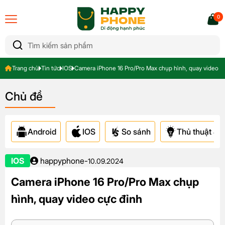
0
Trang chủ
Tin tức
IOS
Camera iPhone 16 Pro/Pro Max chụp hình, quay video c
Chủ đề
Android
IOS
So sánh
Thủ thuật & A
IOS
happyphone
-
10.09.2024
Camera iPhone 16 Pro/Pro Max chụp
hình, quay video cực đỉnh