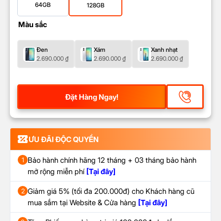
64GB
128GB
Màu sắc
Đen
Xám
Xanh nhạt
2.690.000
₫
2.690.000
₫
2.690.000
₫
Đặt Hàng Ngay!
ƯU ĐÃI ĐỘC QUYỀN
Bảo hành chính hãng 12 tháng + 03 tháng bảo hành
1
mở rộng miễn phí
[Tại đây]
Giảm giá 5% (tối đa 200.000đ) cho Khách hàng cũ
2
mua sắm tại Website & Cửa hàng
[Tại đây]