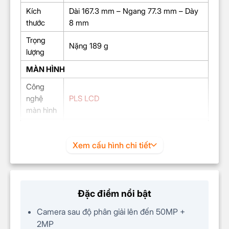
Kích
Dài 167.3 mm – Ngang 77.3 mm – Dày
thước
8 mm
Trọng
Nặng 189 g
lượng
MÀN HÌNH
Công
nghệ
PLS LCD
màn hình
Màn hình
6.7″
rộng
Xem cấu hình chi tiết
Tần số
60Hz
quét
Độ sáng
576 nits
Đặc điểm nổi bật
Độ phân
HD+ (720 x 1600 Pixels)
Camera sau độ phân giải lên đến 50MP +
giải
2MP