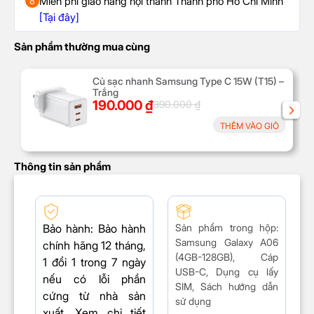
Miễn phí giao hàng nội thành Thành phố Hồ Chí Minh
8
[Tại đây]
Sản phẩm thường mua cùng
Củ sạc nhanh Samsung Type C 15W (T15) –
Trắng
190.000
₫
390.000
₫
THÊM VÀO GIỎ
Thông tin sản phẩm
Bảo hành
: Bảo hành
Sản phẩm trong hộp
:
Samsung Galaxy A06
chính hãng 12 tháng,
(4GB-128GB),
Cáp
1 đổi 1 trong 7 ngày
USB-C, Dụng cụ lấy
nếu có lỗi phần
SIM, Sách hướng dẫn
cứng từ nhà sản
sử dụng
xuất. Xem chi tiết