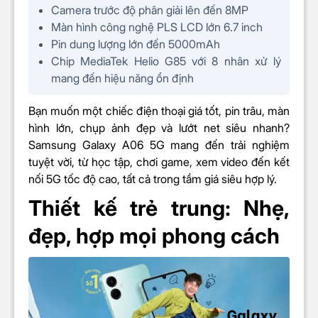
CHIP
Camera trước độ phân giải lên đến 8MP
Màn hình công nghệ PLS LCD lớn 6.7 inch
Chip
Mediatek Dimensity 6300
Pin dung lượng lớn đến 5000mAh
Loại/Tốc
– 6 nhân 2 GHz: Cortex-A55
Chip MediaTek Helio G85 với 8 nhân xử lý
độ (CPU)
– 2 nhân 2.4 GHz: Cortex-A76
mang đến hiệu năng ổn định
Chip đồ
họa
Mali-G52
Bạn muốn một chiếc điện thoại giá tốt, pin trâu, màn
(GPU)
hình lớn, chụp ảnh đẹp và lướt net siêu nhanh?
Samsung Galaxy A06 5G mang đến trải nghiệm
CAMERA
tuyệt vời, từ học tập, chơi game, xem video đến kết
Độ phân
nối 5G tốc độ cao, tất cả trong tầm giá siêu hợp lý.
giải
Camera chính: 50 MP
Thiết kế trẻ trung: Nhẹ,
camera
Camera cảm biến chiều sâu: 2MP
sau
đẹp, hợp mọi phong cách
Độ phân
giải
8 MP
camera
trước