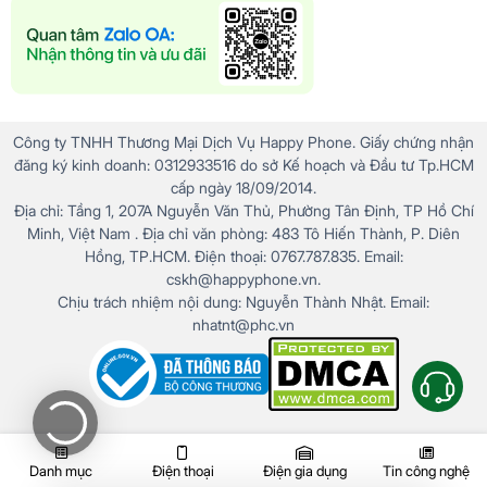
Công ty TNHH Thương Mại Dịch Vụ Happy Phone. Giấy chứng nhận
đăng ký kinh doanh: 0312933516 do sở Kế hoạch và Đầu tư Tp.HCM
cấp ngày 18/09/2014.
Địa chỉ: Tầng 1, 207A Nguyễn Văn Thủ, Phường Tân Định, TP Hồ Chí
Minh, Việt Nam . Địa chỉ văn phòng: 483 Tô Hiến Thành, P. Diên
Hồng, TP.HCM. Điện thoại: 0767.787.835. Email:
Samsung Galaxy A06 5G là khoản đầu tư thông
cskh@happyphone.vn.
minh với hiệu năng ổn, kết nối 5G, thiết kế bền bỉ và
Chịu trách nhiệm nội dung: Nguyễn Thành Nhật. Email:
hỗ trợ phần mềm dài hạn từ Samsung (2 năm cập
nhatnt@phc.vn
nhật Android, 4 năm bảo mật). Mặt lưng nhựa và
màn hình cứng cáp giúp máy bền, dễ lau sạch. Pin
5000mAh dùng lâu, tiết kiệm chi phí. Hệ sinh thái
Samsung với Knox và Galaxy Store mang lại trải
nghiệm mượt mà. Bảo hành chính hãng 12 tháng
đảm bảo yên tâm. Tính năng này mang lại
sử dụng
Danh mục
Điện thoại
Điện gia dụng
Tin công nghệ