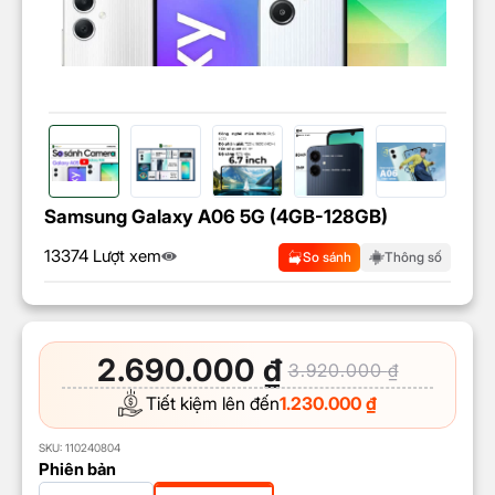
Samsung Galaxy A06 5G (4GB-128GB)
13374 Lượt xem
So sánh
Thông số
2.690.000
₫
3.920.000
₫
Tiết kiệm lên đến
1.230.000
₫
SKU:
110240804
Phiên bản