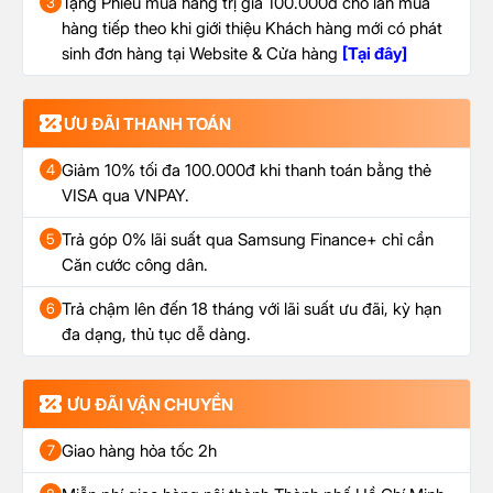
Tặng Phiếu mua hàng trị giá 100.000đ cho lần mua
3
hàng tiếp theo khi giới thiệu Khách hàng mới có phát
sinh đơn hàng tại Website & Cửa hàng
[Tại đây]
ƯU ĐÃI THANH TOÁN
Giảm 10% tối đa 100.000đ khi thanh toán bằng thẻ
4
VISA qua VNPAY.
Trả góp 0% lãi suất qua Samsung Finance+ chỉ cần
5
Căn cước công dân.
Trả chậm lên đến 18 tháng với lãi suất ưu đãi, kỳ hạn
6
đa dạng, thủ tục dễ dàng.
ƯU ĐÃI VẬN CHUYỂN
Giao hàng hỏa tốc 2h
7